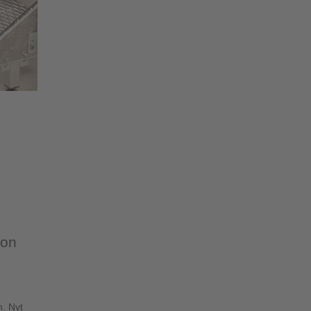
 on
n. Nyt