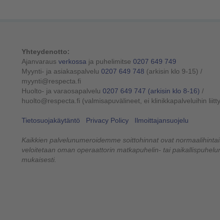
Yhteydenotto:
Ajanvaraus
verkossa
ja puhelimitse
0207 649 749
Myynti- ja asiakaspalvelu
0207 649 748
(arkisin klo 9-15)
/
myynti@respecta.fi
Huolto- ja varaosapalvelu
0207 649 747
(arkisin klo 8-16)
/
huolto@respecta.fi (valmisapuvälineet, ei klinikkapalveluihin liitt
Tietosuojakäytäntö
Privacy Policy
Ilmoittajansuojelu
Kaikkien palvelunumeroidemme soittohinnat ovat normaalihintais
veloitetaan oman operaattorin matkapuhelin- tai paikallispuhe
mukaisesti.