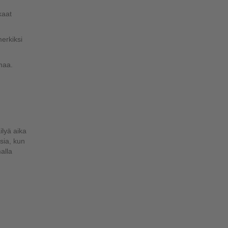
kaat
erkiksi
umaa.
ilyä aika
asia, kun
alla