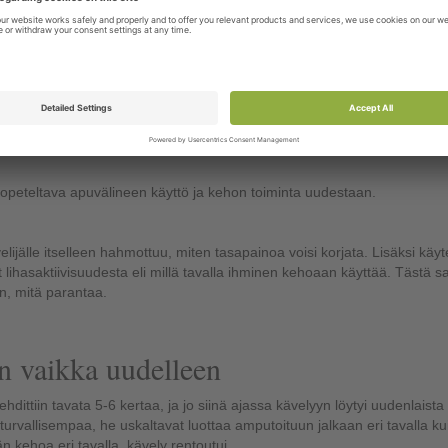
etaan, mitä hän haluaa tehdä. Onko vaikka kesämökki, missä pitää selvi
a ryhmämuotoinen kävelykoulu merkitsee, että samaan pakettiin sai
llintaa kuin liikkuvuutta sekä lihasvoima- ja kävelyharjoituksia. Kävelyas
iksi suomalaiset kävelevät tietyllä tavalla. ”Kun täällä on niin kylmä, nii
peteltava apuvälineen käyttö ja kehon toiminta uudestaan.
lijälle itselleen hahmottuu, miten tasapainoa voisi korjata. Lisäksi käy
ihasaktiivisuudesta eli millä tavalla ihminen kehoaan käyttää. Tästä sa
n, mitä parantaa.
n vaikka uudelleen
ehdittiin tavata 5-6 kertaa, ja jo siinä ajassa kävelyyn löytyi uudenlaista
turvallisempaa, he uskaltavat luottaa amputoituun jalkaan eri tavalla ku
 kehoa eri tavalla, kävely rentoutui.