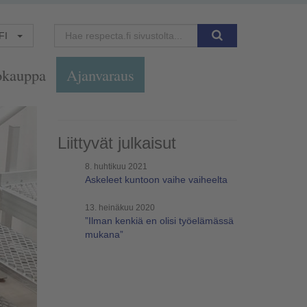
FI
okauppa
Ajanvaraus
Liittyvät julkaisut
8. huhtikuu 2021
Askeleet kuntoon vaihe vaiheelta
13. heinäkuu 2020
”Ilman kenkiä en olisi työelämässä
mukana”