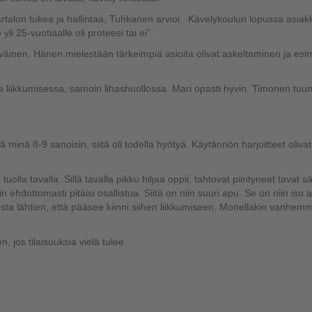
artalon tukea ja hallintaa, Tuhkanen arvioi. Kävelykoulun lopussa asiak
yli 25-vuotiaalle oli proteesi tai ei”.
nen. Hänen mielestään tärkeimpiä asioita olivat askeltaminen ja esim
alla liikkumisessa, samoin lihashuollossa. Mari opasti hyvin, Timonen tu
inä 8-9 sanoisin, siitä oli todella hyötyä. Käytännön harjoitteet olivat
tuolla tavalla. Sillä tavalla pikku hiljaa oppii, tahtovat piintyneet tavat sä
in ehdottomasti pitäisi osallistua. Siitä on niin suuri apu. Se on niin iso 
eesta lähtien, että pääsee kiinni siihen liikkumiseen. Monellakin vanhemm
jos tilaisuuksia vielä tulee.