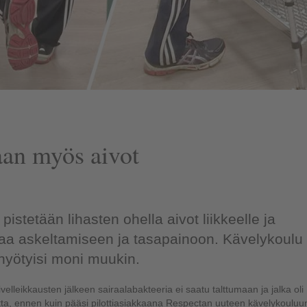
aan myös aivot
tetään lihasten ohella aivot liikkeelle ja
ttaa askeltamiseen ja tasapainoon. Kävelykoulu
 hyötyisi moni muukin.
velleikkausten jälkeen sairaalabakteeria ei saatu talttumaan ja jalka oli
otta, ennen kuin pääsi pilottiasiakkaana Respectan uuteen kävelykouluu