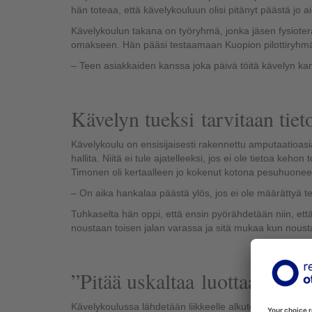
hän toteaa, että kävelykouluun olisi pitänyt päästä jo 
Kävelykoulun takana on työryhmä, jonka jäsen fysioterap
omakseen. Hän pääsi testaamaan Kuopion pilottiryhmä
– Teen asiakkaiden kanssa joka päivä töitä kävelyn kan
Kävelyn tueksi tarvitaan tiet
Kävelykoulu on ensisijaisesti rakennettu amputaatioasiak
hallita. Niitä ei tule ajatelleeksi, jos ei ole tietoa ke
Timonen oli kertaalleen jo kokenut kotona pesuhuone
– On aika hankalaa päästä ylös, jos ei ole määrättyä te
Tuhkaselta hän oppi, että ensin pyörähdetään niin, että 
noustaan toisen jalan varassa ja sitä mukaa kun noust
”Pitää uskaltaa luottaa”
Kävelykoulussa lähdetään liikkeelle alkutesteillä ja to