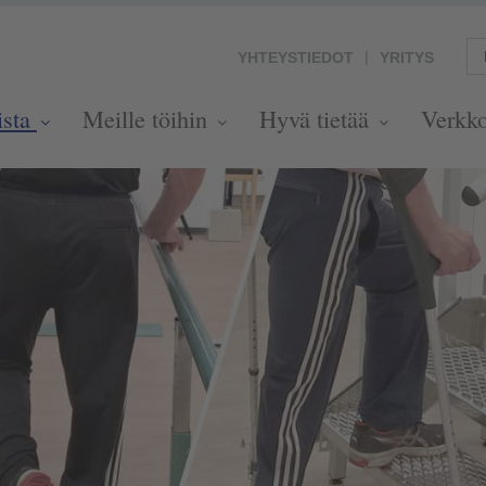
YHTEYSTIEDOT
YRITYS
ista
Meille töihin
Hyvä tietää
Verkk