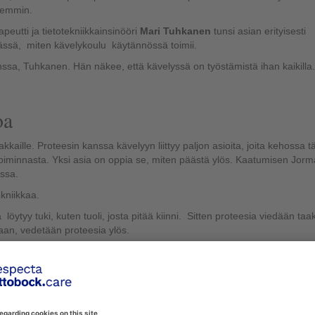
aiemmin.
eutti ja tietotekniikkainsinööri
Mari Tuhkanen
tunsi asian erityisesti
ssä, miten kävelykoulu käytännössä toimii.
ssa, Tuhkanen. Hän näkee, että kävelyssä on työstämistä ihan kaikilla.
oa
kaille. Proteesin kanssa kävelyyn liittyy paljon asioita, joita kehossa t
hon toiminnasta. Yksi asia on oppia se, miten päästä ylös. Kaatumisen Jorm
essa.
kniikkaa.
löytyy tuki, kuten tuoli, josta pitää kiinni. Sitten proteesia viedään taa
aan, vedetään proteesia ylös.
imintakyvyn arvioinnilla TOIMIA-tietokannan mittareiden mukaan.