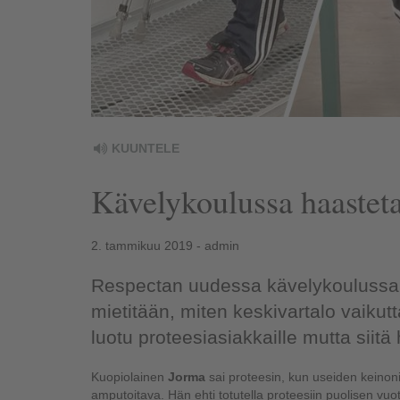
KUUNTELE
Kävelykoulussa haastet
2. tammikuu 2019 - admin
Respectan uudessa kävelykoulussa pis
mietitään, miten keskivartalo vaiku
luotu proteesiasiakkaille mutta siitä
Kuopiolainen
Jorma
sai proteesin, kun useiden keinoni
amputoitava. Hän ehti totutella proteesiin puolisen vu