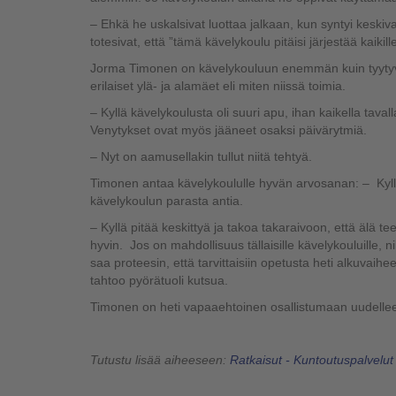
– Ehkä he uskalsivat luottaa jalkaan, kun syntyi keskiv
totesivat, että ”tämä kävelykoulu pitäisi järjestää kaikille 
Jorma Timonen on kävelykouluun enemmän kuin tyytyväi
erilaiset ylä- ja alamäet eli miten niissä toimia.
– Kyllä kävelykoulusta oli suuri apu, ihan kaikella tav
Venytykset ovat myös jääneet osaksi päivärytmiä.
– Nyt on aamusellakin tullut niitä tehtyä.
Timonen antaa kävelykoululle hyvän arvosanan: – Kyllä m
kävelykoulun parasta antia.
– Kyllä pitää keskittyä ja takoa takaraivoon, että älä tee 
hyvin. Jos on mahdollisuus tällaisille kävelykouluille, ni
saa proteesin, että tarvittaisiin opetusta heti alkuvaih
tahtoo pyörätuoli kutsua.
Timonen on heti vapaaehtoinen osallistumaan uudelleen, 
Tutustu lisää aiheeseen:
Ratkaisut - Kuntoutuspalvelut