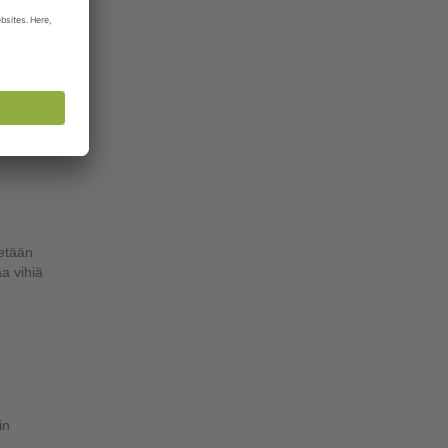
ytyä
ennon
n kaikki
tetään
a vihiä
in