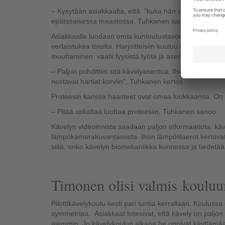
– Kysytään asiakkaalta, että ”kuka hän on” eli kartoit
epätasaisessa maastossa, Tuhkanen sanoo.
Asiakkaalle luodaan omia kuntoutustavoitteita. Samall
vertaistukea toisilta. Harjoitteisiin kuuluu niin kehonha
muuttaminen vaatii fyysistä työtä ja asennetta.
– Paljon pohdittiin sitä kävelyasentoa. Ihan jo se, että m
nostavat hartiat korviin”, Tuhkanen kertoo.
Proteesin kanssa haasteet ovat omaa luokkaansa. On o
– Pitää uskaltaa luottaa proteesiin, Tuhkanen sanoo.
Kävelyn videoinnista saadaan paljon informaatiota: käve
lämpökamerakuvantamista. Ihon lämpötilaerot kertovat l
siitä, onko kävelyn biomekaniikka kunnossa ja tiedetää
Timonen olisi valmis kouluu
Pilottikävelykoulu kesti pari tuntia kerrallaan. Koulussa 
symmetriaa. Asiakkaat totesivat, että kävely on paljon 
aiemmin. Jo kävelykoulun aikana he oppivat käyttämään