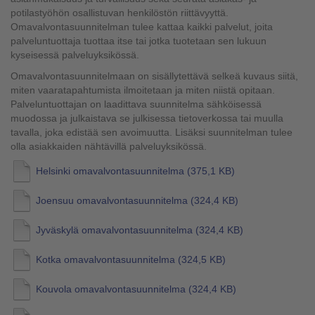
potilastyöhön osallistuvan henkilöstön riittävyyttä.
Omavalvontasuunnitelman tulee kattaa kaikki palvelut, joita
palveluntuottaja tuottaa itse tai jotka tuotetaan sen lukuun
kyseisessä palveluyksikössä.
Omavalvontasuunnitelmaan on sisällytettävä selkeä kuvaus siitä,
miten vaaratapahtumista ilmoitetaan ja miten niistä opitaan.
Palveluntuottajan on laadittava suunnitelma sähköisessä
muodossa ja julkaistava se julkisessa tietoverkossa tai muulla
tavalla, joka edistää sen avoimuutta. Lisäksi suunnitelman tulee
olla asiakkaiden nähtävillä palveluyksikössä.
Helsinki omavalvontasuunnitelma
(375,1 KB)
Joensuu omavalvontasuunnitelma
(324,4 KB)
Jyväskylä omavalvontasuunnitelma
(324,4 KB)
Kotka omavalvontasuunnitelma
(324,5 KB)
Kouvola omavalvontasuunnitelma
(324,4 KB)