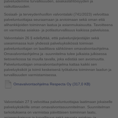
palveluidemme turvallisuuden, asiakaslähtöisyyden ja
vaikuttavuuden.
Sosiaali‑ ja terveydenhuollon valvontalaki (741/2023) velvoittaa
palveluntuottajaa seuraamaan ja arvioimaan sekä oman että
alihankkijoiden toiminnan laatua ja asianmukaisuutta. Tavoitteena
on varmistaa asiakas- ja potilasturvallisuus kaikissa palveluissa.
Valvontalain 26 § edellyttää, että palvelunjärjestäjän sekä
useammassa kuin yhdessä palveluyksikössä toimivan
palveluntuottajan on laadittava sähköinen omavalvontaohjelma.
Omavalvontaohjelma ja -suunnitelma tulee julkaista julkisessa
tietoverkossa tai muulla tavalla, joka edistää sen avoimuutta.
Palveluntuottajan omavalvontaohjelma kattaa kaikki sen
palveluyksiköt ja toimii keskeisenä työkaluna toiminnan laadun ja
turvallisuuden varmistamisessa.
Omavalvontaohjelma Respecta Oy
(317,0 KB)
Valvontalain 27 § velvoittaa palveluntuottajaa laatimaan jokaiselle
palveluyksikölle oman omavalvontasuunnitelman. Suunnitelman
tarkoituksena on varmistaa päivittäisen toiminnan laatu,
asianmukaisuus ja turvallisuus sekä seurata asiakas- ja