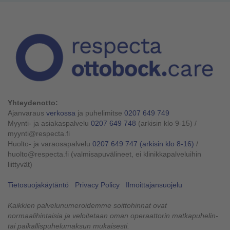
Yhteydenotto:
Ajanvaraus
verkossa
ja puhelimitse
0207 649 749
Myynti- ja asiakaspalvelu
0207 649 748
(arkisin klo 9-15)
/
myynti@respecta.fi
Huolto- ja varaosapalvelu
0207 649 747
(arkisin klo 8-16)
/
huolto@respecta.fi (valmisapuvälineet, ei klinikkapalveluihin
liittyvät)
Tietosuojakäytäntö
Privacy Policy
Ilmoittajansuojelu
Kaikkien palvelunumeroidemme soittohinnat ovat
normaalihintaisia ja veloitetaan oman operaattorin matkapuhelin-
tai paikallispuhelumaksun mukaisesti.