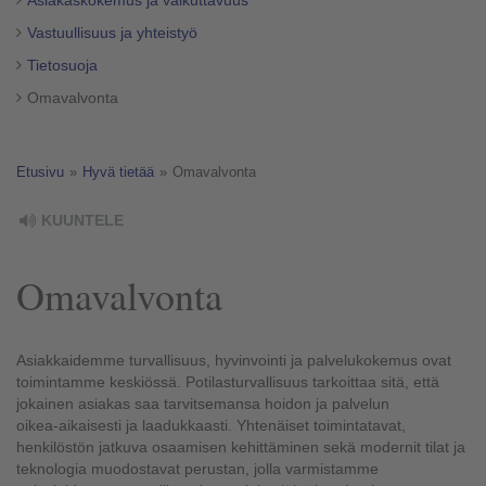
Asiakaskokemus ja vaikuttavuus
Vastuullisuus ja yhteistyö
Tietosuoja
Omavalvonta
Etusivu
»
Hyvä tietää
»
Omavalvonta
KUUNTELE
Omavalvonta
Asiakkaidemme turvallisuus, hyvinvointi ja palvelukokemus ovat
toimintamme keskiössä. Potilasturvallisuus tarkoittaa sitä, että
jokainen asiakas saa tarvitsemansa hoidon ja palvelun
oikea‑aikaisesti ja laadukkaasti. Yhtenäiset toimintatavat,
henkilöstön jatkuva osaamisen kehittäminen sekä modernit tilat ja
teknologia muodostavat perustan, jolla varmistamme