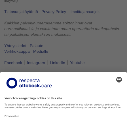
liittyvät)
Tietosuojakäytäntö
Privacy Policy
Ilmoittajansuojelu
Kaikkien palvelunumeroidemme soittohinnat ovat
normaalihintaisia ja veloitetaan oman operaattorin matkapuhelin-
tai paikallispuhelumaksun mukaisesti.
Yhteystiedot
Palaute
Verkkokauppa
Medialle
Facebook
│
Instagram
│
LinkedIn
│
Youtube
Vapaus liikkua kuuluu kaikille.
#VapausLiikkua