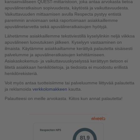
kansainväliseen QUEST-mittaristoon, joka antaa arvokasta tietoa
apuvälineratkaisun sopivuudesta, käytöstä ja vaikuttavuudesta.
Vaikuttavuuden mittaamisen avulla Respecta pystyy entistä
paremmin arvioimaan sekä raportoimaan asiakkaillemme
apuvälinetarvetta sekä apuvälineratkaisujen hyötyjä.
Lähetämme asiakkaillemme tekstiviestillä kyselylinkin neljä viikkoa
apuvälineen luovutuksen jälkeen. Kyselyyn vastaaminen on
ilmaista. Käytämme asiakkailtamme kerättyä palautetta sisäisesti
palvelumme ja apuvälineratkaisujen kehittämiseen.
Asiakaskokemus- ja vaikuttavuuskyselyssä kerättyyn tietoon ei
liitetä asiakkaan henkilötietoja, ja tiedoista ei muodostu erillistä
henkilörekisteriä.
Voit myös antaa tuotteisiimme tai palveluumme liittyvää palautetta
ja reklamoida
verkkolomakkeen
kautta.
Palautteesi on meille arvokasta. Kiitos kun annat palautetta!