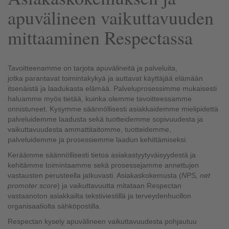
apuvälineen vaikuttavuuden
mittaaminen Respectassa
Tavoitteenamme on tarjota apuvälineitä ja palveluita,
jotka parantavat toimintakykyä ja auttavat käyttäjää elämään
itsenäistä ja laadukasta elämää. Palveluprosessimme mukaisesti
haluamme myös tietää, kuinka olemme tavoitteessamme
onnistuneet. Kysymme säännöllisesti asiakkaidemme mielipidettä
palveluidemme laadusta sekä tuotteidemme sopivuudesta ja
vaikuttavuudesta ammattitaitomme, tuotteidemme,
palveluidemme ja prosessiemme laadun kehittämiseksi.
Keräämme säännöllisesti tietoa asiakastyytyväisyydestä ja
kehitämme toimintaamme sekä prosessejamme annettujen
vastausten perusteella jatkuvasti. Asiakaskokemusta (
NPS, net
promoter score
) ja vaikuttavuutta mitataan Respectan
vastaanoton asiakkailta tekstiviestillä ja terveydenhuollon
organisaatiolta sähköpostilla.
Respectan kysely apuvälineen vaikuttavuudesta pohjautuu