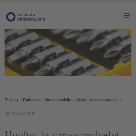
Etusivu
»
Ratkaisut
»
Organisaatiolle
»
Huolto- ja varaosapalvelut
KUUNTELE
Huolto- ja varaosapalvelut