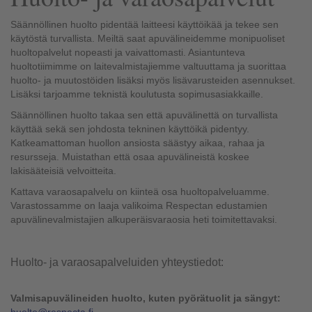
Säännöllinen huolto pidentää laitteesi käyttöikää ja tekee sen
käytöstä turvallista. Meiltä saat apuvälineidemme monipuoliset
huoltopalvelut nopeasti ja vaivattomasti. Asiantunteva
huoltotiimimme on laitevalmistajiemme valtuuttama ja suorittaa
huolto- ja muutostöiden lisäksi myös lisävarusteiden asennukset.
Lisäksi tarjoamme teknistä koulutusta sopimusasiakkaille.
Säännöllinen huolto takaa sen että apuvälinettä on turvallista
käyttää sekä sen johdosta tekninen käyttöikä pidentyy.
Katkeamattoman huollon ansiosta säästyy aikaa, rahaa ja
resursseja. Muistathan että osaa apuvälineistä koskee
lakisääteisiä velvoitteita.
Kattava varaosapalvelu on kiinteä osa huoltopalveluamme.
Varastossamme on laaja valikoima Respectan edustamien
apuvälinevalmistajien alkuperäisvaraosia heti toimitettavaksi.
Huolto- ja varaosapalveluiden yhteystiedot:
Valmisapuvälineiden huolto, kuten pyörätuolit ja sängyt: