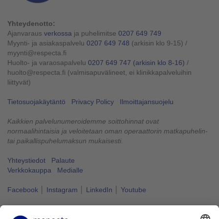
Yhteydenotto:
Ajanvaraus
verkossa
ja puhelimitse
0207 649 749
Myynti- ja asiakaspalvelu
0207 649 748
(arkisin klo 9-15)
/
myynti@respecta.fi
Huolto- ja varaosapalvelu
0207 649 747
(arkisin klo 8-16)
/
huolto@respecta.fi (valmisapuvälineet, ei klinikkapalveluihin
liittyvät)
Tietosuojakäytäntö
Privacy Policy
Ilmoittajansuojelu
Kaikkien palvelunumeroidemme soittohinnat ovat
normaalihintaisia ja veloitetaan oman operaattorin matkapuhelin-
tai paikallispuhelumaksun mukaisesti.
Yhteystiedot
Palaute
Verkkokauppa
Medialle
Facebook
│
Instagram
│
LinkedIn
│
Youtube
Vapaus liikkua kuuluu kaikille.