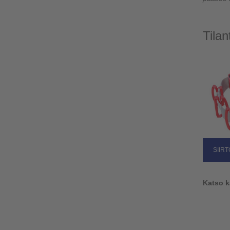
Tila
SIIR
Katso k