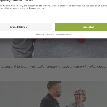
a talutusvyö
tarjoaa avustajalle varman ja tukevan otteen kävelyn ohjaa