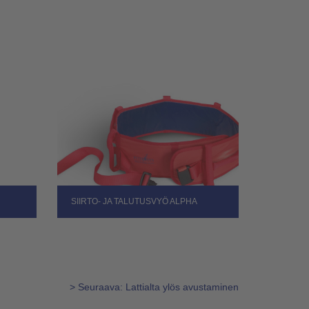
SIIRTO- JA TALUTUSVYÖ ALPHA
> Seuraava: Lattialta ylös avustaminen