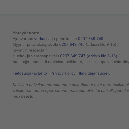
Yhteydenotto:
Ajanvaraus
verkossa
ja puhelimitse
0207 649 749
Myynti- ja asiakaspalvelu
0207 649 748
(arkisin klo 9-15)
/
myynti@respecta.fi
Huolto- ja varaosapalvelu
0207 649 747
(arkisin klo 8-16)
/
huolto@respecta.fi (valmisapuvälineet, ei klinikkapalveluihin liitt
Tietosuojakäytäntö
Privacy Policy
Ilmoittajansuojelu
Kaikkien palvelunumeroidemme soittohinnat ovat normaalihintais
veloitetaan oman operaattorin matkapuhelin- tai paikallispuhe
mukaisesti.