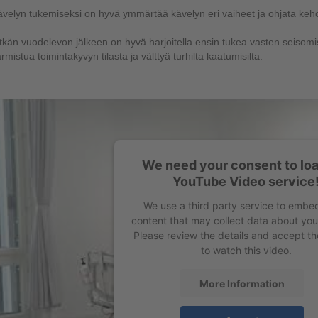
ävelyn tukemiseksi on hyvä ymmärtää
kävelyn eri vaiheet
ja ohjata keh
tkän vuodelevon jälkeen on hyvä
harjoitella ensin tukea vasten seisomista
rmistua toimintakyvyn tilasta ja välttyä turhilta kaatumisilta.
We need your consent to loa
YouTube Video service
We use a third party service to embe
content that may collect data about your
Please review the details and accept th
to watch this video.
More Information