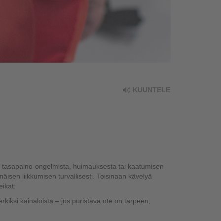
KUUNTELE
, tasapaino-ongelmista, huimauksesta tai kaatumisen
enäisen liikkumisen
turvallisesti. Toisinaan kävelyä
ikat:
rkiksi kainaloista
– jos puristava ote on tarpeen,