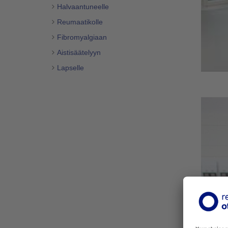
Halvaantuneelle
Reumaatikolle
Fibromyalgiaan
Aistisäätelyyn
Lapselle