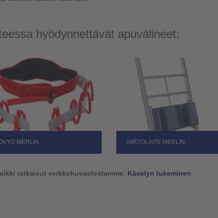
nteessa hyödynnettävät apuvälineet:
TOVYÖ MERLIN
SIIRTOLAITE MERLIN
aikki ratkaisut verkkokuvastostamme:
Kävelyn tukeminen