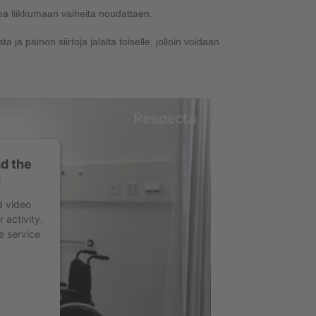
oa liikkumaan vaiheita noudattaen.
 ja painon siirtoja jalalta toiselle, jolloin voidaan
d the
!
d video
 activity.
e service