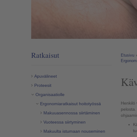
Ratkaisut
Etusivu
Ergonomi
Apuvälineet
Käv
Proteesit
Organisaatiolle
Henkilö 
Ergonomiaratkaisut hoitotyössä
pelosta
Makuuasennossa siirtäminen
ohjaam
i
Vuoteessa siirtyminen
Kä
t
Makuulta istumaan nouseminen