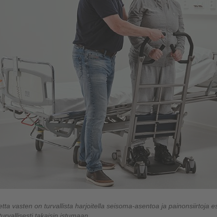
itetta vasten on turvallista harjoitella seisoma-asentoa
ja painonsiirtoja
es
urvallisesti takaisin istumaan.