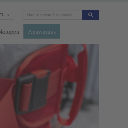
FI
okauppa
Ajanvaraus