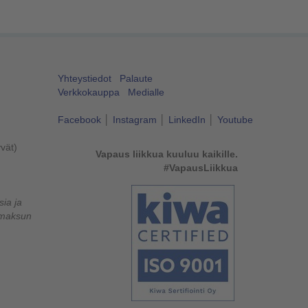
Yhteystiedot
Palaute
Verkkokauppa
Medialle
Facebook
│
Instagram
│
LinkedIn
│
Youtube
yvät)
Vapaus liikkua kuuluu kaikille.
#VapausLiikkua
ia ja
lumaksun