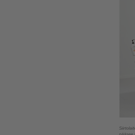
Siirtola
pääsee t