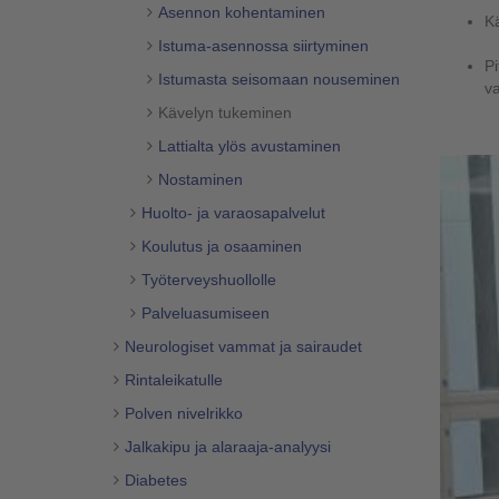
Asennon kohentaminen
K
Istuma-asennossa siirtyminen
Pi
Istumasta seisomaan nouseminen
va
Kävelyn tukeminen
Lattialta ylös avustaminen
Nostaminen
Huolto- ja varaosapalvelut
Koulutus ja osaaminen
Työterveyshuollolle
Palveluasumiseen
Neurologiset vammat ja sairaudet
Rintaleikatulle
Polven nivelrikko
Jalkakipu ja alaraaja-analyysi
Diabetes