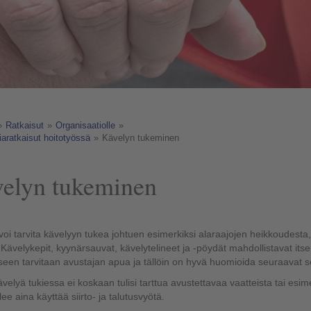
»
Ratkaisut
»
Organisaatiolle
»
aratkaisut hoitotyössä
»
Kävelyn tukeminen
elyn tukeminen
voi tarvita kävelyyn tukea johtuen
esimerkiksi
alaraajojen heikkoudesta
.
Kävelykepit, kyynärsauvat, kävelytelineet ja -pöydät mahdollistavat its
see
n tarvitaan avustajan apua
ja tällöin
on hyvä huomioida seuraavat se
velyä tukiessa ei koskaan tulisi tarttua avustettavaa vaatteista tai esime
ulee
aina käyttää siirto- ja
talutu
svyötä.