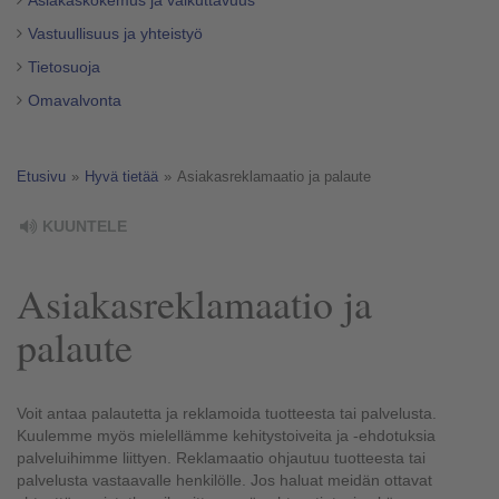
Asiakaskokemus ja vaikuttavuus
Vastuullisuus ja yhteistyö
Tietosuoja
Omavalvonta
Etusivu
»
Hyvä tietää
»
Asiakasreklamaatio ja palaute
KUUNTELE
Asiakasreklamaatio ja
palaute
Voit antaa palautetta ja reklamoida tuotteesta tai palvelusta.
Kuulemme myös mielellämme kehitystoiveita ja -ehdotuksia
palveluihimme liittyen. Reklamaatio ohjautuu tuotteesta tai
palvelusta vastaavalle henkilölle. Jos haluat meidän ottavat