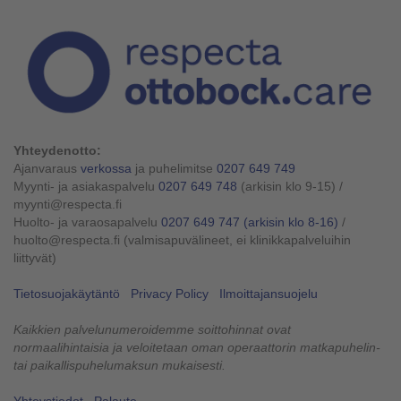
Yhteydenotto:
Ajanvaraus
verkossa
ja puhelimitse
0207 649 749
Myynti- ja asiakaspalvelu
0207 649 748
(arkisin klo 9-15)
/
myynti@respecta.fi
Huolto- ja varaosapalvelu
0207 649 747
(arkisin klo 8-16)
/
huolto@respecta.fi (valmisapuvälineet, ei klinikkapalveluihin
liittyvät)
Tietosuojakäytäntö
Privacy Policy
Ilmoittajansuojelu
Kaikkien palvelunumeroidemme soittohinnat ovat
normaalihintaisia ja veloitetaan oman operaattorin matkapuhelin-
tai paikallispuhelumaksun mukaisesti.