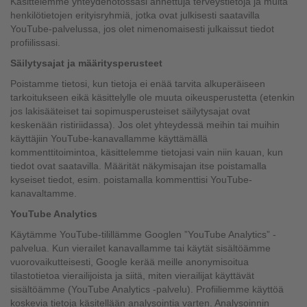
Käsittelemme yhteydenotossasi annettuja terveystietoja ja muita
henkilötietojen erityisryhmiä, jotka ovat julkisesti saatavilla
YouTube-palvelussa, jos olet nimenomaisesti julkaissut tiedot
profiilissasi.
Säilytysajat ja määritysperusteet
Poistamme tietosi, kun tietoja ei enää tarvita alkuperäiseen
tarkoitukseen eikä käsittelylle ole muuta oikeusperustetta (etenkin
jos lakisääteiset tai sopimusperusteiset säilytysajat ovat
keskenään ristiriidassa). Jos olet yhteydessä meihin tai muihin
käyttäjiin YouTube-kanavallamme käyttämällä
kommenttitoimintoa, käsittelemme tietojasi vain niin kauan, kun
tiedot ovat saatavilla. Määrität näkymisajan itse poistamalla
kyseiset tiedot, esim. poistamalla kommenttisi YouTube-
kanavaltamme.
YouTube Analytics
Käytämme YouTube-tilillämme Googlen ”YouTube Analytics” -
palvelua. Kun vierailet kanavallamme tai käytät sisältöämme
vuorovaikutteisesti, Google kerää meille anonymisoitua
tilastotietoa vierailijoista ja siitä, miten vierailijat käyttävät
sisältöämme (YouTube Analytics -palvelu). Profiiliemme käyttöä
koskevia tietoja käsitellään analysointia varten. Analysoinnin