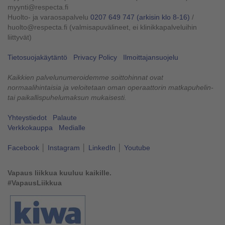
myynti@respecta.fi
Huolto- ja varaosapalvelu
0207 649 747
(arkisin klo 8-16)
/
huolto@respecta.fi (valmisapuvälineet, ei klinikkapalveluihin
liittyvät)
Tietosuojakäytäntö
Privacy Policy
Ilmoittajansuojelu
Kaikkien palvelunumeroidemme soittohinnat ovat
normaalihintaisia ja veloitetaan oman operaattorin matkapuhelin-
tai paikallispuhelumaksun mukaisesti.
Yhteystiedot
Palaute
Verkkokauppa
Medialle
Facebook
│
Instagram
│
LinkedIn
│
Youtube
Vapaus liikkua kuuluu kaikille.
#VapausLiikkua