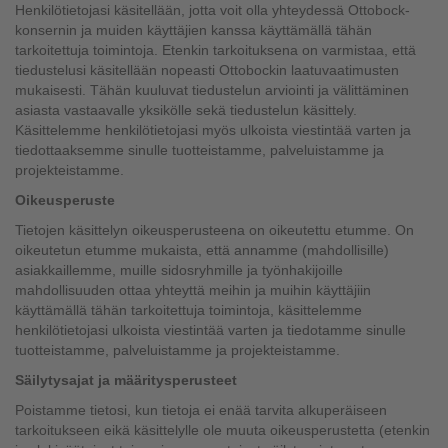
Henkilötietojasi käsitellään, jotta voit olla yhteydessä Ottobock-
konsernin ja muiden käyttäjien kanssa käyttämällä tähän
tarkoitettuja toimintoja. Etenkin tarkoituksena on varmistaa, että
tiedustelusi käsitellään nopeasti Ottobockin laatuvaatimusten
mukaisesti. Tähän kuuluvat tiedustelun arviointi ja välittäminen
asiasta vastaavalle yksikölle sekä tiedustelun käsittely.
Käsittelemme henkilötietojasi myös ulkoista viestintää varten ja
tiedottaaksemme sinulle tuotteistamme, palveluistamme ja
projekteistamme.
Oikeusperuste
Tietojen käsittelyn oikeusperusteena on oikeutettu etumme. On
oikeutetun etumme mukaista, että annamme (mahdollisille)
asiakkaillemme, muille sidosryhmille ja työnhakijoille
mahdollisuuden ottaa yhteyttä meihin ja muihin käyttäjiin
käyttämällä tähän tarkoitettuja toimintoja, käsittelemme
henkilötietojasi ulkoista viestintää varten ja tiedotamme sinulle
tuotteistamme, palveluistamme ja projekteistamme.
Säilytysajat ja määritysperusteet
Poistamme tietosi, kun tietoja ei enää tarvita alkuperäiseen
tarkoitukseen eikä käsittelylle ole muuta oikeusperustetta (etenkin