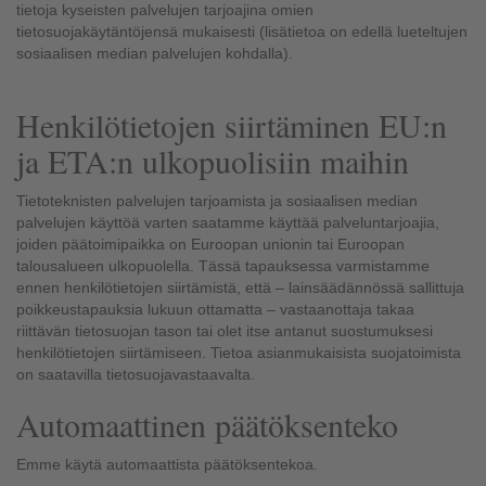
tietoja kyseisten palvelujen tarjoajina omien
tietosuojakäytäntöjensä mukaisesti (lisätietoa on edellä lueteltujen
sosiaalisen median palvelujen kohdalla).
Henkilötietojen siirtäminen EU:n
ja ETA:n ulkopuolisiin maihin
Tietoteknisten palvelujen tarjoamista ja sosiaalisen median
palvelujen käyttöä varten saatamme käyttää palveluntarjoajia,
joiden päätoimipaikka on Euroopan unionin tai Euroopan
talousalueen ulkopuolella. Tässä tapauksessa varmistamme
ennen henkilötietojen siirtämistä, että – lainsäädännössä sallittuja
poikkeustapauksia lukuun ottamatta – vastaanottaja takaa
riittävän tietosuojan tason tai olet itse antanut suostumuksesi
henkilötietojen siirtämiseen. Tietoa asianmukaisista suojatoimista
on saatavilla tietosuojavastaavalta.
Automaattinen päätöksenteko
Emme käytä automaattista päätöksentekoa.