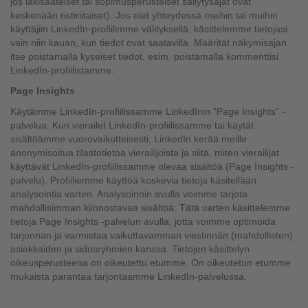
jos lakisääteiset tai sopimusperusteiset säilytysajat ovat
keskenään ristiriitaiset). Jos olet yhteydessä meihin tai muihin
käyttäjiin LinkedIn-profiilimme välityksellä, käsittelemme tietojasi
vain niin kauan, kun tiedot ovat saatavilla. Määrität näkymisajan
itse poistamalla kyseiset tiedot, esim. poistamalla kommenttisi
LinkedIn-profiilistamme.
Page Insights
Käytämme LinkedIn-profiilissamme LinkedInin ”Page Insights” -
palvelua. Kun vierailet LinkedIn-profiilissamme tai käytät
sisältöämme vuorovaikutteisesti, LinkedIn kerää meille
anonymisoitua tilastotietoa vierailijoista ja siitä, miten vierailijat
käyttävät LinkedIn-profiilissamme olevaa sisältöä (Page Insights -
palvelu). Profiiliemme käyttöä koskevia tietoja käsitellään
analysointia varten. Analysoinnin avulla voimme tarjota
mahdollisimman kiinnostavaa sisältöä: Tätä varten käsittelemme
tietoja Page Insights -palvelun avulla, jotta voimme optimoida
tarjonnan ja varmistaa vaikuttavamman viestinnän (mahdollisten)
asiakkaiden ja sidosryhmien kanssa. Tietojen käsittelyn
oikeusperusteena on oikeutettu etumme. On oikeutetun etumme
mukaista parantaa tarjontaamme LinkedIn-palvelussa.