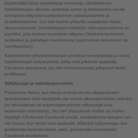
käyttämällä tähän tarkoitettuja toimintoja, käsittelemme
henkilötietojasi ulkoista viestintää varten ja tiedotamme sinulle
terveyteen liittyvistä tuotteistamme, palveluistamme ja
projekteistamme. Jos otat meihin yhteyttä saadaksesi tietoa
tarjonnastamme, henkilötietojesi käsittelyn oikeusperusteena on
pyyntösi, joka koskee terveyteen liittyvien Ottobock-konsernin
tuotteiden ja palvelujen hankkimista (sopimuksen tekeminen tai
suorittaminen).
Käsittelemme yhteydenotossasi annettuja terveystietoja ja muita
henkilötietojen erityisryhmiä, jotka ovat julkisesti saatavilla
Facebook-palvelussa, jos olet nimenomaisesti julkaissut tiedot
profiilissasi.
Säilytysajat ja määritysperusteet
Poistamme tietosi, kun tietoja ei enää tarvita alkuperäiseen
tarkoitukseen eikä käsittelylle ole muuta oikeusperustetta (etenkin
jos lakisääteiset tai sopimusperusteiset säilytysajat ovat
keskenään ristiriitaiset). Jos olet yhteydessä meihin tai muihin
käyttäjiin Ottobockin Facebook-sivulla, käsittelemme tietojasi vain
niin kauan, kun tiedot ovat saatavilla. Määrität näkymisajan itse
poistamalla kyseiset tiedot, esim. poistamalla kommenttisi
Facebook-sivultamme.