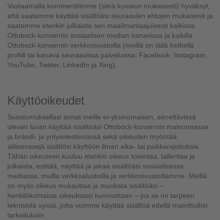
Vastaamalla kommenttiimme (siinä kuvatun mukaisesti) hyväksyt,
että saatamme käyttää sisältöäsi seuraavien ehtojen mukaisesti ja
saatamme etenkin julkaista sen maailmanlaajuisesti kaikissa
Ottobock-konsernin sosiaalisen median kanavissa ja kaikilla
Ottobock-konsernin verkkosivustoilla (meillä on tällä hetkellä
profiili tai kanava seuraavissa palveluissa: Facebook, Instagram,
YouTube, Twitter, LinkedIn ja Xing).
Käyttöoikeudet
Suostumuksellasi annat meille ei-yksinomaisen, siirrettävissä
olevan luvan käyttää sisältöäsi Ottobock-konsernin mainonnassa
ja brändi- ja yritysviestinnässä sekä oikeuden myöntää
alilisenssejä sisältösi käyttöön ilman aika- tai paikkarajoituksia.
Tähän oikeuteen kuuluu etenkin oikeus toisintaa, tallentaa ja
julkaista, esittää, näyttää ja jakaa sisältöäsi sosiaalisessa
mediassa, muilla verkkoalustoilla ja verkkosivustoillamme. Meillä
on myös oikeus mukauttaa ja muokata sisältöäsi –
henkilökohtaisia oikeuksiasi kunnioittaen – jos se on tarpeen
teknisistä syistä, jotta voimme käyttää sisältöä edellä mainittuihin
tarkoituksiin.