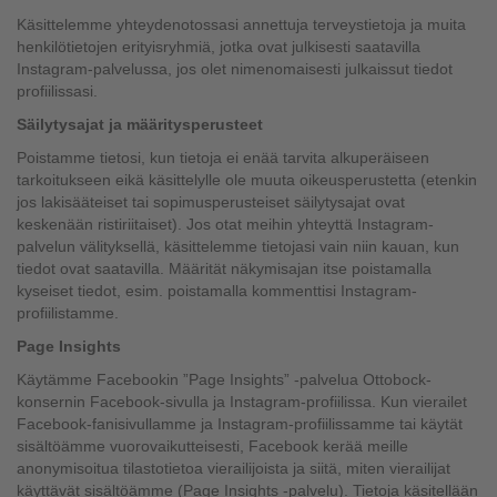
Käsittelemme yhteydenotossasi annettuja terveystietoja ja muita
henkilötietojen erityisryhmiä, jotka ovat julkisesti saatavilla
Instagram-palvelussa, jos olet nimenomaisesti julkaissut tiedot
profiilissasi.
Säilytysajat ja määritysperusteet
Poistamme tietosi, kun tietoja ei enää tarvita alkuperäiseen
tarkoitukseen eikä käsittelylle ole muuta oikeusperustetta (etenkin
jos lakisääteiset tai sopimusperusteiset säilytysajat ovat
keskenään ristiriitaiset). Jos otat meihin yhteyttä Instagram-
palvelun välityksellä, käsittelemme tietojasi vain niin kauan, kun
tiedot ovat saatavilla. Määrität näkymisajan itse poistamalla
kyseiset tiedot, esim. poistamalla kommenttisi Instagram-
profiilistamme.
Page Insights
Käytämme Facebookin ”Page Insights” -palvelua Ottobock-
konsernin Facebook-sivulla ja Instagram-profiilissa. Kun vierailet
Facebook-fanisivullamme ja Instagram-profiilissamme tai käytät
sisältöämme vuorovaikutteisesti, Facebook kerää meille
anonymisoitua tilastotietoa vierailijoista ja siitä, miten vierailijat
käyttävät sisältöämme (Page Insights -palvelu). Tietoja käsitellään