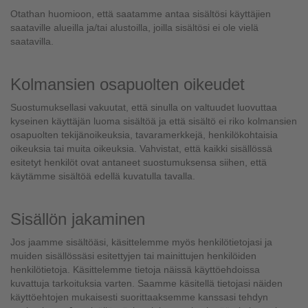
Otathan huomioon, että saatamme antaa sisältösi käyttäjien
saataville alueilla ja/tai alustoilla, joilla sisältösi ei ole vielä
saatavilla.
Kolmansien osapuolten oikeudet
Suostumuksellasi vakuutat, että sinulla on valtuudet luovuttaa
kyseinen käyttäjän luoma sisältöä ja että sisältö ei riko kolmansien
osapuolten tekijänoikeuksia, tavaramerkkejä, henkilökohtaisia
oikeuksia tai muita oikeuksia. Vahvistat, että kaikki sisällössä
esitetyt henkilöt ovat antaneet suostumuksensa siihen, että
käytämme sisältöä edellä kuvatulla tavalla.
Sisällön jakaminen
Jos jaamme sisältöäsi, käsittelemme myös henkilötietojasi ja
muiden sisällössäsi esitettyjen tai mainittujen henkilöiden
henkilötietoja. Käsittelemme tietoja näissä käyttöehdoissa
kuvattuja tarkoituksia varten. Saamme käsitellä tietojasi näiden
käyttöehtojen mukaisesti suorittaaksemme kanssasi tehdyn