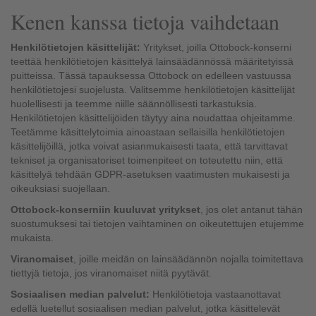
Kenen kanssa tietoja vaihdetaan
Henkilötietojen käsittelijät:
Yritykset, joilla Ottobock-konserni
teettää henkilötietojen käsittelyä lainsäädännössä määritetyissä
puitteissa. Tässä tapauksessa Ottobock on edelleen vastuussa
henkilötietojesi suojelusta. Valitsemme henkilötietojen käsittelijät
huolellisesti ja teemme niille säännöllisesti tarkastuksia.
Henkilötietojen käsittelijöiden täytyy aina noudattaa ohjeitamme.
Teetämme käsittelytoimia ainoastaan sellaisilla henkilötietojen
käsittelijöillä, jotka voivat asianmukaisesti taata, että tarvittavat
tekniset ja organisatoriset toimenpiteet on toteutettu niin, että
käsittelyä tehdään GDPR-asetuksen vaatimusten mukaisesti ja
oikeuksiasi suojellaan.
Ottobock-konserniin kuuluvat yritykset
, jos olet antanut tähän
suostumuksesi tai tietojen vaihtaminen on oikeutettujen etujemme
mukaista.
Viranomaiset
, joille meidän on lainsäädännön nojalla toimitettava
tiettyjä tietoja, jos viranomaiset niitä pyytävät.
Sosiaalisen median palvelut:
Henkilötietoja vastaanottavat
edellä luetellut sosiaalisen median palvelut, jotka käsittelevät