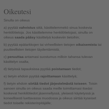
Oikeutesi
Sinulla on oikeus
a) pyytää
vahvistus
siitä, käsittelemmekö sinua koskevia
henkilötietoja. Jos käsittelemme henkilötietojasi, sinulla on
oikeus
saada pääsy
käsittelyä koskeviin tietoihin;
b) pyytää epätarkkojen tai virheellisten tietojen
oikaisemista
tai
puutteellisten tietojen täydentämistä;
c)
peruuttaa
antamasi suostumus milloin tahansa tulevan
käsittelyn osalta;
d) tietyissä tapauksissa pyytää
poistamaan
tiedot;
e) tietyin ehdoin pyytää
rajoittamaan
käsittelyä;
f) tietyin ehdoin
siirtää tiedot järjestelmästä toiseen
. Toisin
sanoen sinulla on oikeus saada meille toimittamasi itseäsi
koskevat henkilötiedot jäsennellyssä, yleisesti käytetyssä ja
koneellisesti luettavassa muodossa ja oikeus siirtää kyseiset
tiedot toiselle rekisterinpitäjälle;