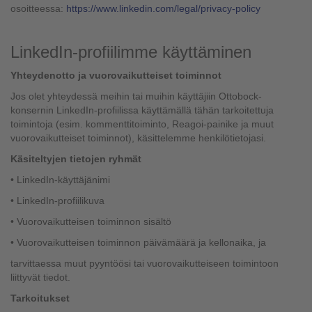
osoitteessa:
https://www.linkedin.com/legal/privacy-policy
LinkedIn-profiilimme käyttäminen
Yhteydenotto ja vuorovaikutteiset toiminnot
Jos olet yhteydessä meihin tai muihin käyttäjiin Ottobock-
konsernin LinkedIn-profiilissa käyttämällä tähän tarkoitettuja
toimintoja (esim. kommenttitoiminto, Reagoi-painike ja muut
vuorovaikutteiset toiminnot), käsittelemme henkilötietojasi.
Käsiteltyjen tietojen ryhmät
• LinkedIn-käyttäjänimi
• LinkedIn-profiilikuva
• Vuorovaikutteisen toiminnon sisältö
• Vuorovaikutteisen toiminnon päivämäärä ja kellonaika, ja
tarvittaessa muut pyyntöösi tai vuorovaikutteiseen toimintoon
liittyvät tiedot.
Tarkoitukset