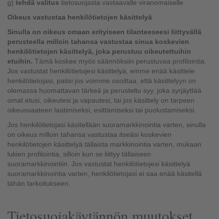
g)
tehdä valitus
tietosuojasta vastaavalle viranomaiselle.
Oikeus vastustaa henkilötietojen käsittelyä
Sinulla on oikeus omaan erityiseen tilanteeseesi liittyvällä
perusteella milloin tahansa vastustaa sinua koskevien
henkilötietojen käsittelyä, joka perustuu oikeutettuihin
etuihin.
Tämä koskee myös säännöksiin perustuvaa profilointia.
Jos vastustat henkilötietojesi käsittelyä, emme enää käsittele
henkilötietojasi, paitsi jos voimme osoittaa, että käsittelyyn on
olemassa huomattavan tärkeä ja perusteltu syy, joka syrjäyttää
omat etusi, oikeutesi ja vapautesi, tai jos käsittely on tarpeen
oikeusvaateen laatimiseksi, esittämiseksi tai puolustamiseksi.
Jos henkilötietojasi käsitellään suoramarkkinointia varten, sinulla
on oikeus milloin tahansa vastustaa itseäsi koskevien
henkilötietojen käsittelyä tällaista markkinointia varten, mukaan
lukien profilointia, silloin kun se liittyy tällaiseen
suoramarkkinointiin. Jos vastustat henkilötietojesi käsittelyä
suoramarkkinointia varten, henkilötietojasi ei saa enää käsitellä
tähän tarkoitukseen.
Tietosuojakäytännön muutokset