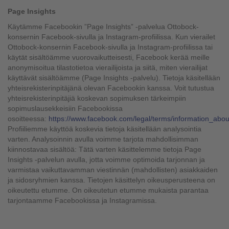
Page Insights
Käytämme Facebookin ”Page Insights” -palvelua Ottobock-
konsernin Facebook-sivulla ja Instagram-profiilissa. Kun vierailet
Ottobock-konsernin Facebook-sivulla ja Instagram-profiilissa tai
käytät sisältöämme vuorovaikutteisesti, Facebook kerää meille
anonymisoitua tilastotietoa vierailijoista ja siitä, miten vierailijat
käyttävät sisältöämme (Page Insights -palvelu). Tietoja käsitellään
yhteisrekisterinpitäjänä olevan Facebookin kanssa. Voit tutustua
yhteisrekisterinpitäjiä koskevan sopimuksen tärkeimpiin
sopimuslausekkeisiin Facebookissa
osoitteessa:
https://www.facebook.com/legal/terms/information_abo
Profiiliemme käyttöä koskevia tietoja käsitellään analysointia
varten. Analysoinnin avulla voimme tarjota mahdollisimman
kiinnostavaa sisältöä: Tätä varten käsittelemme tietoja Page
Insights -palvelun avulla, jotta voimme optimoida tarjonnan ja
varmistaa vaikuttavamman viestinnän (mahdollisten) asiakkaiden
ja sidosryhmien kanssa. Tietojen käsittelyn oikeusperusteena on
oikeutettu etumme. On oikeutetun etumme mukaista parantaa
tarjontaamme Facebookissa ja Instagramissa.