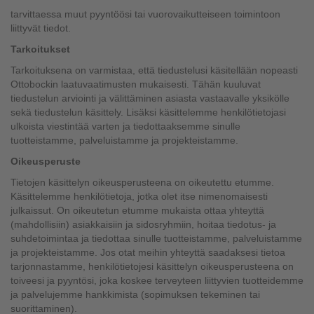
tarvittaessa muut pyyntöösi tai vuorovaikutteiseen toimintoon
liittyvät tiedot.
Tarkoitukset
Tarkoituksena on varmistaa, että tiedustelusi käsitellään nopeasti
Ottobockin laatuvaatimusten mukaisesti. Tähän kuuluvat
tiedustelun arviointi ja välittäminen asiasta vastaavalle yksikölle
sekä tiedustelun käsittely. Lisäksi käsittelemme henkilötietojasi
ulkoista viestintää varten ja tiedottaaksemme sinulle
tuotteistamme, palveluistamme ja projekteistamme.
Oikeusperuste
Tietojen käsittelyn oikeusperusteena on oikeutettu etumme.
Käsittelemme henkilötietoja, jotka olet itse nimenomaisesti
julkaissut. On oikeutetun etumme mukaista ottaa yhteyttä
(mahdollisiin) asiakkaisiin ja sidosryhmiin, hoitaa tiedotus- ja
suhdetoimintaa ja tiedottaa sinulle tuotteistamme, palveluistamme
ja projekteistamme. Jos otat meihin yhteyttä saadaksesi tietoa
tarjonnastamme, henkilötietojesi käsittelyn oikeusperusteena on
toiveesi ja pyyntösi, joka koskee terveyteen liittyvien tuotteidemme
ja palvelujemme hankkimista (sopimuksen tekeminen tai
suorittaminen).