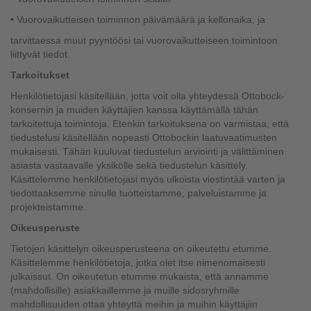
• Vuorovaikutteisen toiminnon päivämäärä ja kellonaika, ja
tarvittaessa muut pyyntöösi tai vuorovaikutteiseen toimintoon
liittyvät tiedot.
Tarkoitukset
Henkilötietojasi käsitellään, jotta voit olla yhteydessä Ottobock-
konsernin ja muiden käyttäjien kanssa käyttämällä tähän
tarkoitettuja toimintoja. Etenkin tarkoituksena on varmistaa, että
tiedustelusi käsitellään nopeasti Ottobockin laatuvaatimusten
mukaisesti. Tähän kuuluvat tiedustelun arviointi ja välittäminen
asiasta vastaavalle yksikölle sekä tiedustelun käsittely.
Käsittelemme henkilötietojasi myös ulkoista viestintää varten ja
tiedottaaksemme sinulle tuotteistamme, palveluistamme ja
projekteistamme.
Oikeusperuste
Tietojen käsittelyn oikeusperusteena on oikeutettu etumme.
Käsittelemme henkilötietoja, jotka olet itse nimenomaisesti
julkaissut. On oikeutetun etumme mukaista, että annamme
(mahdollisille) asiakkaillemme ja muille sidosryhmille
mahdollisuuden ottaa yhteyttä meihin ja muihin käyttäjiin