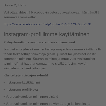
Dublin 2, Irlanti
Voit ottaa yhteyttä Facebookin tietosuojavastaavaan käyttämällä
seuraavaa lomaketta:
https://www.facebook.com/help/contact/540977946302970
Instagram-profiilimme käyttäminen
Yhteydenotto ja vuorovaikutteiset toiminnot
Jos olet yhteydessä meihin Instagram-profiilissamme käyttämällä
tähän tarkoitettuja toimintoja (esim. julkiset tai yksityiset viestit,
kommenttitoiminto, Seuraa-toiminto ja muut vuorovaikutteiset
toiminnot) tai haet tarjoamaamme sisältöä (esim. kuvia),
käsittelemme henkilötietojasi.
Käsiteltyjen tietojen ryhmät
• Instagram-käyttäjänimi
• Instagram-profiilikuva
• Vuorovaikutteisen toiminnon sisältö
• Vuorovaikutteisen toiminnon päivämäärä ja kellonaika, ja