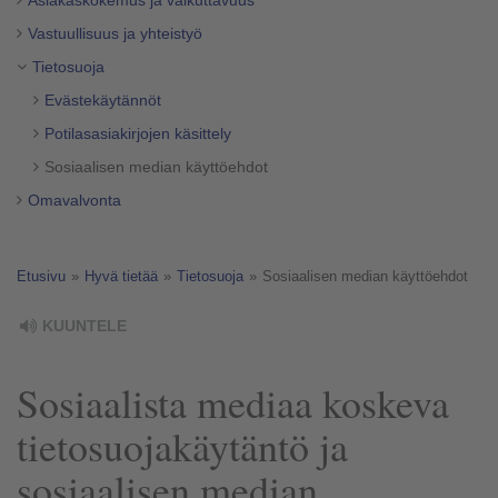
Asiakaskokemus ja vaikuttavuus
Vastuullisuus ja yhteistyö
Tietosuoja
Evästekäytännöt
Potilasasiakirjojen käsittely
Sosiaalisen median käyttöehdot
Omavalvonta
Etusivu
»
Hyvä tietää
»
Tietosuoja
»
Sosiaalisen median käyttöehdot
KUUNTELE
Sosiaalista mediaa koskeva
tietosuojakäytäntö ja
sosiaalisen median