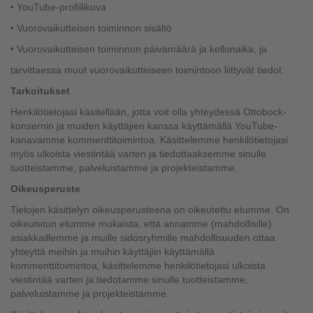
• YouTube-profiilikuva
• Vuorovaikutteisen toiminnon sisältö
• Vuorovaikutteisen toiminnon päivämäärä ja kellonaika, ja
tarvittaessa muut vuorovaikutteiseen toimintoon liittyvät tiedot.
Tarkoitukset
Henkilötietojasi käsitellään, jotta voit olla yhteydessä Ottobock-
konsernin ja muiden käyttäjien kanssa käyttämällä YouTube-
kanavamme kommenttitoimintoa. Käsittelemme henkilötietojasi
myös ulkoista viestintää varten ja tiedottaaksemme sinulle
tuotteistamme, palveluistamme ja projekteistamme.
Oikeusperuste
Tietojen käsittelyn oikeusperusteena on oikeutettu etumme. On
oikeutetun etumme mukaista, että annamme (mahdollisille)
asiakkaillemme ja muille sidosryhmille mahdollisuuden ottaa
yhteyttä meihin ja muihin käyttäjiin käyttämällä
kommenttitoimintoa, käsittelemme henkilötietojasi ulkoista
viestintää varten ja tiedotamme sinulle tuotteistamme,
palveluistamme ja projekteistamme.