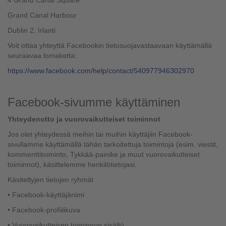
4 Grand Canal Square
Grand Canal Harbour
Dublin 2, Irlanti
Voit ottaa yhteyttä Facebookin tietosuojavastaavaan käyttämällä
seuraavaa lomaketta:
https://www.facebook.com/help/contact/540977946302970
Facebook-sivumme käyttäminen
Yhteydenotto ja vuorovaikutteiset toiminnot
Jos olet yhteydessä meihin tai muihin käyttäjiin Facebook-
sivullamme käyttämällä tähän tarkoitettuja toimintoja (esim. viestit,
kommenttitoiminto, Tykkää-painike ja muut vuorovaikutteiset
toiminnot), käsittelemme henkilötietojasi.
Käsiteltyjen tietojen ryhmät
• Facebook-käyttäjänimi
• Facebook-profiilikuva
• Vuorovaikutteisen toiminnon sisältö