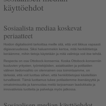
käyttöehdot
Sosiaalista mediaa koskevat
periaatteet
Hoidon digitalisointi tarkoittaa meille sitä, että voit liikkua vapaasti
digiavaruudessa. Siksi haluammekin kertoa, mitä henkilötietoja
keräämme, mihin tietoja käytetään ja mitä valintoja voit itse tehdä.
Respecta on osa Ottobock-konsernia. Koska Ottobock-konserniin
kuuluvien yritysten, työntekijöiden, asiakkaiden ja potilaiden
välinen tiedonvaihto on olennainen osa toimintaamme, on
tärkeää, että voit luottaa siihen, että henkilötietojasi käsitellään
turvallisesti. Tämä luottamus tukee potilaidemme itsenäisyyttä ja
omatoimisuutta ja kannustaa meitä tarjoamaan laadukkaita ja
innovatiivisia tuotteita ja palveluja myös jatkossa.
Sosiaalisen median käyttöehdot