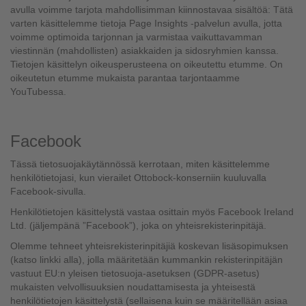
avulla voimme tarjota mahdollisimman kiinnostavaa sisältöä: Tätä
varten käsittelemme tietoja Page Insights -palvelun avulla, jotta
voimme optimoida tarjonnan ja varmistaa vaikuttavamman
viestinnän (mahdollisten) asiakkaiden ja sidosryhmien kanssa.
Tietojen käsittelyn oikeusperusteena on oikeutettu etumme. On
oikeutetun etumme mukaista parantaa tarjontaamme
YouTubessa.
Facebook
Tässä tietosuojakäytännössä kerrotaan, miten käsittelemme
henkilötietojasi, kun vierailet Ottobock-konserniin kuuluvalla
Facebook-sivulla.
Henkilötietojen käsittelystä vastaa osittain myös Facebook Ireland
Ltd. (jäljempänä ”Facebook”), joka on yhteisrekisterinpitäjä.
Olemme tehneet yhteisrekisterinpitäjiä koskevan lisäsopimuksen
(katso linkki alla), jolla määritetään kummankin rekisterinpitäjän
vastuut EU:n yleisen tietosuoja-asetuksen (GDPR-asetus)
mukaisten velvollisuuksien noudattamisesta ja yhteisestä
henkilötietojen käsittelystä (sellaisena kuin se määritellään asiaa