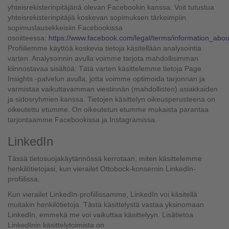
yhteisrekisterinpitäjänä olevan Facebookin kanssa. Voit tutustua
yhteisrekisterinpitäjiä koskevan sopimuksen tärkeimpiin
sopimuslausekkeisiin Facebookissa
osoitteessa:
https://www.facebook.com/legal/terms/information_abo
Profiiliemme käyttöä koskevia tietoja käsitellään analysointia
varten. Analysoinnin avulla voimme tarjota mahdollisimman
kiinnostavaa sisältöä: Tätä varten käsittelemme tietoja Page
Insights -palvelun avulla, jotta voimme optimoida tarjonnan ja
varmistaa vaikuttavamman viestinnän (mahdollisten) asiakkaiden
ja sidosryhmien kanssa. Tietojen käsittelyn oikeusperusteena on
oikeutettu etumme. On oikeutetun etumme mukaista parantaa
tarjontaamme Facebookissa ja Instagramissa.
LinkedIn
Tässä tietosuojakäytännössä kerrotaan, miten käsittelemme
henkilötietojasi, kun vierailet Ottobock-konsernin LinkedIn-
profiilissa.
Kun vierailet LinkedIn-profiilissamme, LinkedIn voi käsitellä
muitakin henkilötietoja. Tästä käsittelystä vastaa yksinomaan
LinkedIn, emmekä me voi vaikuttaa käsittelyyn. Lisätietoa
LinkedInin käsittelytoimista on