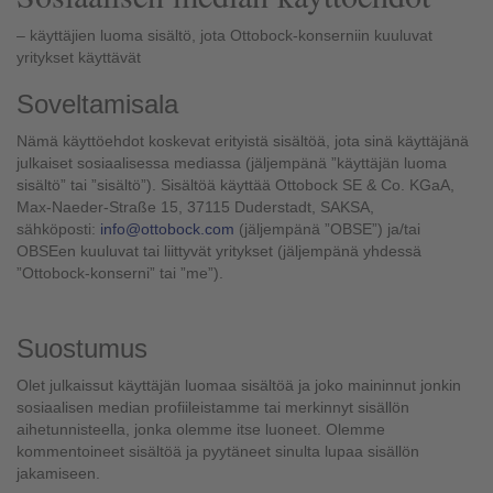
– käyttäjien luoma sisältö, jota Ottobock-konserniin kuuluvat
yritykset käyttävät
Soveltamisala
Nämä käyttöehdot koskevat erityistä sisältöä, jota sinä käyttäjänä
julkaiset sosiaalisessa mediassa (jäljempänä ”käyttäjän luoma
sisältö” tai ”sisältö”). Sisältöä käyttää Ottobock SE & Co. KGaA,
Max-Naeder-Straße 15, 37115 Duderstadt, SAKSA,
sähköposti:
info@ottobock.com
(jäljempänä ”OBSE”) ja/tai
OBSEen kuuluvat tai liittyvät yritykset (jäljempänä yhdessä
”Ottobock-konserni” tai ”me”).
Suostumus
Olet julkaissut käyttäjän luomaa sisältöä ja joko maininnut jonkin
sosiaalisen median profiileistamme tai merkinnyt sisällön
aihetunnisteella, jonka olemme itse luoneet. Olemme
kommentoineet sisältöä ja pyytäneet sinulta lupaa sisällön
jakamiseen.