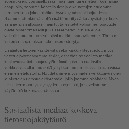
sopimuksen. Jos sisällössäsi mainitaan tai esitetään kolmansia
osapuolia, saamme käsitellä tietoja oikeutettujen etujemme
perusteella ja jakaa sisältöä hyväksymässäsi laajuudessa.
Saamme etenkin käsitellä sisältöön liittyviä terveystietoja, koska
sinä ja/tai sisällössäsi mainitut tai esitetyt kolmannet osapuolet
olette nimenomaisesti julkaisseet tiedot. Sinulla ei ole
velvollisuutta antaa sisältöjäsi meidän saatavillemme. Tämä on
kuitenkin sopimuksen tekemisen edellytys.
Lisätietoa tietojen käsittelystä sekä kaikki yhteystiedot, myös
tietosuojavastaavamme tiedot, esitetään sosiaalista mediaa
koskevassa tietosuojakäytännössä, joka on saatavilla
verkkosivustollamme sekä yrityksemme profiileissa ja kanavissa
eri internetalustoilla. Noudatamme myös niiden verkkosivustojen
ja alustojen tietosuojakäytäntöjä, joilla jaamme sisältöäsi. Myös
niissä kerrotaan yksityisyyden suojastasi, ja sovellamme
käytäntöjä kokonaisuudessaan.
Sosiaalista mediaa koskeva
tietosuojakäytäntö