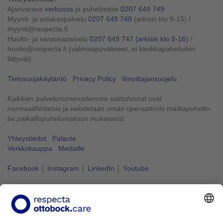
Ajanvaraus
verkossa
ja puhelimitse
0207 649 749
Myynti- ja asiakaspalvelu
0207 649 748
(arkisin klo 9-15)
/
myynti@respecta.fi
Huolto- ja varaosapalvelu
0207 649 747
(arkisin klo 8-16)
/
huolto@respecta.fi (valmisapuvälineet, ei klinikkapalveluihin
liittyvät)
Tietosuojakäytäntö
Privacy Policy
Ilmoittajansuojelu
Kaikkien palvelunumeroidemme soittohinnat ovat
normaalihintaisia ja veloitetaan oman operaattorin matkapuhelin-
tai paikallispuhelumaksun mukaisesti.
Yhteystiedot
Palaute
Verkkokauppa
Medialle
Facebook
│
Instagram
│
LinkedIn
│
Youtube
Vapaus liikkua kuuluu kaikille.
#VapausLiikkua