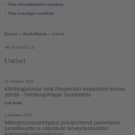
Tilaa ammattilaisten uutiskirje
Tilaa kuluttajan uutiskirje
Etusivu
»
Ajankohtaista
»
Uutiset
KUUNTELE
Uutiset
16. kesäkuu 2026
Klinikkapalvelut ovat Respectan osaamisen kovaa
ydintä - Toimitusjohtajan haastattelu
Lue lisää
1. kesäkuu 2026
Mikroprosessoriohjatut polviproteesit parantavat
turvallisuutta ja säästävät terveydenhuollon
kokonaiskustannuksissa