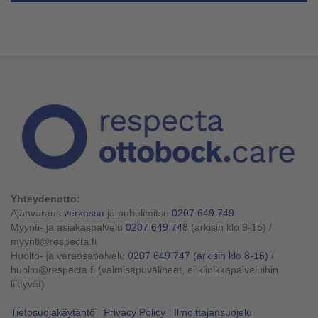
Yhteydenotto:
Ajanvaraus
verkossa
ja puhelimitse
0207 649 749
Myynti- ja asiakaspalvelu
0207 649 748
(arkisin klo 9-15)
/
myynti@respecta.fi
Huolto- ja varaosapalvelu
0207 649 747
(arkisin klo 8-16)
/
huolto@respecta.fi (valmisapuvälineet, ei klinikkapalveluihin
liittyvät)
Tietosuojakäytäntö
Privacy Policy
Ilmoittajansuojelu