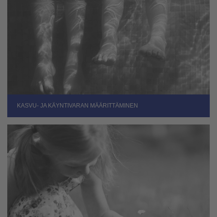
KASVU- JA KÄYNTIVARAN MÄÄRITTÄMINEN