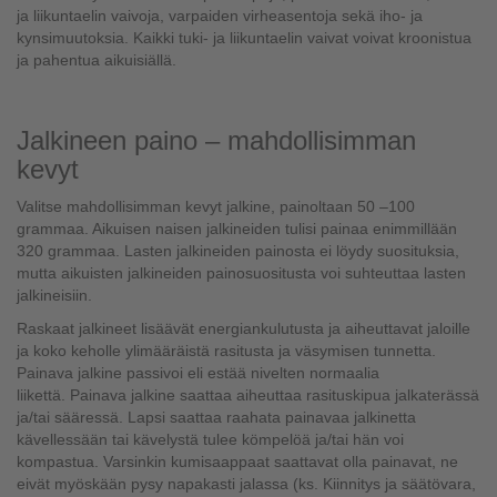
ja liikuntaelin vaivoja, varpaiden virheasentoja sekä iho- ja
kynsimuutoksia. Kaikki tuki- ja liikuntaelin vaivat voivat kroonistua
ja pahentua aikuisiällä.
Jalkineen paino – mahdollisimman
kevyt
Valitse mahdollisimman kevyt jalkine, painoltaan 50 –100
grammaa. Aikuisen naisen jalkineiden tulisi painaa enimmillään
320 grammaa. Lasten jalkineiden painosta ei löydy suosituksia,
mutta aikuisten jalkineiden painosuositusta voi suhteuttaa lasten
jalkineisiin.
Raskaat jalkineet lisäävät energiankulutusta ja aiheuttavat jaloille
ja koko keholle ylimääräistä rasitusta ja väsymisen tunnetta.
Painava jalkine passivoi eli estää nivelten normaalia
liikettä. Painava jalkine saattaa aiheuttaa rasituskipua jalkaterässä
ja/tai sääressä. Lapsi saattaa raahata painavaa jalkinetta
kävellessään tai kävelystä tulee kömpelöä ja/tai hän voi
kompastua. Varsinkin kumisaappaat saattavat olla painavat, ne
eivät myöskään pysy napakasti jalassa (ks. Kiinnitys ja säätövara,