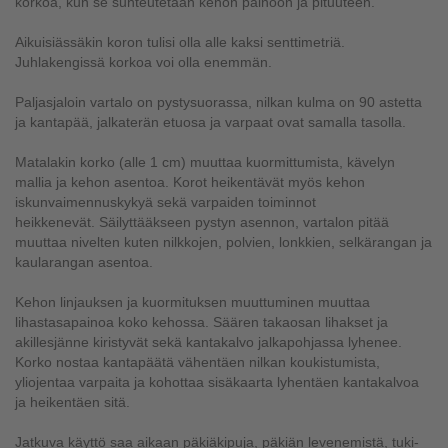
korkoa, kun se suhteutetaan kehon painoon ja pituuteen.
Aikuisiässäkin koron tulisi olla alle kaksi senttimetriä.
Juhlakengissä korkoa voi olla enemmän.
Paljasjaloin vartalo on pystysuorassa, nilkan kulma on 90 astetta
ja kantapää, jalkaterän etuosa ja varpaat ovat samalla tasolla.
Matalakin korko (alle 1 cm) muuttaa kuormittumista, kävelyn
mallia ja kehon asentoa. Korot heikentävät myös kehon
iskunvaimennuskykyä sekä varpaiden toiminnot
heikkenevät. Säilyttääkseen pystyn asennon, vartalon pitää
muuttaa nivelten kuten nilkkojen, polvien, lonkkien, selkärangan ja
kaularangan asentoa.
Kehon linjauksen ja kuormituksen muuttuminen muuttaa
lihastasapainoa koko kehossa. Säären takaosan lihakset ja
akillesjänne kiristyvät sekä kantakalvo jalkapohjassa lyhenee.
Korko nostaa kantapäätä vähentäen nilkan koukistumista,
yliojentaa varpaita ja kohottaa sisäkaarta lyhentäen kantakalvoa
ja heikentäen sitä.
Jatkuva käyttö saa aikaan päkiäkipuja, päkiän levenemistä, tuki-