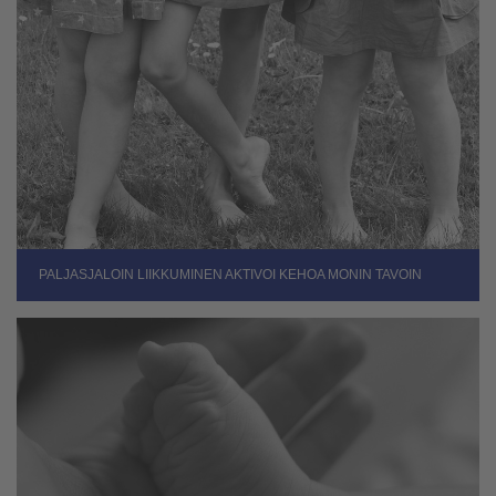
PALJASJALOIN LIIKKUMINEN AKTIVOI KEHOA MONIN TAVOIN