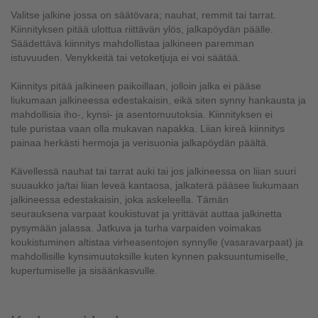
Valitse jalkine jossa on säätövara; nauhat, remmit tai tarrat.
Kiinnityksen pitää ulottua riittävän ylös, jalkapöydän päälle.
Säädettävä kiinnitys mahdollistaa jalkineen paremman
istuvuuden. Venykkeitä tai vetoketjuja ei voi säätää.
Kiinnitys pitää jalkineen paikoillaan, jolloin jalka ei pääse
liukumaan jalkineessa edestakaisin, eikä siten synny hankausta ja
mahdollisia iho-, kynsi- ja asentomuutoksia. Kiinnityksen ei
tule puristaa vaan olla mukavan napakka. Liian kireä kiinnitys
painaa herkästi hermoja ja verisuonia jalkapöydän päältä.
Kävellessä nauhat tai tarrat auki tai jos jalkineessa on liian suuri
suuaukko ja/tai liian leveä kantaosa, jalkaterä pääsee liukumaan
jalkineessa edestakaisin, joka askeleella. Tämän
seurauksena varpaat koukistuvat ja yrittävät auttaa jalkinetta
pysymään jalassa. Jatkuva ja turha varpaiden voimakas
koukistuminen altistaa virheasentojen synnylle (vasaravarpaat) ja
mahdollisille kynsimuutoksille kuten kynnen paksuuntumiselle,
kupertumiselle ja sisäänkasvulle.