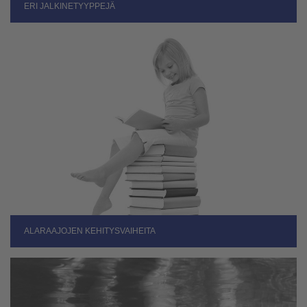
ERI JALKINETYYPPEJÄ
ALARAAJOJEN KEHITYSVAIHEITA