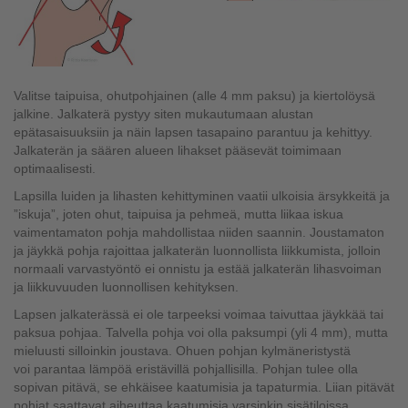
Valitse taipuisa, ohutpohjainen (alle 4 mm paksu) ja kiertolöysä
jalkine. Jalkaterä pystyy siten mukautumaan alustan
epätasaisuuksiin ja näin lapsen tasapaino parantuu ja kehittyy.
Jalkaterän ja säären alueen lihakset pääsevät toimimaan
optimaalisesti.
Lapsilla luiden ja lihasten kehittyminen vaatii ulkoisia ärsykkeitä ja
”iskuja”, joten ohut, taipuisa ja pehmeä, mutta liikaa iskua
vaimentamaton pohja mahdollistaa niiden saannin. Joustamaton
ja jäykkä pohja rajoittaa jalkaterän luonnollista liikkumista, jolloin
normaali varvastyöntö ei onnistu ja estää jalkaterän lihasvoiman
ja liikkuvuuden luonnollisen kehityksen.
Lapsen jalkaterässä ei ole tarpeeksi voimaa taivuttaa jäykkää tai
paksua pohjaa. Talvella pohja voi olla paksumpi (yli 4 mm), mutta
mieluusti silloinkin joustava. Ohuen pohjan kylmäneristystä
voi parantaa lämpöä eristävillä pohjallisilla. Pohjan tulee olla
sopivan pitävä, se ehkäisee kaatumisia ja tapaturmia. Liian pitävät
pohjat saattavat aiheuttaa kaatumisia varsinkin sisätiloissa.