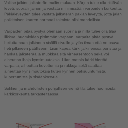
Valitse jalkine jalkaterän mallin mukaan. Kärjen tulee olla riittävän
leveä, suoralinjainen ja vastata minimissään varpaiden korkeutta.
Päkiäleveyden tulee vastata jalkaterän päkiän leveyttä, jotta jalan
poikittaisen kaaren normaali toiminta olisi mahdollista.
Varpaiden pitää pystyä olemaan suorina ja niillä tulee olla tilaa
liikkua, huomioiden pisimmän varpaan. Varpaita pitää pystyä
heiluttamaan jalkineen sisällä sivuille ja ylös ilman että ne osuvat
heti jalkineen päälliseen. Liian kapea kärki jalkineessa puristaa ja
hankaa jalkaterää ja muokkaa sitä virheasentoon sekä voi
aiheuttaa ihoja kynsimuutoksia. Liian matala kärki hiertää
varpaita, aiheuttaa kovettumia ja rakkoja sekä saattaa
aiheuttaa kynsimuutoksia kuten kynnen paksuuntumista,
kupertumista ja sisäänkasvua.
Sukkien ja mahdollisten pohjallisen viemä tila tulee huomioida
kärkikorkeutta tarkasteltaessa.