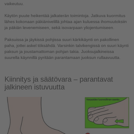
vaikeutuu.
Käytön puute heikentää jalkaterän toimintoja. Jatkuva kuormitus
lähes kokonaan päkiänivelillä johtaa ajan kuluessa ihomuutoksiin
ja päkiän levenemiseen, sekä isovarpaan yliojentumiseen.
Paksuissa ja jäykissä pohjissa suuri kärkikäynti on pakollinen
paha, jottei askel töksähdä. Varsinkin talvikengissä on suuri käynti
paksun ja joustamattoman pohjan takia. Juoksujalkineissa
suurella käynnillä pyritään parantamaan juoksun rullaavuutta.
Kiinnitys ja säätövara – parantavat
jalkineen istuvuutta