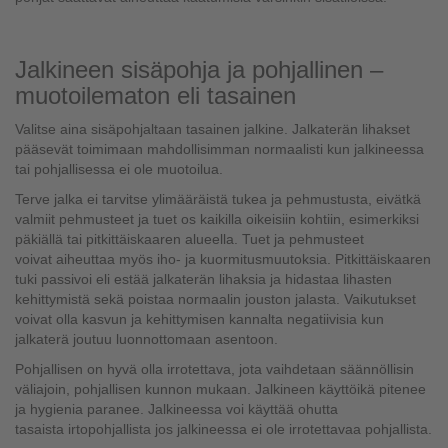
Jalkineen sisäpohja ja pohjallinen –
muotoilematon eli tasainen
Valitse aina sisäpohjaltaan tasainen jalkine. Jalkaterän lihakset
pääsevät toimimaan mahdollisimman normaalisti kun jalkineessa
tai pohjallisessa ei ole muotoilua.
Terve jalka ei tarvitse ylimääräistä tukea ja pehmustusta, eivätkä
valmiit pehmusteet ja tuet os kaikilla oikeisiin kohtiin, esimerkiksi
päkiällä tai pitkittäiskaaren alueella. Tuet ja pehmusteet
voivat aiheuttaa myös iho- ja kuormitusmuutoksia. Pitkittäiskaaren
tuki passivoi eli estää jalkaterän lihaksia ja hidastaa lihasten
kehittymistä sekä poistaa normaalin jouston jalasta. Vaikutukset
voivat olla kasvun ja kehittymisen kannalta negatiivisia kun
jalkaterä joutuu luonnottomaan asentoon.
Pohjallisen on hyvä olla irrotettava, jota vaihdetaan säännöllisin
väliajoin, pohjallisen kunnon mukaan. Jalkineen käyttöikä pitenee
ja hygienia paranee. Jalkineessa voi käyttää ohutta
tasaista irtopohjallista jos jalkineessa ei ole irrotettavaa pohjallista.