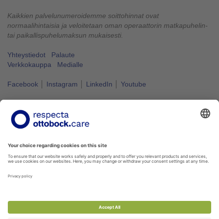
Kaikkien palvelunumeroidemme soittohinnat ovat
normaalihintaisia ja veloitetaan oman operaattorin matkapuhelin-
tai paikallispuhelumaksun mukaisesti.
Yhteystiedot
Palaute
Verkkokauppa
Medialle
Facebook
│
Instagram
│
LinkedIn
│
Youtube
Vapaus liikkua kuuluu kaikille.
#VapausLiikkua