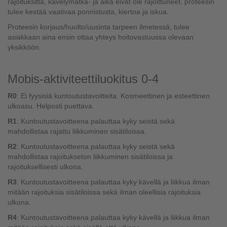
rajoituksitta, kävelymatka- ja aika eivät ole rajoittuneet, proteesin
tulee kestää vaativaa ponnistusta, kiertoa ja iskua.
Proteesin korjaus/huolto/uusinta tarpeen ilmetessä, tulee
asiakkaan aina ensin ottaa yhteys hoitovastuussa olevaan
yksikköön.
Mobis-aktiviteettiluokitus 0-4
R0
: Ei fyysisiä kuntoutustavoitteita. Kosmeettinen ja esteettinen
ulkoasu. Helposti puettava.
R1
: Kuntoutustavoitteena palauttaa kyky seistä sekä
mahdollistaa rajattu liikkuminen sisätiloissa.
R2
: Kuntoutustavoitteena palauttaa kyky seistä sekä
mahdollistaa rajoitukseton liikkuminen sisätiloissa ja
rajoituksellisesti ulkona.
R3
: Kuntoutustavoitteena palauttaa kyky kävellä ja liikkua ilman
mitään rajoituksia sisätiloissa sekä ilman oleellisia rajoituksia
ulkona.
R4
: Kuntoutustavoitteena palauttaa kyky kävellä ja liikkua ilman