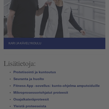
KARI JA KÄVELYKOULU
Lisätietoja:
Protetisointi ja kuntoutus
Seuranta ja huolto
Fitness App -sovellus: kunto-ohjelma amputoiduille
Mikroprosessoriohjatut proteesit
Osajalkateräproteesit
Yleistä proteeseista