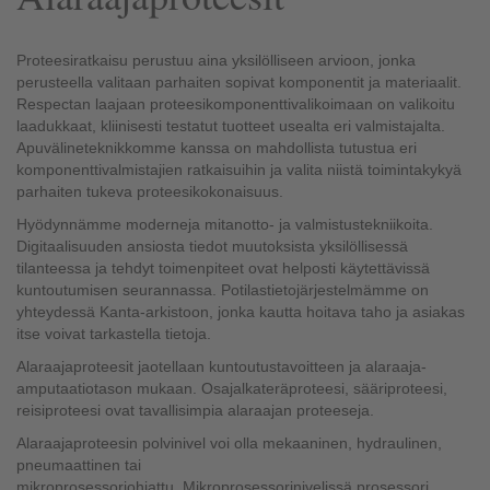
Proteesiratkaisu perustuu aina yksilölliseen arvioon, jonka
perusteella valitaan parhaiten sopivat komponentit ja materiaalit.
Respectan laajaan proteesikomponenttivalikoimaan on valikoitu
laadukkaat, kliinisesti testatut tuotteet usealta eri valmistajalta.
Apuvälineteknikkomme kanssa on mahdollista tutustua eri
komponenttivalmistajien ratkaisuihin ja valita niistä toimintakykyä
parhaiten tukeva proteesikokonaisuus.
Hyödynnämme moderneja mitanotto- ja valmistustekniikoita.
Digitaalisuuden ansiosta tiedot muutoksista yksilöllisessä
tilanteessa ja tehdyt toimenpiteet ovat helposti käytettävissä
kuntoutumisen seurannassa. Potilastietojärjestelmämme on
yhteydessä Kanta-arkistoon, jonka kautta hoitava taho ja asiakas
itse voivat tarkastella tietoja.
Alaraajaproteesit jaotellaan kuntoutustavoitteen ja alaraaja-
amputaatiotason mukaan. Osajalkateräproteesi, sääriproteesi,
reisiproteesi ovat tavallisimpia alaraajan proteeseja.
Alaraajaproteesin polvinivel voi olla mekaaninen, hydraulinen,
pneumaattinen tai
mikroprosessoriohjattu. Mikroprosessorinivelissä prosessori