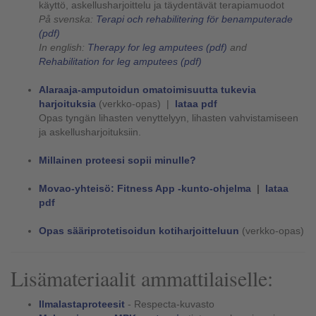
käyttö, askellusharjoittelu ja täydentävät terapiamuodot
På svenska:
Terapi och rehabilitering för benamputerade
(pdf)
In english:
Therapy for leg amputees (pdf)
and
Rehabilitation for leg amputees (pdf)
Alaraaja-amputoidun omatoimisuutta tukevia
harjoituksia
(verkko-opas) |
lataa pdf
Opas tyngän lihasten venyttelyyn, lihasten vahvistamiseen
ja askellusharjoituksiin.
Millainen proteesi sopii minulle?
Movao-yhteisö: Fitness App -kunto-ohjelma
|
lataa
pdf
Opas sääriprotetisoidun kotiharjoitteluun
(verkko-opas)
Lisämateriaalit ammattilaiselle:
Ilmalastaproteesit
- Respecta-kuvasto