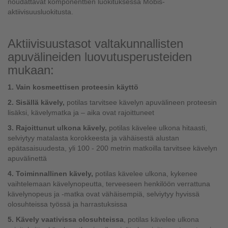
noudattavat komponenttien luokituksessa Mobis-
aktiivisuusluokitusta.
Aktiivisuustasot valtakunnallisten
apuvälineiden luovutusperusteiden
mukaan:
1. Vain kosmeettisen proteesin käyttö
2. Sisällä kävely,
potilas tarvitsee kävelyn apuvälineen proteesin
lisäksi, kävelymatka ja – aika ovat rajoittuneet
3. Rajoittunut ulkona kävely,
potilas kävelee ulkona hitaasti,
selviytyy matalasta korokkeesta ja vähäisestä alustan
epätasaisuudesta, yli 100 - 200 metrin matkoilla tarvitsee kävelyn
apuvälinettä
4. Toiminnallinen kävely,
potilas kävelee ulkona, kykenee
vaihtelemaan kävelynopeutta, terveeseen henkilöön verrattuna
kävelynopeus ja -matka ovat vähäisempiä, selviytyy hyvissä
olosuhteissa työssä ja harrastuksissa
5. Kävely vaativissa olosuhteissa
, potilas kävelee ulkona