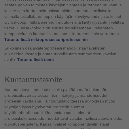
säätää polven toimintaa käyttäjän tilanteen ja tarpeen mukaan ja
laskee sata kertaa sekunnissa mihin suuntaan ja millaisella
voimalla askelletaan, oppien käyttäjän kävelyvauhdin ja askeleet.
Gyroskooppi mittaa asennon muutoksia ja kiihtyvyysanturi välittää
tietoa. Uusi teknologia on entistä turvallisempaa, vähentäen
kompastelua ja kaatumisia mekaanisiin proteeseihin verrattuna.
Tutustu lisää mikroprosessoriproteeseihin
Silikoninen osajalkateräproteesi mahdollistaa tavallisten
jalkineiden käytön ja antaa turvallisuutta symmetrisen kävelyn
avulla.
Tutustu lisää tästä
Kuntoutustavoite
Kuntoutustavoitteen laatimisella pyritään määrittelemään
protetisoitavan asiakkaan toimintakyky ja mahdollisuudet
proteesin käyttäjänä. Kuntoutustavoitteessa arvioidaan myös
käyttäjän kyvyt hyödyntää proteesin suomat
käyttömahdollisuudet. Respectan suosittelemat
proteesikokonaisuudet noudattavat valtakunnallisia apuvälineiden
luovutusperusteita. Kansainväliset komponenttivalmistajat