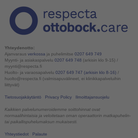
Yhteydenotto:
Ajanvaraus
verkossa
ja puhelimitse
0207 649 749
Myynti- ja asiakaspalvelu
0207 649 748
(arkisin klo 9-15)
/
myynti@respecta.fi
Huolto- ja varaosapalvelu
0207 649 747
(arkisin klo 8-16)
/
huolto@respecta.fi (valmisapuvälineet, ei klinikkapalveluihin
liittyvät)
Tietosuojakäytäntö
Privacy Policy
Ilmoittajansuojelu
Kaikkien palvelunumeroidemme soittohinnat ovat
normaalihintaisia ja veloitetaan oman operaattorin matkapuhelin-
tai paikallispuhelumaksun mukaisesti.
Yhteystiedot
Palaute