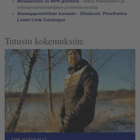
Mekaaninen vs MPK-proteesi
- tietoa mekaanisen ja
mikroprosessoriohjatun proteesin eroista
Alaraajaprotetiikan kuvasto -
Ottobock
: Prosthetics
Lower Limb Catalogue
Tutustu kokemuksiin:
SAMI JA GENIUM X3