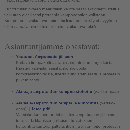
mitään rajoituksia sekä sisällä että ulkona.
Kuntoutustavoitteen määrittelyn kautta saatu aktiviteettiluokitus
vaikuttaa oleellisesti proteesin komponenttien valintaan.
Komponentit vaikuttavat toiminnallisuuteen ja käytettävyyteen
ollen samalla hinnoitteluun eniten vaikuttava tekijä.
Asiantuntijamme opastavat:
Youtube: Amputaatio jälkeen
Kattava tietopaketti alaraaja-amputoidun harjoitteista,
lihasten vahvistamisesta, ihonhoidosta,
kompressiohoidosta, linerin puhdistamisesta ja proteesin
pukemisesta.
Alaraaja-amputoidun kompressiohoito
(verkko-opas)
Alaraaja-amputoidun terapia ja kuntoutus
(verkko-
opas) |
lataa pdf
Valmistautuminen protetisointiin: amputaation jälkeinen
terapia, leikkauksen jälkeisen turvotuksen
hoito, lihaskuntoharjoittelu, ihon- ja arvenhoito, proteesin