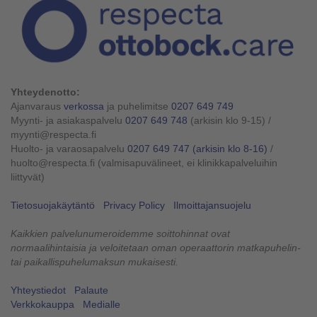
Yhteydenotto:
Ajanvaraus
verkossa
ja puhelimitse
0207 649 749
Myynti- ja asiakaspalvelu
0207 649 748
(arkisin klo 9-15)
/
myynti@respecta.fi
Huolto- ja varaosapalvelu
0207 649 747
(arkisin klo 8-16)
/
huolto@respecta.fi (valmisapuvälineet, ei klinikkapalveluihin
liittyvät)
Tietosuojakäytäntö
Privacy Policy
Ilmoittajansuojelu
Kaikkien palvelunumeroidemme soittohinnat ovat
normaalihintaisia ja veloitetaan oman operaattorin matkapuhelin-
tai paikallispuhelumaksun mukaisesti.
Yhteystiedot
Palaute
Verkkokauppa
Medialle