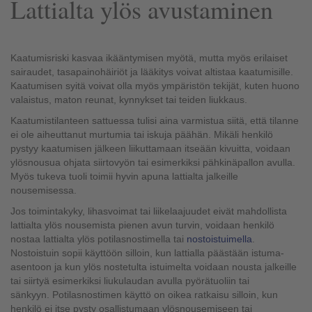
Lattialta ylös avustaminen
Kaatumisriski kasvaa ikääntymisen myötä, mutta myös erilaiset
sairaudet,
tasapainohäiriöt ja lääkitys voivat altistaa kaatumisille.
Kaatumisen syitä voivat olla myös ympäristön tekijät, kuten huono
valaistus, maton reunat, kynnykset
tai teiden liukkaus.
Kaatumistilanteen sattuessa tulisi aina varmistua siitä, että
tilanne
ei ole aiheuttanut murtumia tai iskuja päähän.
Mikäli henkilö
pystyy kaatumisen jälkeen liikuttamaan itseään kivuitta, voidaan
ylösnousua ohjata siirtovyön tai esimerkiksi pähkinäpallon avulla.
Myös tukeva tuoli toimii hyvin apuna lattialta jalkeille
nousemisessa.
Jos toimintakyky, lihasvoimat tai liikelaajuudet eivät mahdollista
lattialta ylös nousemista pienen avun turvin,
voidaan henkilö
nostaa lattialta ylös potilasnostimella tai
nostoistuimella
.
Nostoistuin sopii käyttöön silloin, kun
lattialla päästään istuma-
asentoon ja kun ylös nostetulta istuimelta voidaan nousta jalkeille
tai siirtyä esimerkiksi liukulaudan avulla pyörätuoliin tai
sänkyyn.
Potilasnostimen käyttö on oikea ratkaisu silloin, kun
henkilö ei itse pysty osallistumaan
ylösnousemiseen tai