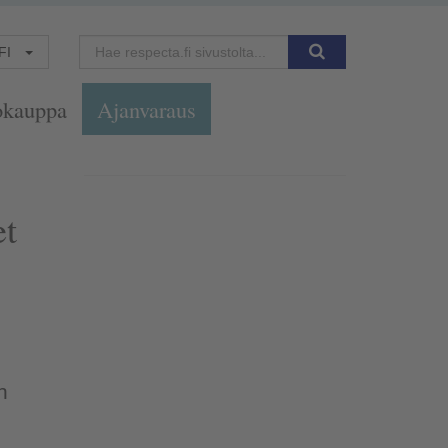
FI
okauppa
Ajanvaraus
et
n