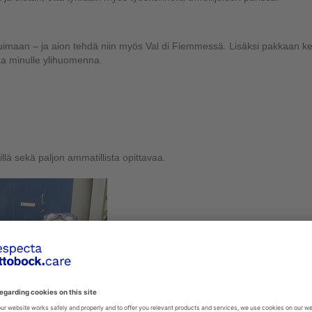
ä uimaan – ja aion tehdä niin myös Val di Fiemmessä. Lisäksi pakkaan k
aa minulle ylihuomenna.
lä sekä paljon ammatillista opittavaa.