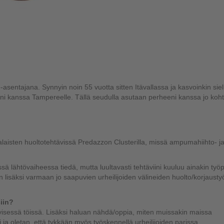
sentajana. Synnyin noin 55 vuotta sitten Itävallassa ja kasvoinkin siel
 kanssa Tampereelle. Tällä seudulla asutaan perheeni kanssa jo koh
laisten huoltotehtävissä Predazzon Clusterilla, missä ampumahiihto- j
ssä lähtövaiheessa tiedä, mutta luultavasti tehtäviini kuuluu ainakin työ
n lisäksi varmaan jo saapuvien urheilijoiden välineiden huolto/korjaustyö
iin?
yisessä töissä. Lisäksi haluan nähdä/oppia, miten muissakin maissa
i ja oletan, että tykkään myös työskennellä urheilijoiden parissa.