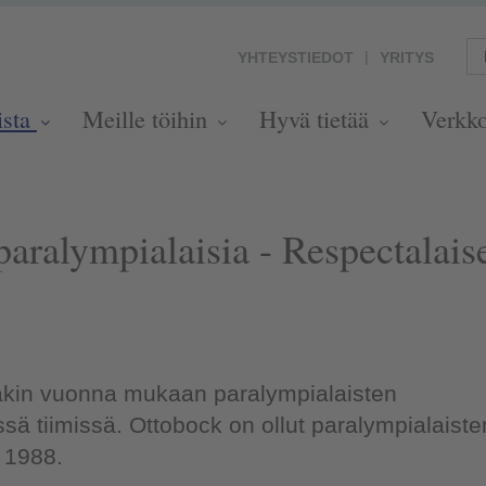
YHTEYSTIEDOT
YRITYS
ista
Meille töihin
Hyvä tietää
Verkk
aralympialaisia - Respectalais
äkin vuonna mukaan paralympialaisten
sä tiimissä. Ottobock on ollut paralympialaiste
 1988.