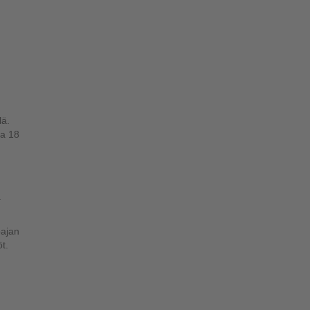
lä.
ta 18
a
pajan
t.