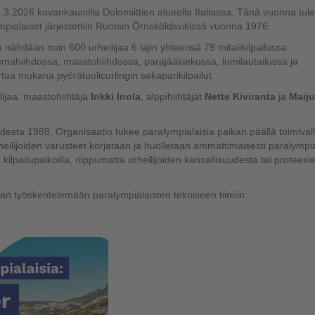
5.3.2026 kuvankauniilla Dolomiittien alueella Italiassa. Tänä vuonna tul
mpialaiset järjestettiin Ruotsin Örnsköldsvikissä vuonna 1976.
nähdään noin 600 urheilijaa 6 lajin yhteensä 79 mitalikilpailussa.
pumahiihdossa, maastohiihdossa, parajääkiekossa, lumilautailussa ja
taa mukana pyörätuolicurlingin sekaparikilpailut.
ijaa: maastohiihtäjä
Inkki Inola
, alppihiihtäjät
Nette Kiviranta
ja
Maiju
desta 1988. Organisaatio tukee paralympialaisia paikan päällä toimival
urheilijoiden varusteet korjataan ja huolletaan ammattimaisesti paralymp
 kilpailupaikoilla, riippumatta urheilijoiden kansallisuudesta tai proteesi
aan työskentelemään paralympialaisten tekniseen tiimiin: