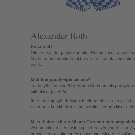
Alexander Roth
Kuka olet?
Olen Alexander ja työskentelen Respectassa apuväline-a
Myöhemmin muutin tuontitavarana suomalaisen vaimoni
vuotta.
Mitä teet paralympialaisissa?
Tulen työskentelemään Milano Cortinan talviparalympia
hiihtokisat pidetään.
Ihan tarkkoja työtehtäviäni huoltotehtävissä en vielä tä
rakennus, kun lähden sinne jo reilusti ennen kisoja. Se
Miksi halusit töihin Milano Cortinan paralympialais
Osaan saksaa ja halusin jo pitkään hyödyntää sitä nyk
apuvälinetyöt hoituvat. Asiakastyöstä tykkään erityisest