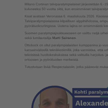
Milano Cortinan talviparalympialaiset järjestetään 6.-1
kuluneeksi 50 vuotta siitä, kun ensimmäiset talviparaly
Kisat avataan Veronassa 6. maaliskuuta 2026. Kisoissa 
Talviparalympialaisissa kilpaillaan alppihiihdossa, am
pyörätuolicurlingissa. Uutena lajina on ensimmäistä ker
Suomen paralympiajoukkueeseen on valittu neljä urheil
sekä lumilautailija
Matti Sairanen
.
Ottobock on ollut paralympialaisten kumppanina jo vuo
kansainvälisellä teknikkotiimillä, joka varmistaa, että 
teknisissä huoltokeskuksissa sekä valituilla harjoitus- ja
ortoosien ja pyörätuolien merkeistä.
Tutustutaan lisää Respectalaisiin, jotka pääsevät muk