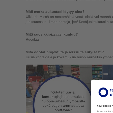
Mitä matkalaukustasi löytyy aina?
Uikkarit. Missä on nestemäistä vettä, siellä voi menn
juoksutossut - ilman nastoja, jee! Kesäjuoksukausi alk
Mitä suosikkipizzaasi kuuluu?
Rucolaa
Mitä odotat projektilta ja reissulta erityisesti?
Uusia kontakteja ja kokemuksia huippu-urheilun ympäril