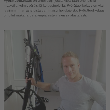
Pyörätuolikelaus
on urheilulaji, jossa kilpaillaan eripituisilla
matkoilla kolmipyöräisillä kelaustuoleilla. Pyörätuolikelaus on yksi
laajimmin harrastetuista vammaisurheilulajeista. Pyörätuolikelaus
on ollut mukana paralympialaisten lajeissa alusta asti.