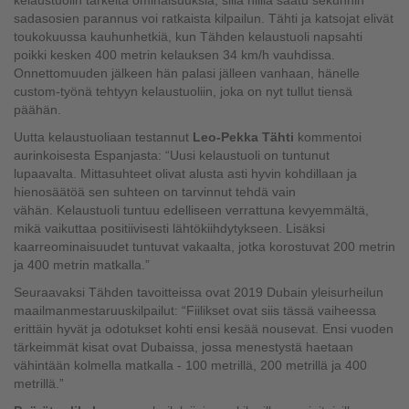
kelaustuolin tärkeitä ominaisuuksia, sillä niillä saatu sekunnin
sadasosien parannus voi ratkaista kilpailun. Tähti ja katsojat elivät
toukokuussa kauhunhetkiä, kun Tähden kelaustuoli napsahti
poikki kesken 400 metrin kelauksen 34 km/h vauhdissa.
Onnettomuuden jälkeen hän palasi jälleen vanhaan, hänelle
custom-työnä tehtyyn kelaustuoliin, joka on nyt tullut tiensä
päähän.
Uutta kelaustuoliaan testannut
Leo-Pekka Tähti
kommentoi
aurinkoisesta Espanjasta: “Uusi kelaustuoli on tuntunut
lupaavalta. Mittasuhteet olivat alusta asti hyvin kohdillaan ja
hienosäätöä sen suhteen on tarvinnut tehdä vain
vähän. Kelaustuoli tuntuu edelliseen verrattuna kevyemmältä,
mikä vaikuttaa positiivisesti lähtökiihdytykseen. Lisäksi
kaarreominaisuudet tuntuvat vakaalta, jotka korostuvat 200 metrin
ja 400 metrin matkalla.”
Seuraavaksi Tähden tavoitteissa ovat 2019 Dubain yleisurheilun
maailmanmestaruuskilpailut: “Fiilikset ovat siis tässä vaiheessa
erittäin hyvät ja odotukset kohti ensi kesää nousevat. Ensi vuoden
tärkeimmät kisat ovat Dubaissa, jossa menestystä haetaan
vähintään kolmella matkalla - 100 metrillä, 200 metrillä ja 400
metrillä.”