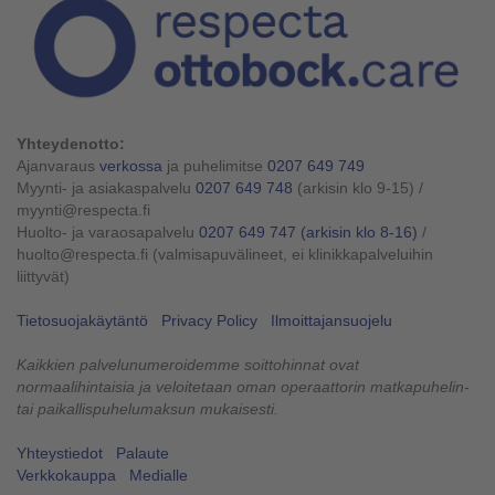
Yhteydenotto:
Ajanvaraus
verkossa
ja puhelimitse
0207 649 749
Myynti- ja asiakaspalvelu
0207 649 748
(arkisin klo 9-15)
/
myynti@respecta.fi
Huolto- ja varaosapalvelu
0207 649 747
(arkisin klo 8-16)
/
huolto@respecta.fi (valmisapuvälineet, ei klinikkapalveluihin
liittyvät)
Tietosuojakäytäntö
Privacy Policy
Ilmoittajansuojelu
Kaikkien palvelunumeroidemme soittohinnat ovat
normaalihintaisia ja veloitetaan oman operaattorin matkapuhelin-
tai paikallispuhelumaksun mukaisesti.
Yhteystiedot
Palaute
Verkkokauppa
Medialle