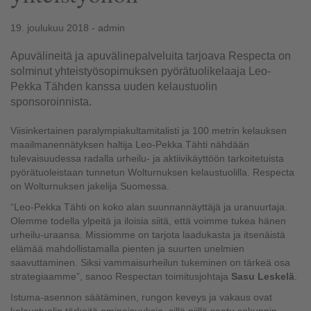
19. joulukuu 2018 - admin
Apuvälineitä ja apuvälinepalveluita tarjoava Respecta on
solminut yhteistyösopimuksen pyörätuolikelaaja Leo-
Pekka Tähden kanssa uuden kelaustuolin
sponsoroinnista.
Viisinkertainen paralympiakultamitalisti ja 100 metrin kelauksen
maailmanennätyksen haltija Leo-Pekka Tähti nähdään
tulevaisuudessa radalla urheilu- ja aktiivikäyttöön tarkoitetuista
pyörätuoleistaan tunnetun Wolturnuksen kelaustuolilla. Respecta
on Wolturnuksen jakelija Suomessa.
“Leo-Pekka Tähti on koko alan suunnannäyttäjä ja uranuurtaja.
Olemme todella ylpeitä ja iloisia siitä, että voimme tukea hänen
urheilu-uraansa. Missiomme on tarjota laadukasta ja itsenäistä
elämää mahdollistamalla pienten ja suurten unelmien
saavuttaminen. Siksi vammaisurheilun tukeminen on tärkeä osa
strategiaamme”, sanoo Respectan toimitusjohtaja
Sasu Leskelä
.
Istuma-asennon säätäminen, rungon keveys ja vakaus ovat