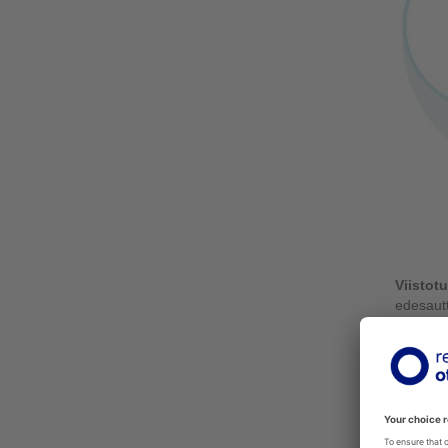
Viistotu
edesautt