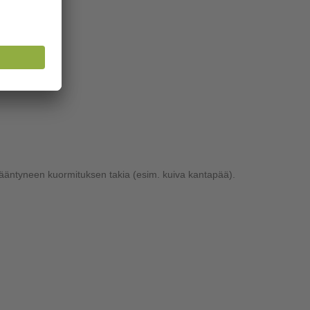
isääntyneen kuormituksen takia (esim. kuiva kantapää).