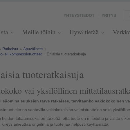
YHTEYSTIEDOT
YRITYS
ista
Meille töihin
Hyvä tietää
Verkk
»
Ratkaisut
»
Apuvälineet
»
o- eli kompressiotuotteet
»
Erilaisia tuoteratkaisuja
laisia tuoteratkaisuja
okoko vai yksilöllinen mittatilausratk
a lisäominaisuuksien tarve ratkaisee, tarvitaanko vakiokokoinen vai
iotuotteita on saatavilla vakiokokoisina valmistuotteina sekä yksilöllis
 hoidon takaamiseksi on tärkeää, että tuote on mitoitettu ja valittu oike
en kireys aiheuttaa ongelmia ja tuote jää helposti käyttämättä.