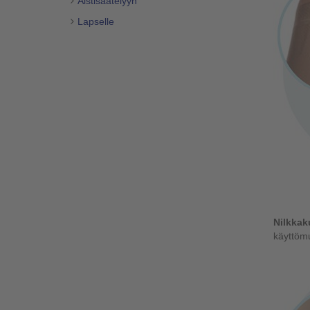
Aistisäätelyyn
Lapselle
Nilkkak
käyttömu