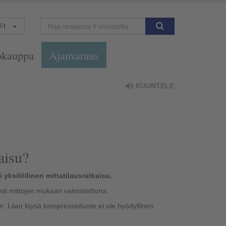
FI
okauppa
Ajanvaraus
KUUNTELE
aisu?
 yksilöllinen mittatilausratkaisu.
esti mittojen mukaan valmistettuna.
in. Liian löysä kompressiotuote ei ole hyödyllinen.