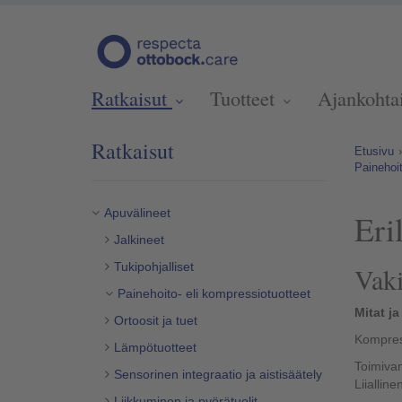
Ratkaisut
Tuotteet
Ajankohta
Ratkaisut
Etusivu
Painehoit
Apuvälineet
Eri
Jalkineet
Tukipohjalliset
Vaki
Painehoito- eli kompressiotuotteet
Mitat j
Ortoosit ja tuet
Kompress
Lämpötuotteet
Toimivan
Sensorinen integraatio ja aistisäätely
Liiallin
Liikkuminen ja pyörätuolit