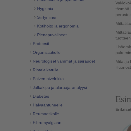
Vakiokok
Hygienia
täsmää k
perustee
Siirtyminen
Mittatil
Kotihoito ja ergonomia
Mittatil
Pienapuvälineet
tuotteen
Proteesit
Lisäomin
Organisaatiolle
pukemine
Neurologiset vammat ja sairaudet
Mitat ja
Huonosti
Rintaleikatulle
Polven nivelrikko
Jalkakipu ja alaraaja-analyysi
Esim
Diabetes
Halvaantuneelle
Erilaise
Reumaatikolle
Fibromyalgiaan