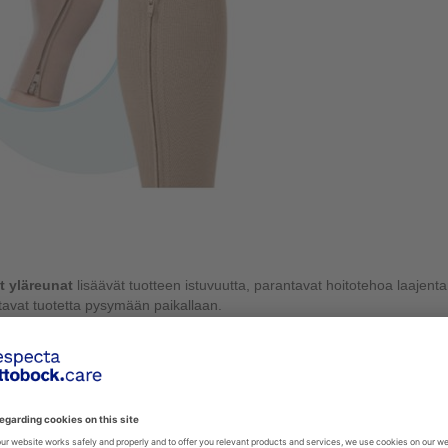
t yläreunat
lisäävät tuotteen istuvuutta, parantavat hoitotehoa laajent
avat tuotetta pysymään paikallaan.