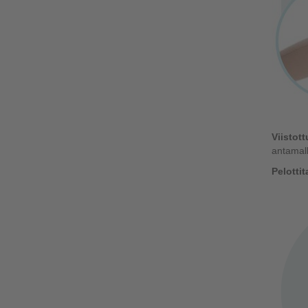
Viistott
antamalla
Pelotti