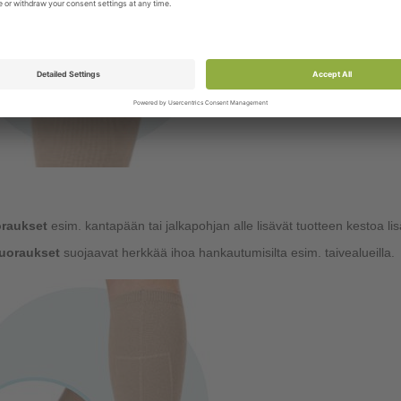
oraukset
esim. kantapään tai jalkapohjan alle lisävät tuotteen kestoa l
uoraukset
suojaavat herkkää ihoa hankautumisilta esim. taivealueilla.