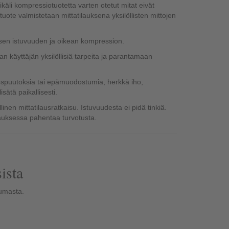
äli kompressiotuotetta varten otetut mitat eivät
uote valmistetaan mittatilauksena yksilöllisten mittojen
lisen istuvuuden ja oikean kompression.
an käyttäjän yksilöllisiä tarpeita ja parantamaan
dospuutoksia tai epämuodostumia, herkkä iho,
sätä paikallisesti.
inen mittatilausratkaisu. Istuvuudesta ei pidä tinkiä.
auksessa pahentaa turvotusta.
ista
lumasta.