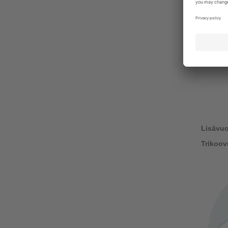
Lisävu
Trikoov