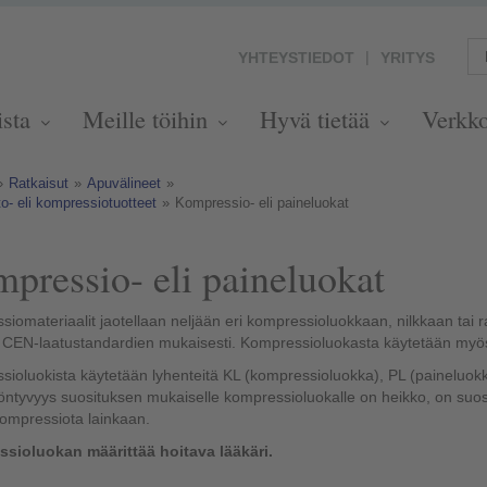
YHTEYSTIEDOT
YRITYS
ista
Meille töihin
Hyvä tietää
Verkk
»
Ratkaisut
»
Apuvälineet
»
o- eli kompressiotuotteet
»
Kompressio- eli paineluokat
pressio- eli paineluokat
iomateriaalit jaotellaan neljään eri kompressioluokkaan, nilkkaan ta
 CEN-laatustandardien mukaisesti. Kompressioluokasta käytetään myös 
ioluokista käytetään lyhenteitä KL (kompressioluokka), PL (paineluokk
ntyvyys suosituksen mukaiselle kompressioluokalle on heikko, on suo
kompressiota lainkaan.
sioluokan määrittää hoitava lääkäri.