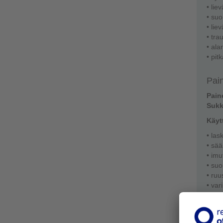
• lie
• suo
• lie
• tra
• ala
• pit
Pain
Pain
Sukk
Käyt
• las
• sää
• imu
• suo
• ruu
• var
Pain