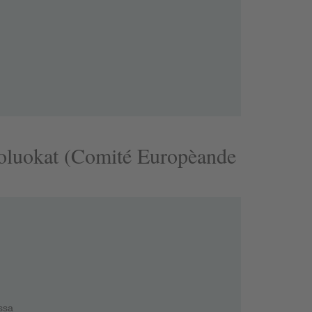
oluokat (Comité Europèande
ssa