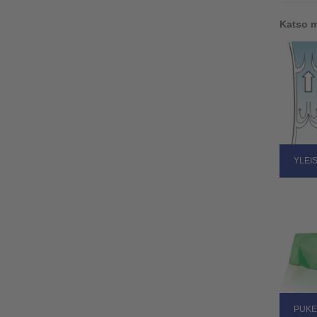
Katso 
YLEI
PUKE