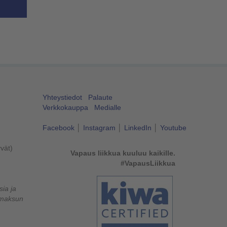
Yhteystiedot
Palaute
Verkkokauppa
Medialle
Facebook
│
Instagram
│
LinkedIn
│
Youtube
yvät)
Vapaus liikkua kuuluu kaikille.
#VapausLiikkua
ia ja
lumaksun