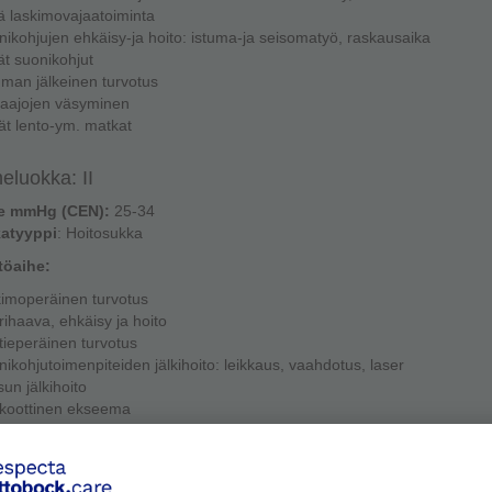
vä laskimovajaatoiminta
nikohjujen ehkäisy-ja hoito: istuma-ja seisomatyö, raskausaika
vät suonikohjut
uman jälkeinen turvotus
raajojen väsyminen
kät lento-ym. matkat
eluokka: II
e mmHg (CEN):
25-34
atyyppi
: Hoitosukka
töaihe:
kimoperäinen turvotus
rihaava, ehkäisy ja hoito
tieperäinen turvotus
nikohjutoimenpiteiden jälkihoito: leikkaus, vaahdotus, laser
sun jälkihoito
ikoottinen ekseema
eluokka: III