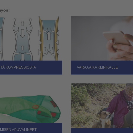
myös:
STÄ KOMPRESSIOSTA
VARAA AIKA KLINIKALLE
MISEN APUVÄLINEET