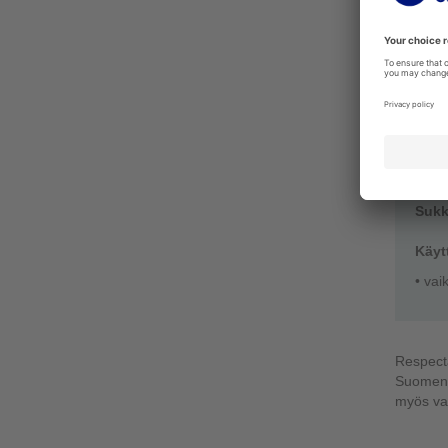
Pain
Sukk
Käyt
• vai
• sää
Pain
Pain
Sukk
Käyt
• vai
Respecta
Suomen. 
myös va