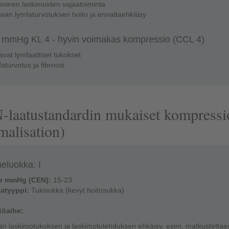
oninen laskimoiden vajaatoiminta
kean lymfaturvotuksen hoito ja ennaltaehkäisy
 mmHg KL 4 - hyvin voimakas kompressio (CCL 4)
avat lymfaattiset tukokset
faturvotus ja fibroosi
laatustandardin mukaiset kompressi
malisation)
eluokka: I
e mmHg (CEN):
15-23
atyyppi:
Tukisukka (kevyt hoitosukka)
töaihe:
än laskimotukoksen ja laskimotulehduksen ehkäisy, esim. matkustettae