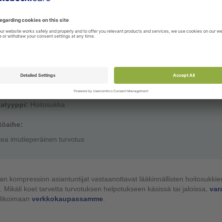
e mmHg (CEN):
35-49
atyyppi:
Hoitosukka
töaihe:
kea laskimoperäinen turvotus
rihaava
eluokka: IV
e mmHg (CEN):
yli 50
atyyppi:
Hoitosukka
töaihe:
kea imutieperäinen turvotus
n kompression asiantuntijat vastaanottavat lääkinnällisten hoitosukkien
Mikäli koet tarvetta turvotuksen helpotukseen käsissä tai jaloissa,
var
likoimaan
verkkokaupassamme
.