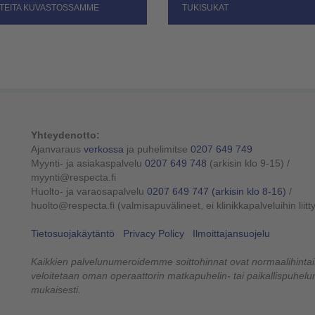
TEITA KUVASTOSSAMME
TUKISUKAT
Yhteydenotto:
Ajanvaraus
verkossa
ja puhelimitse
0207 649 749
Myynti- ja asiakaspalvelu
0207 649 748
(arkisin klo 9-15)
/
myynti@respecta.fi
Huolto- ja varaosapalvelu
0207 649 747
(arkisin klo 8-16)
/
huolto@respecta.fi (valmisapuvälineet, ei klinikkapalveluihin liitt
Tietosuojakäytäntö
Privacy Policy
Ilmoittajansuojelu
Kaikkien palvelunumeroidemme soittohinnat ovat normaalihintais
veloitetaan oman operaattorin matkapuhelin- tai paikallispuhe
mukaisesti.