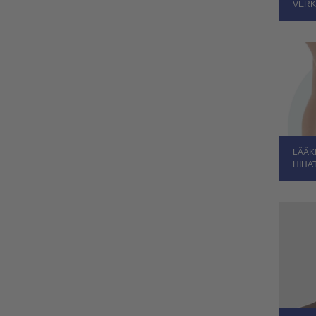
VERK
LÄÄK
HIHA