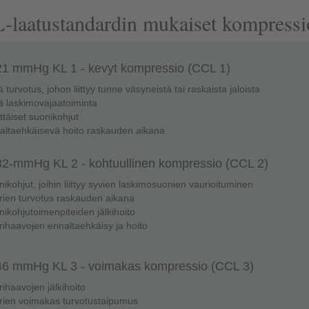
laatustandardin mukaiset kompressi
21 mmHg KL 1 - kevyt kompressio (CCL 1)
vä turvotus, johon liittyy tunne väsyneistä tai raskaista jaloista
vä laskimovajaatoiminta
ittäiset suonikohjut
altaehkäisevä hoito raskauden aikana
32-mmHg KL 2 - kohtuullinen kompressio (CCL 2)
nikohjut, joihin liittyy syvien laskimosuonien vaurioituminen
rien turvotus raskauden aikana
nikohjutoimenpiteiden jälkihoito
rihaavojen ennaltaehkäisy ja hoito
46 mmHg KL 3 - voimakas kompressio (CCL 3)
rihaavojen jälkihoito
rien voimakas turvotustaipumus