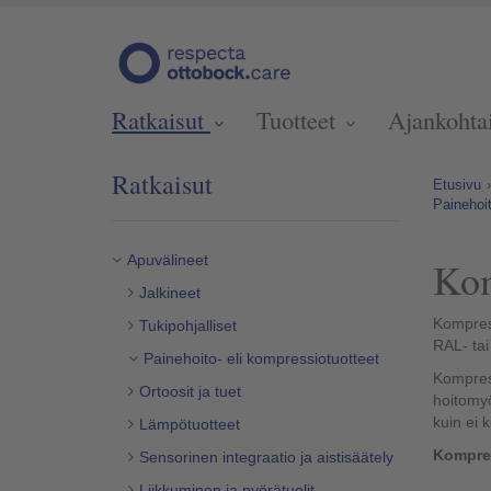
Ratkaisut
Tuotteet
Ajankohta
Ratkaisut
Etusivu
Painehoit
Apuvälineet
Kom
Jalkineet
Kompress
Tukipohjalliset
RAL- tai
Painehoito- eli kompressiotuotteet
Kompress
Ortoosit ja tuet
hoitomyö
kuin ei 
Lämpötuotteet
Kompres
Sensorinen integraatio ja aistisäätely
Liikkuminen ja pyörätuolit