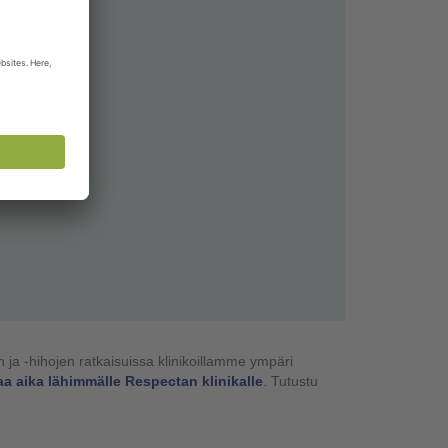
 ja -hihojen ratkaisuissa klinikoillamme ympäri
aa aika lähimmälle Respectan klinikalle
. Tutustu