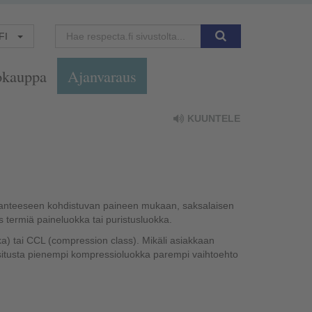
FI
okauppa
Ajanvaraus
KUUNTELE
i ranteeseen kohdistuvan paineen mukaan, saksalaisen
termiä paineluokka tai puristusluokka.
a) tai CCL (compression class). Mikäli asiakkaan
situsta pienempi kompressioluokka parempi vaihtoehto