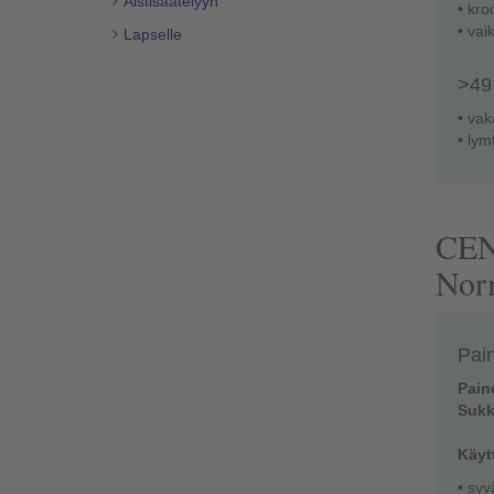
Aistisäätelyyn
• kro
• vai
Lapselle
>49
• vak
• lym
CEN-
Nor
Pain
Pain
Sukk
Käyt
• syv