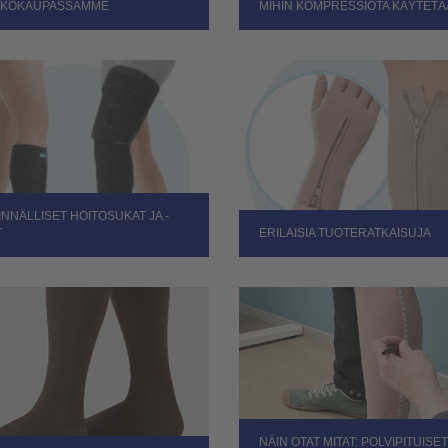
KOKAUPASSAMME
MIHIN KOMPRESSIOTA KÄYTET
INNÄLLISET HOITOSUKAT JA -
T
ERILAISIA TUOTERATKAISUJA
NÄIN OTAT MITAT: POLVIPITUISET