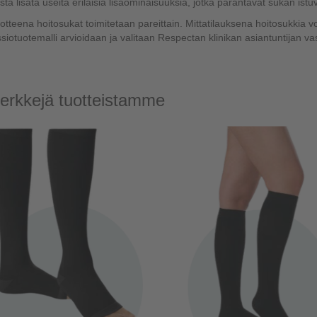
sta lisätä useita erilaisia lisäominaisuuksia, jotka parantavat sukan istuv
otteena hoitosukat toimitetaan pareittain. Mittatilauksena hoitosukkia v
iotuotemalli arvioidaan ja valitaan Respectan klinikan asiantuntijan v
erkkejä tuotteistamme