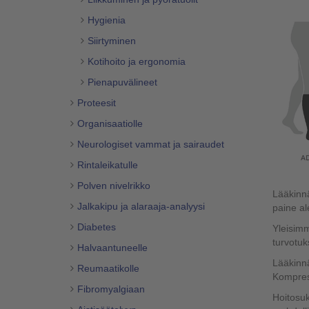
Hygienia
Siirtyminen
Kotihoito ja ergonomia
Pienapuvälineet
Proteesit
Organisaatiolle
Neurologiset vammat ja sairaudet
Rintaleikatulle
Polven nivelrikko
Lääkinnä
Jalkakipu ja alaraaja-analyysi
paine al
Diabetes
Yleisimm
turvotuk
Halvaantuneelle
Lääkinnä
Reumaatikolle
Kompress
Fibromyalgiaan
Hoitosuk