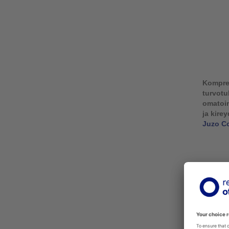
Kompre
turvot
omatoi
ja kire
Juzo C
Respecta
Suomen. 
myös va