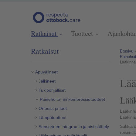
Ratkaisut
Tuotteet
Ajankohta
Ratkaisut
Etusivu
Painehoit
Lääkinnäl
Apuvälineet
Lää
Jalkineet
Tukipohjalliset
Lääk
Painehoito- eli kompressiotuotteet
Ortoosit ja tuet
Lääkinnä
Lääkinnä
Lämpötuotteet
Sukkia o
Sensorinen integraatio ja aistisäätely
reisimit
Liikkuminen ja pyörätuolit