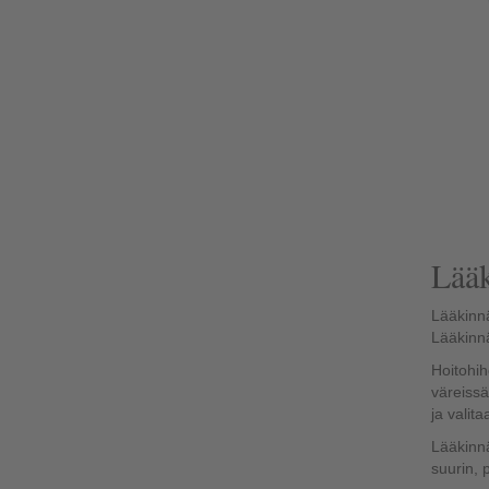
Lääk
Lääkinnä
Lääkinnä
Hoitohih
väreissä
ja valit
Lääkinnä
suurin, 