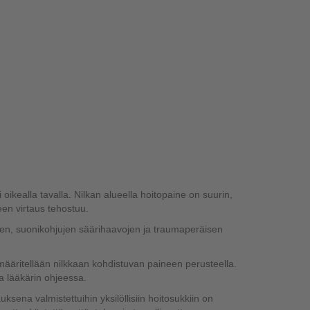
oikealla tavalla. Nilkan alueella hoitopaine on suurin,
en virtaus tehostuu.
sen, suonikohjujen säärihaavojen ja traumaperäisen
määritellään nilkkaan kohdistuvan paineen perusteella.
a lääkärin ohjeessa.
uksena valmistettuihin yksilöllisiin hoitosukkiin on