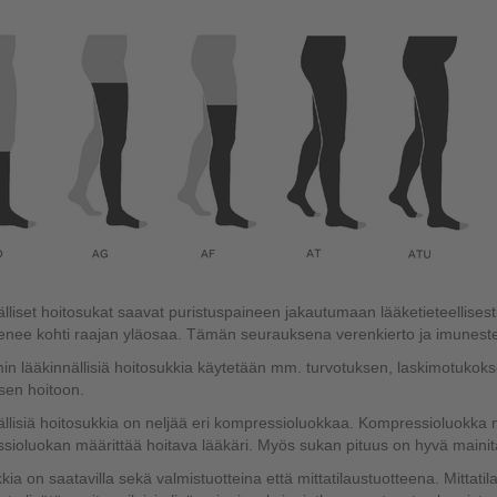
lliset hoitosukat saavat puristuspaineen jakautumaan lääketieteellisesti 
enee kohti raajan yläosaa. Tämän seurauksena verenkierto ja imuneste
in lääkinnällisiä hoitosukkia käytetään mm. turvotuksen, laskimotukok
sen hoitoon.
llisiä hoitosukkia on neljää eri kompressioluokkaa. Kompressioluokka 
ioluokan määrittää hoitava lääkäri. Myös sukan pituus on hyvä mainit
kia on saatavilla sekä valmistuotteina että mittatilaustuotteena. Mittatila