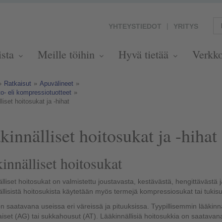
YHTEYSTIEDOT
YRITYS
ista
Meille töihin
Hyvä tietää
Verkk
»
Ratkaisut
»
Apuvälineet
»
o- eli kompressiotuotteet
»
liset hoitosukat ja -hihat
kinnälliset hoitosukat ja -hihat
innälliset hoitosukat
lliset hoitosukat on valmistettu joustavasta, kestävästä, hengittävästä 
llisistä hoitosukista käytetään myös termejä kompressiosukat tai tukisu
n saatavana useissa eri väreissä ja pituuksissa. Tyypillisemmin lääkinnäl
taiset (AG) tai sukkahousut (AT). Lääkinnällisiä hoitosukkia on saatavan