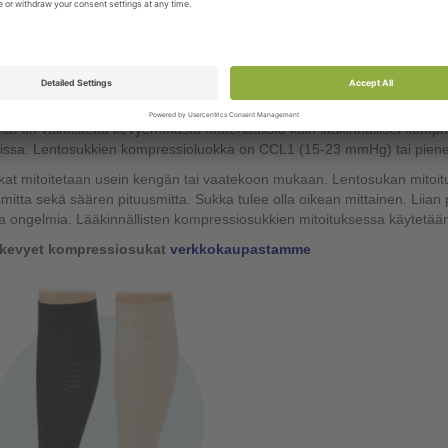
osukat
sutut lentosukat eroavat lääkinnällisistä hoitosukista mm. käyttötarkoitu
at on suunniteltu turvotuksen ennaltaehkäisyyn ja tukemaan verenkiert
ojen lisäksi pitkille juna- ja automatkoille, sekä seisoma- ja istumatyötä 
at on valmistettu kevyemmästä materiaalista kuin lääkinnälliset kom
kissa. Lentosukkien kompressioluokka on CCL1 (15-23 mmHg) tai pien
at mitoitetaan usein kengän tai vaatekoon mukaan. Lentosukan mitoit
itta sekä säären pituusmitta. Sukka tulee olla oikean mittainen. Liian
a ongelmia. Lääkinnällisten kompressiosukkien mitoituksessa käytetään 
 kevyet kompressiosukat
verkkokaupastamme