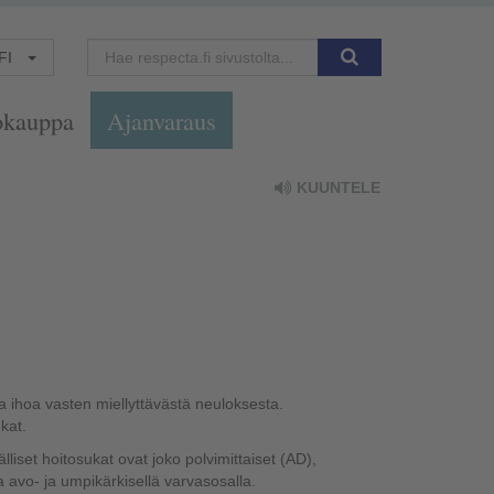
FI
okauppa
Ajanvaraus
KUUNTELE
ja ihoa vasten miellyttävästä neuloksesta.
kat.
liset hoitosukat ovat joko polvimittaiset (AD),
a avo- ja umpikärkisellä varvasosalla.