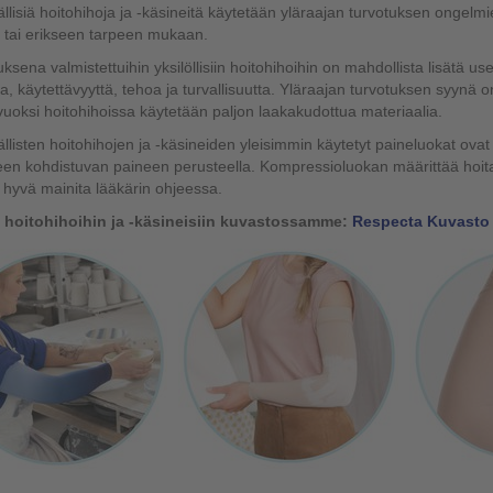
llisiä hoitohihoja ja -käsineitä käytetään yläraajan turvotuksen ongelmi
 tai erikseen tarpeen mukaan.
auksena valmistettuihin yksilöllisiin hoitohihoihin on mahdollista lisätä us
ta, käytettävyyttä, tehoa ja turvallisuutta. Yläraajan turvotuksen syynä
oksi hoitohihoissa käytetään paljon laakakudottua materiaalia.
llisten hoitohihojen ja -käsineiden yleisimmin käytetyt paineluokat ov
en kohdistuvan paineen perusteella. Kompressioluokan määrittää hoita
 hyvä mainita lääkärin ohjeessa.
 hoitohihoihin ja -käsineisiin kuvastossamme:
Respecta Kuvasto –