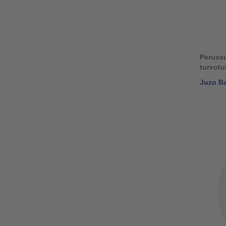
Perussu
turvotu
Juzo Ba