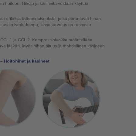
en hoitoon. Hihoja ja käsineitä voidaan käyttää
eita erilaisia lisäominaisuuksia, jotka parantavat hihan
 on usein lymfedeema, jossa turvotus on runsasta.
at CCL 1 ja CCL 2. Kompressioluokka määritellään
va lääkäri. Myös hihan pituus ja mahdollinen käsineen
 Hoitohihat ja käsineet