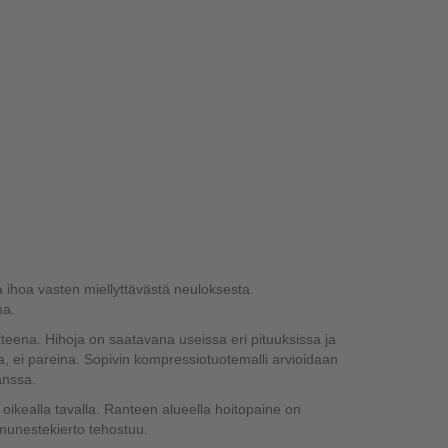
a ihoa vasten miellyttävästä neuloksesta.
ha.
otteena. Hihoja on saatavana useissa eri pituuksissa ja
a, ei pareina. Sopivin kompressiotuotemalli arvioidaan
anssa.
 oikealla tavalla. Ranteen alueella hoitopaine on
munestekierto tehostuu.