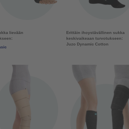
kka lievään
Erittäin ihoystävällinen sukka
kseen:
keskivaikeaan turvotukseen:
Juzo Dynamic Cotton
sic