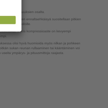
ksen ja ominaisuuksien osalta.
oa. Turvotuksen ennaltaehkäisyä suositellaan pitkien
tekeville henkilöille.
pressiosukat. Myös kompressioaste on kevyempi
empi.
uksessa olisi hyvä huomioida myös nilkan ja pohkeen
 pitkän sukan reunan rullaaminen tai kääntäminen voi
useita ympärys- ja pituusmittoja raajasta.