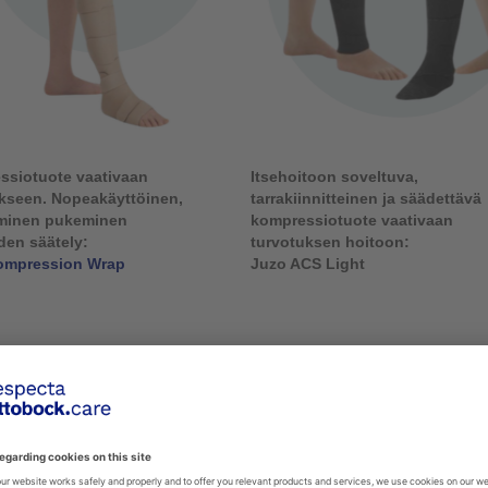
ssiotuote vaativaan
Itsehoitoon soveltuva,
ukseen.
Nopeakäyttöinen,
tarrakiinnitteinen
ja säädettävä
minen pukeminen
kompressiotuote vaativaan
yden säätely:
turvotuksen hoitoon:
ompression Wrap
Juzo ACS Light
n kompression asiantuntijat vastaanottavat lääkinnällisten hoitosukkien
Mikäli koet tarvetta turvotuksen helpotukseen käsissä tai jaloissa,
var
likoimaan
verkkokaupassamme
.