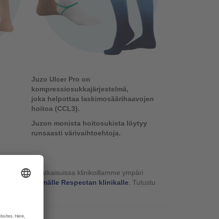
Juzo Ulcer Pro on
kompressiosukkajärjestelmä,
joka helpottaa laskimosäärihaavojen
hoitoa
(CCL3).
Juzon monista hoitosukista löytyy
runsaasti värivaihtoehtoja.
 ja -hihojen ratkaisuissa klinikoillamme ympäri
aa aika lähimmälle Respectan klinikalle
. Tutustu