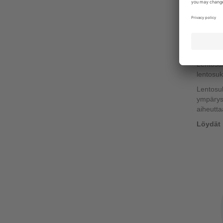
Lent
Niin kut
Lentosuk
lentomatk
Lentosuk
lentosu
Lentosuk
ympärysm
aiheutta
Löydät