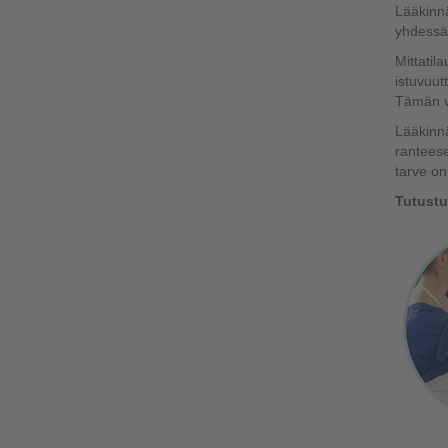
Lääkinnä
yhdessä
Mittatil
istuvuut
Tämän vu
Lääkinnä
ranteese
tarve on
Tutustu