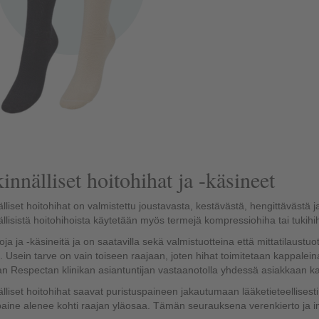
innälliset hoitohihat ja -käsineet
lliset hoitohihat on valmistettu joustavasta, kestävästä, hengittävästä j
llisistä hoitohihoista käytetään myös termejä kompressiohiha tai tukihi
oja ja -käsineitä ja on saatavilla sekä valmistuotteina että mittatilaustu
. Usein tarve on vain toiseen raajaan, joten hihat toimitetaan kappalein
aan Respectan klinikan asiantuntijan vastaanotolla yhdessä asiakkaan k
lliset hoitohihat saavat puristuspaineen jakautumaan lääketieteellisesti
paine alenee kohti raajan yläosaa. Tämän seurauksena verenkierto ja i