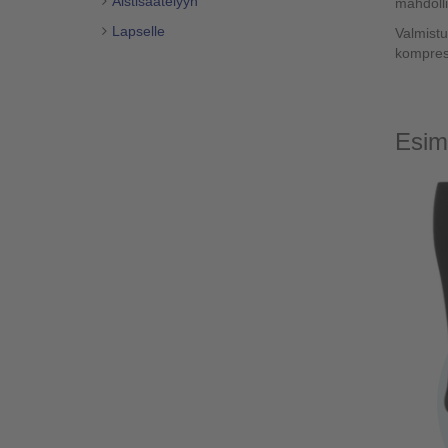
Aistisäätelyyn
mahdolli
Lapselle
Valmistu
kompress
Esim