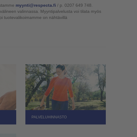
lustamme
myynti@respecta.fi
/ p. 0207 649 748.
älineen valinnassa. Myyntipalvelusta voi tilata myös
mpi tuotevalikoimamme on nähtävillä
PALVELUHINNASTO