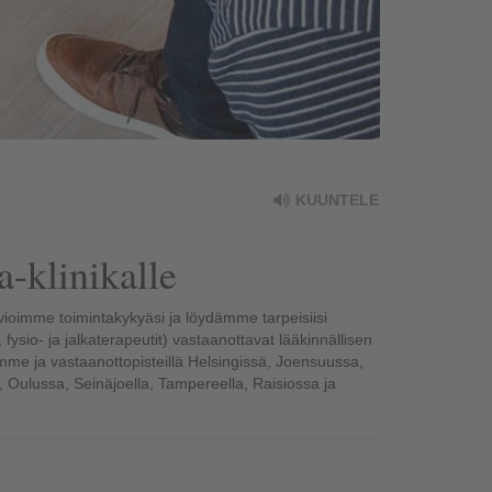
KUUNTELE
a-klinikalle
rvioimme toimintakykyäsi ja löydämme tarpeisiisi
ysio- ja jalkaterapeutit) vastaanottavat lääkinnällisen
illamme ja vastaanottopisteillä Helsingissä, Joensuussa,
Oulussa, Seinäjoella, Tampereella, Raisiossa ja