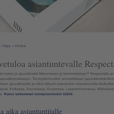
»
Yritys
»
Klinikat
vetuloa asiantuntevalle Respect
tko tukea ja apuvälineitä liikkumiseen ja toimintakykyyn? Respectalla a
apuvälineratkaisun. Terveydenhuollon ammattilaiset (apuvälineteknikot, f
sen apuvälineisiin ja niihin liittyviin palveluihin erikoistuneilla kliniko
ässä, Kotkassa, Kouvolassa, Kuopiossa, Lappeenrannassa, Mikkelissä, 
sa.
Katso tarkemmat toimipistetiedot täältä
.
a aika asiantuntijalle