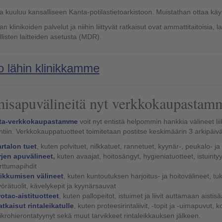
 kuuluu kansalliseen Kanta-potilastietoarkistoon. Muistathan ottaa käyn
 klinikoiden palvelut ja niihin liittyvät ratkaisut ovat ammattitaitoisia, 
llisten laitteiden asetusta (MDR).
o lähin klinikkamme
isapuvälineitä nyt verkkokaupastam
ta-verkkokaupastamme
voit nyt entistä helpommin hankkia välineet li
ntiin. Verkkokauppatuotteet toimitetaan postitse keskimäärin 3 arkipäiv
rtalon tuet
, kuten polvituet, nilkkatuet, rannetuet, kyynär-, peukalo- ja
rjen apuvälineet
,
kuten avaajat, hoitosängyt, hygieniatuotteet, istuintyy
rttumapihdit
iikkumisen välineet
, kuten kuntoutuksen harjoitus- ja hoitovälineet, tukip
örätuolit, kävelykepit ja kyynärsauvat
otac-aistituotteet
, kuten pallopeitot, istuimet ja liivit auttamaan aistis
tkaisut rintaleikatulle
, kuten proteesirintaliivit, -topit ja -uimapuvut, k
krohierontatyynyt sekä muut tarvikkeet rintaleikkauksen jälkeen.