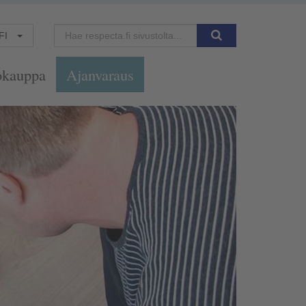
FI
okauppa
Ajanvaraus