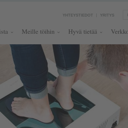
YHTEYSTIEDOT
YRITYS
ista
Meille töihin
Hyvä tietää
Verkk