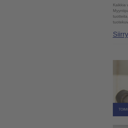
Kaikkia 
Myyntipa
tuotteit
tuoteku
Siir
TOIM