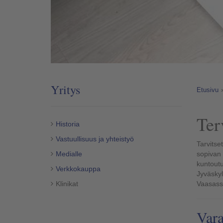
Yritys
Etusivu
Ter
Historia
Vastuullisuus ja yhteistyö
Tarvitse
Medialle
sopivan 
kuntoutuk
Verkkokauppa
Jyväskyl
Klinikat
Vaasas
Vara