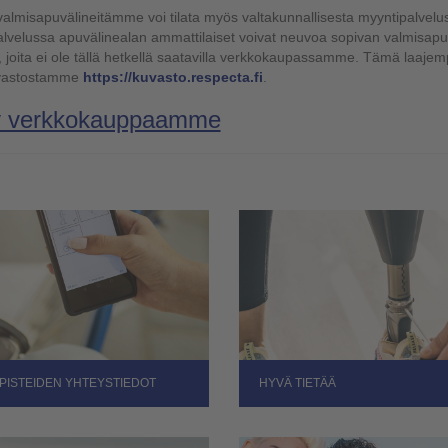
valmisapuvälineitämme voi tilata myös valtakunnallisesta myyntipalve
lvelussa apuvälinealan ammattilaiset voivat neuvoa sopivan valmisapuv
a, joita ei ole tällä hetkellä saatavilla verkkokaupassamme. Tämä laaje
vastostamme
https://kuvasto.respecta.fi
.
ry verkkokauppaamme
IPISTEIDEN YHTEYSTIEDOT
HYVÄ TIETÄÄ