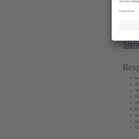
Siir
Resp
Ko
Ap
Yk
Ko
Yk
Pr
So
Ko
Mu