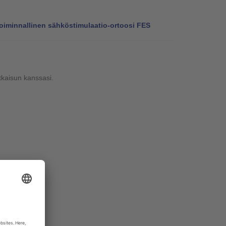
oiminnallinen sähköstimulaatio-ortoosi FES
tkaisun kanssasi.