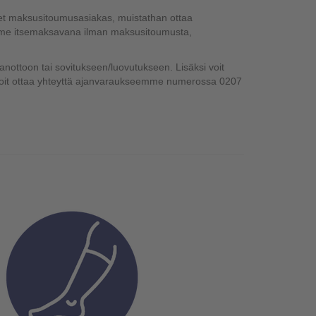
let maksusitoumusasiakas, muistathan ottaa
mme itsemaksavana ilman maksusitoumusta,
anottoon tai sovitukseen/luovutukseen. Lisäksi voit
a, voit ottaa yhteyttä ajanvaraukseemme numerossa 0207