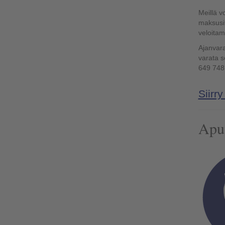
Meillä v
maksusi
veloita
Ajanvara
varata s
649 748
Siirr
Apuv