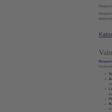
Respecta
Respectan
lääkinnä
Kats
Valm
Respec
hyvinvoi
Va
A
ta
L
py
Pr
Ra
mi