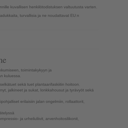
nille kuvallisen henkilötodistuksen valtuutusta varten.
laadukkaita, turvallisia ja ne noudattavat EU:n
me
ikkumiseen, toimintakykyyn ja
än kuluessa.
 selkätuet sekä tuet plantaarifaskiitin hoitoon.
nyt, jalkineet ja sukat, lonkkahousut ja tyrävyöt sekä
ohjalliset erilaisiin jalan ongelmiin, rollaattorit,
äätelyssä
ompressio- ja urheiluliivit, arvenhoitosilikonit,