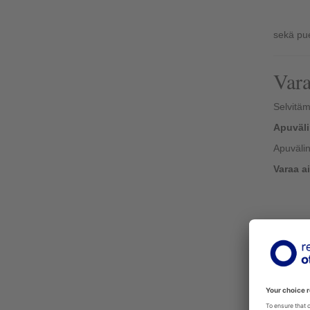
sekä pue
Vara
Selvitäm
Apuväli
Apuvälin
Varaa a