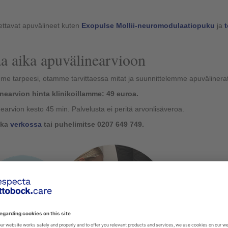
ttavat apuvälineet kuten
Exopulse Mollii-neuromodulaatiopuku
ja
t
a aika apuvälinearvioon
me tarpeesi, otamme tarvittaessa mitat ja suunnittelemme apuvälinera
nearvion hinta klinikoillamme: 49 euroa.
earvion kesto 45 min. Palvelusta ei peritä arvonlisäveroa.
ika
verkossa
tai puhelimitse 0207 649 749.