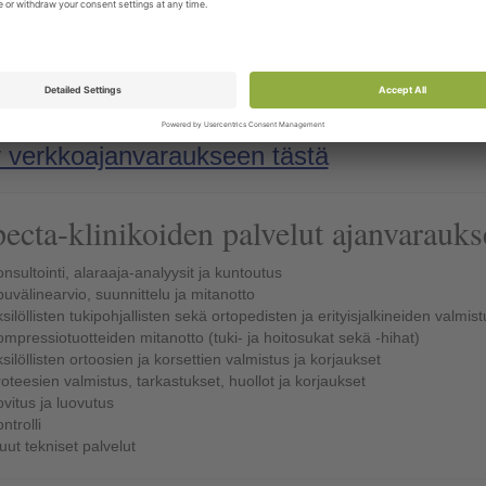
ry verkkoajanvaraukseen tästä
ecta-klinikoiden palvelut ajanvaraukse
nsultointi, alaraaja-analyysit ja kuntoutus
uvälinearvio, suunnittelu ja mitanotto
silöllisten tukipohjallisten sekä ortopedisten ja erityisjalkineiden valmist
mpressiotuotteiden mitanotto (tuki- ja hoitosukat sekä -hihat)
silöllisten ortoosien ja korsettien valmistus ja korjaukset
oteesien valmistus, tarkastukset, huollot ja korjaukset
vitus ja luovutus
ntrolli
ut tekniset palvelut