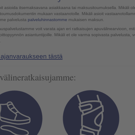
oit asioida itsemaksavana asiakkaana tai maksusitoumuksella. Mikäli o
toumusdokumentin mukaan vastaanotolle. Mikäli asioit vastaanotolla
mme palvelusta
palveluhinnastomme
mukaisen maksun.
uspalvelustamme voit varata ajan eri ratkaisujen apuvälinearvioon, mit
oittopyynnön asiantuntijoille. Mikäli et ole varma sopivasta palvelust
.
y ajanvaraukseen tästä
älineratkaisujamme: