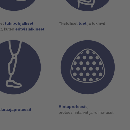
set
tukipohjalliset
Yksilölliset
tuet
ja tukiliivit
t, kuten
erityisjalkineet
Rintaproteesit
,
alaraajaproteesit
proteesirintaliivit ja -uima-asut