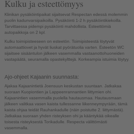
Kulku ja esteettömyys
Klinikan pysäköintipaikat sijaitsevat Respectan edessä molemmin
puolin kadunvarsipaikoilla. Pysäköinti 1-2 h pysäköintikiekoilla.
Tarvittaessa pidempi pysäköinti mahdollista. Esteettömiä
autopaikkoja on 2 kpl.
Kulku toimipisteeseen on esteetön. Toimipisteestä löytyvät
automaattiovet ja hyvät liuskat pyörätuolia varten. Esteetön WC
sijaitsee sisääntulon jälkeen vasemmalla vastaanottohuoneiden
vastapäätä, seuramalla opastekylttejä. Korkeampia istuimia löytyy.
Ajo-ohjeet Kajaanin suunnasta:
Ajakaa Kajaanintietä Joensuun keskustan suuntaan. Jatkakaa
suoraan Kuopiontien ja Lappeenrannantien liittymien ohi.
Kajaanintien vasemmalla puolella hautausmaa. Hautausmaan
jälkeen valitkaa vasen kaista tullessanne liikenneympyrään, tämä
kaista ohjaa teidät Rauhankadulle (näin poistutte 2. liittymästä).
Jatkakaa suoraan yhden risteyksen ohi ja kääntykää oikealle
toisesta risteyksestä Torikadulle. Respecta välittömästi
vasemmalla.