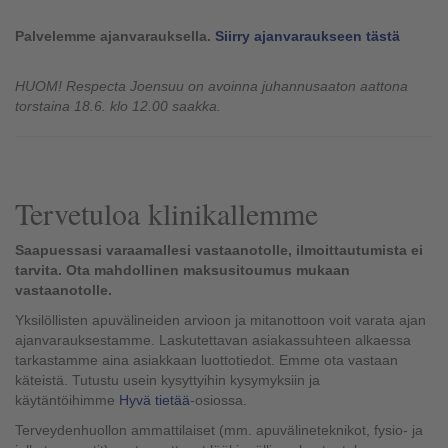
Palvelemme ajanvarauksella.
Siirry ajanvaraukseen tästä
HUOM! Respecta Joensuu on avoinna juhannusaaton aattona
torstaina 18.6. klo 12.00 saakka.
Tervetuloa klinikallemme
Saapuessasi varaamallesi vastaanotolle, ilmoittautumista ei
tarvita. Ota mahdollinen maksusitoumus mukaan
vastaanotolle.
Yksilöllisten apuvälineiden arvioon ja mitanottoon voit varata ajan
ajanvarauksestamme. Laskutettavan asiakassuhteen alkaessa
tarkastamme aina asiakkaan luottotiedot. Emme ota vastaan
käteistä. Tutustu usein kysyttyihin kysymyksiin ja
käytäntöihimme
Hyvä tietää
-osiossa.
Terveydenhuollon ammattilaiset (mm. apuvälineteknikot, fysio- ja