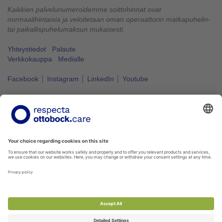
Kaikkien palvelunumeroidemme soittohinnat ovat
normaalihintaisia ja veloitetaan oman operaattorin matkapuhelin-
tai paikallispuhelumaksun mukaisesti.
Yhteystiedot
Palaute
Verkkokauppa
Medialle
Facebook
│
Instagram
│
LinkedIn
│
Youtube
Vapaus liikkua kuuluu kaikille.
#VapausLiikkua