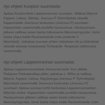
Ajo-ohjeet Kuopion suunnasta:
Ajakaa Kuopiontietä Lappeenrannan suuntaan. Valitkaa liittymä:
Kajaani, Lieksa, Siihtala, Joensuu P. Ryhmittykää oikealle
Kajaanintielle Joensuun keskustan (Joensuu P) suuntaan.
Kajaanintien vasemmalla puolella hautausmaa. Hautausmaan
jälkeen valitkaa vasen kaista tullessanne liikenneympyrään, tämä
kaista ohjaa teidät Rauhankadulle (näin poistutte 2.
liittymästä). Jatkakaa suoraan yhden risteyksen ohi ja kääntykää
oikealle toisesta risteyksestä Torikadulle. Respecta välittömästi
vasemmalla.
Ajo-ohjeet Lappeenrannan suunnasta:
Ajakaa Lappeenrannantietä Joensuuta kohti. Kun ylitätte
Pielisjoen Pekkalansiltaa pitkin, jatkakaa n. 800m ja valitkaa
liittymä: Kajaani, Lieksa, Käpykangas,Joensuu P. Ryhmittykää
liittymässä vasemmalle Joensuun keskustan (Joensuu P)
suuntaan. Ajakaa suoraan kohti keskustaa Lappeenrannantien
liittymän ohitse. Kajaanintien vasemmalla puolella hautausmaa.
Hautausmaan jälkeen valitkaa vasen kaista tullessanne
liikenneympyrään, tämä kaista ohjaa teidät Rauhankadulle (näin