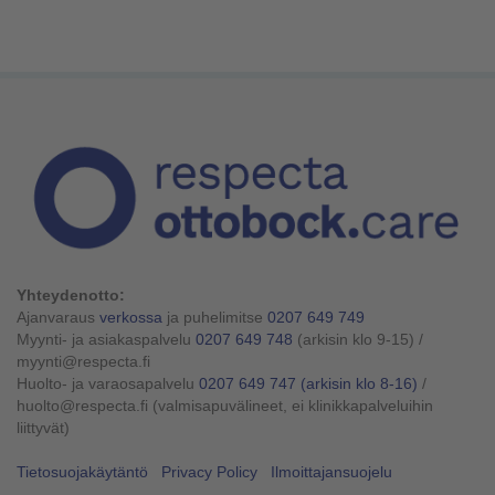
Yhteydenotto:
Ajanvaraus
verkossa
ja puhelimitse
0207 649 749
Myynti- ja asiakaspalvelu
0207 649 748
(arkisin klo 9-15)
/
myynti@respecta.fi
Huolto- ja varaosapalvelu
0207 649 747
(arkisin klo 8-16)
/
huolto@respecta.fi (valmisapuvälineet, ei klinikkapalveluihin
liittyvät)
Tietosuojakäytäntö
Privacy Policy
Ilmoittajansuojelu