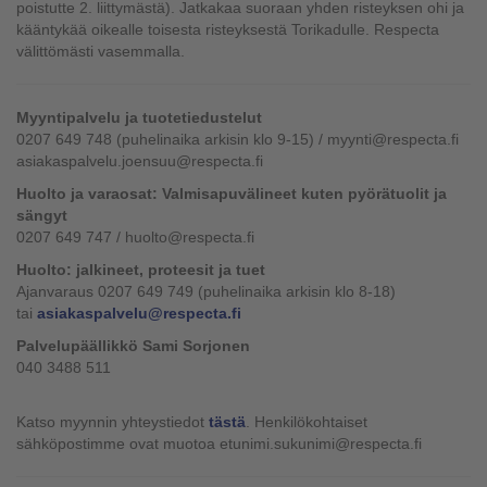
poistutte 2. liittymästä). Jatkakaa suoraan yhden risteyksen ohi ja
kääntykää oikealle toisesta risteyksestä Torikadulle. Respecta
välittömästi vasemmalla.
Myyntipalvelu ja tuotetiedustelut
0207 649 748 (puhelinaika arkisin klo 9-15) / myynti@respecta.fi
asiakaspalvelu.joensuu@respecta.fi
Huolto ja varaosat: Valmisapuvälineet kuten pyörätuolit ja
sängyt
0207 649 747 / huolto@respecta.fi
Huolto: jalkineet, proteesit ja tuet
Ajanvaraus 0207 649 749 (puhelinaika arkisin klo 8-18)
tai
asiakaspalvelu@respecta.fi
Palvelupäällikkö Sami Sorjonen
040 3488 511
Katso myynnin yhteystiedot
tästä
. Henkilökohtaiset
sähköpostimme ovat muotoa etunimi.sukunimi@respecta.fi