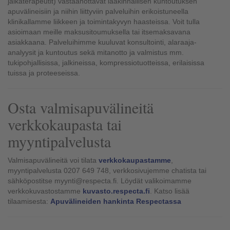
jalkaterapeutit) vastaanottavat lääkinnällisen kuntoutuksen
apuvälineisiin ja niihin liittyviin palveluihin erikoistuneella
klinikallamme liikkeen ja toimintakyvyn haasteissa. Voit tulla
asioimaan meille maksusitoumuksella tai itsemaksavana
asiakkaana. Palveluihimme kuuluvat konsultointi, alaraaja-
analyysit ja kuntoutus sekä mitanotto ja valmistus mm.
tukipohjallisissa, jalkineissa, kompressiotuotteissa, erilaisissa
tuissa ja proteeseissa.
Osta valmisapuvälineitä
verkkokaupasta tai
myyntipalvelusta
Valmisapuvälineitä voi tilata
verkkokaupastamme
,
myyntipalvelusta 0207 649 748, verkkosivujemme chatista tai
sähköpostitse myynti@respecta.fi. Löydät valikoimamme
verkkokuvastostamme
kuvasto.respecta.fi
. Katso lisää
tilaamisesta:
Apuvälineiden hankinta Respectassa