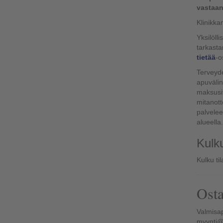
vastaan
Klinikka
Yksilöll
tarkasta
tietää
-o
Terveyde
apuväline
maksusit
mitanott
palvelee
alueella.
Kulk
Kulku ti
Osta
Valmisap
myynti@