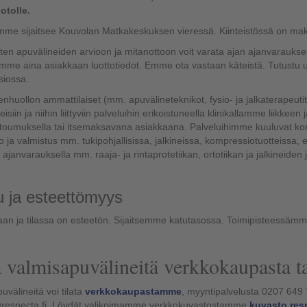
otolle.
mme sijaitsee Kouvolan Matkakeskuksen vieressä. Kiinteistössä on mak
isten apuvälineiden arvioon ja mitanottoon voit varata ajan ajanvarau
mme aina asiakkaan luottotiedot. Emme ota vastaan käteistä. Tutustu u
siossa.
nhuollon ammattilaiset (mm. apuvälineteknikot, fysio- ja jalkaterapeuti
isiin ja niihin liittyviin palveluihin erikoistuneella klinikallamme liikkee
oumuksella tai itsemaksavana asiakkaana. Palveluihimme kuuluvat konsu
o ja valmistus mm. tukipohjallisissa, jalkineissa, kompressiotuotteissa, e
 ajanvarauksella mm. raaja- ja rintaprotetiikan, ortotiikan ja jalkineiden
u ja esteettömyys
laan ja tilassa on esteetön. Sijaitsemme katutasossa. Toimipisteessä
 valmisapuvälineitä verkkokaupasta t
uvälineitä voi tilata
verkkokaupastamme
, myyntipalvelusta 0207 649 
respecta.fi. Löydät valikoimamme verkkokuvastostamme
kuvasto.resp