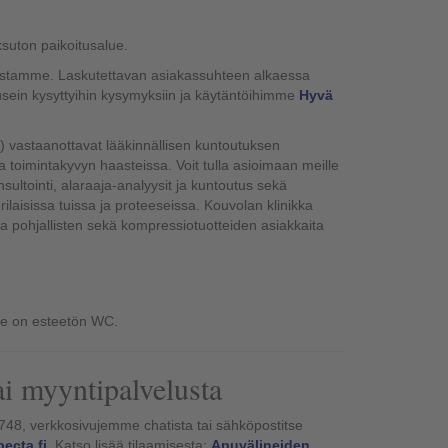
suton paikoitusalue.
ksestamme. Laskutettavan asiakassuhteen alkaessa
sein kysyttyihin kysymyksiin ja käytäntöihimme
Hyvä
t) vastaanottavat lääkinnällisen kuntoutuksen
n ja toimintakyvyn haasteissa. Voit tulla asioimaan meille
ltointi, alaraaja-analyysit ja kuntoutus sekä
rilaisissa tuissa ja proteeseissa. Kouvolan klinikka
 ja pohjallisten sekä kompressiotuotteiden asiakkaita
mme on esteetön WC.
ai myyntipalvelusta
748, verkkosivujemme chatista tai sähköpostitse
ecta.fi
. Katso lisää tilaamisesta:
Apuvälineiden