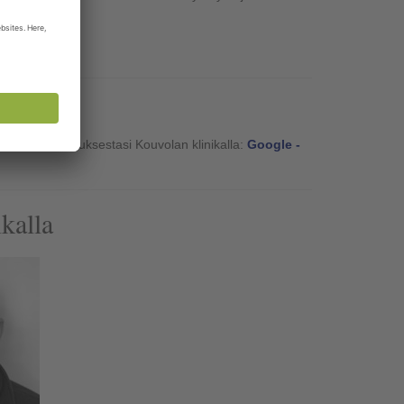
i asiakaskokemuksestasi Kouvolan klinikalla:
Google -
ikalla