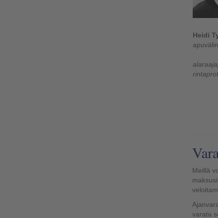
Heidi T
apuväli
alaraaja
rintaprot
Vara
Meillä v
maksusi
veloita
Ajanvara
varata s