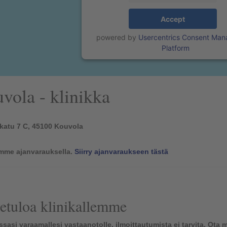
Accept
powered by
Usercentrics Consent Ma
Platform
vola - klinikka
skatu 7 C, 45100 Kouvola
mme ajanvarauksella.
Siirry ajanvaraukseen tästä
etuloa klinikallemme
sasi varaamallesi vastaanotolle, ilmoittautumista ei tarvita. O