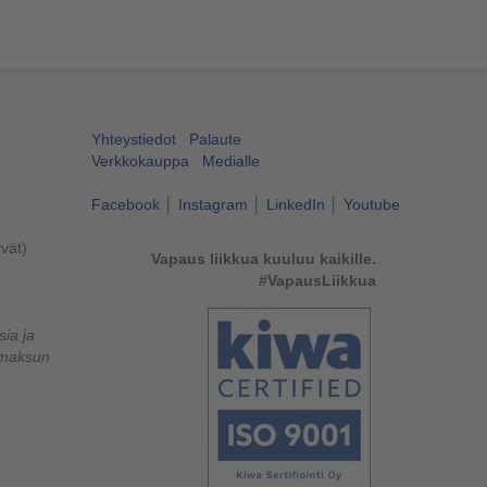
Yhteystiedot
Palaute
Verkkokauppa
Medialle
Facebook
│
Instagram
│
LinkedIn
│
Youtube
yvät)
Vapaus liikkua kuuluu kaikille.
#VapausLiikkua
ia ja
lumaksun