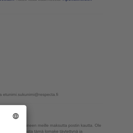
a etunimi.sukunimi@respecta.fi
oimittaa nyt jalkineen meille maksutta postin kautta. Ole
ntijaasi. Tulosta tämä lomake täytettynä ja