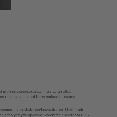
let maksusitoumusasiakas, muistathan ottaa
me omakustanteisesti ilman maksusitoumusta,
anottoon tai sovitukseen/luovutukseen. Lisäksi voit
a, voit ottaa yhteyttä ajanvaraukseemme numerossa 0207