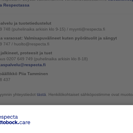
a Respectassa
alvelu ja tuotetiedustelut
 748 (puhelinaika arkisin klo 9-15) / myynti@respecta.fi
ja varaosat: Valmisapuvälineet kuten pyörätuolit ja sängyt
 747 / huolto@respecta.fi
jalkineet, proteesit ja tuet
us 0207 649 749 (puhelinaika arkisin klo 8-18)
kaspalvelu@respecta.fi
päällikkö Piia Tamminen
8 437
yynnin yhteystiedot
tästä
. Henkilökohtaiset sähköpostimme ovat muoto
ineiden toimitus meille
let asioinut Respectalla jo aiemmin jalkineen korotukseen liittyen, voit t
n aina ennen tuotteen lähettämistä yhteydessä omaan Respectan asiantu