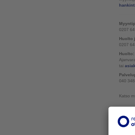
hankint
Myyntip
0207 649
Huolto 
0207 649
Huolto: 
Ajanvara
tai
asia
Palvelu
040 348
Katso m
Jalk
Mikäli o
kuitenki