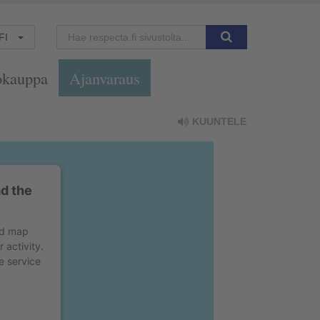
FI
okauppa
Ajanvaraus
KUUNTELE
d the
ed map
 activity.
e service