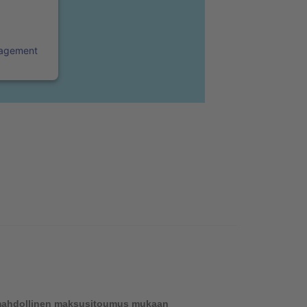
nagement
ta mahdollinen maksusitoumus mukaan