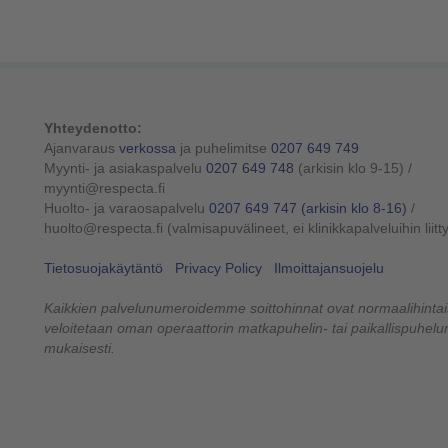
Yhteydenotto:
Ajanvaraus
verkossa
ja puhelimitse
0207 649 749
Myynti- ja asiakaspalvelu
0207 649 748
(arkisin klo 9-15)
/
myynti@respecta.fi
Huolto- ja varaosapalvelu
0207 649 747
(arkisin klo 8-16)
/
huolto@respecta.fi (valmisapuvälineet, ei klinikkapalveluihin liitt
Tietosuojakäytäntö
Privacy Policy
Ilmoittajansuojelu
Kaikkien palvelunumeroidemme soittohinnat ovat normaalihintais
veloitetaan oman operaattorin matkapuhelin- tai paikallispuhe
mukaisesti.