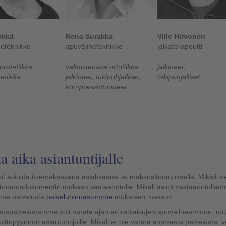
ykkä
Nena Surakka
Ville Hirvonen
neteknikko
apuvälineteknikko
jalkaterapeutti
protetiikka,
valmistettava ortotiikka,
jalkineet,
etiikka
jalkineet, tukipohjalliset,
tukipohjalliset
kompressiotuotteet
a aika asiantuntijalle
oit asioida itsemaksavana asiakkaana tai maksusitoumuksella. Mikäli o
toumusdokumentin mukaan vastaanotolle. Mikäli asioit vastaanotollam
mme palvelusta
palveluhinnastomme
mukaisen maksun.
uspalvelustamme voit varata ajan eri ratkaisujen apuvälinearvioon, mit
oittopyynnön asiantuntijoille. Mikäli et ole varma sopivasta palvelust