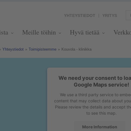
YHTEYSTIEDOT
YRITYS
ista
Meille töihin
Hyvä tietää
Verkk
»
Yhteystiedot
»
Toimipisteemme
»
Kouvola - klinikka
We need your consent to loa
Google Maps service!
We use a third party service to emb
content that may collect data about your
Please review the details and accept th
to see this map.
More Information