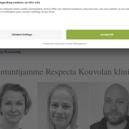
toumuksesi mukaan lähetykseen:
make: Tuotteen lähetys Respectalle - Kouvola
(125,1 KB)
o kokemuksestasi muillekin
me mielipidettäsi - pienikin palaute auttaa valtavasti. Jaa lyhyt arvios
ta Kouvola
ntuntijamme Respecta Kouvolan klin