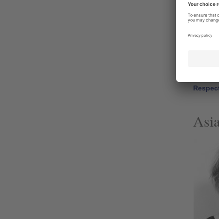
maksusi
Lo
Kerr
Arvostam
Respec
Asia