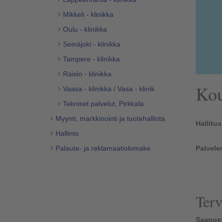
Mikkeli - klinikka
Oulu - klinikka
Seinäjoki - klinikka
Tampere - klinikka
Raisio - klinikka
Kou
Vaasa - klinikka / Vasa - klinik
Tekniset palvelut, Pirkkala
Myynti, markkinointi ja tuotehallinta
Hallitu
Hallinto
Palaute- ja reklamaatiolomake
Palvele
Terv
Saapues