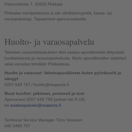
Palmrothintie 7, 33920 Pirkkala
Pirkkalan toimipisteessä ei ole vähittäismyyntiä, kassa- tai
noutopalveluja. Tapaamiset ajanvarauksella.
Huolto- ja varaosapalvelu
Teknisen osaamiskeskuksen tiimi vastaa apuvälineisiin liittyvästä
huoltamisesta ja varaosapalvelusta. Myös apuvälineiden säätötyö
sekä varustus tehdään Pirkkalassa.
Huolto ja varaosat: Valmisapuvälineet kuten pyörätuolit ja
sängyt
0207 649 747 / huolto@respecta.fi
Muut huollot: jalkineet, proteesit ja tuet
Ajanvaraus 0207 649 749 (arkisin klo 8-18)
tai
asiakaspalvelu@respecta.fi
Technical Service Manager Timo Vesanen
040 3488 707