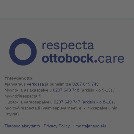
Yhteydenotto:
Ajanvaraus
verkossa
ja puhelimitse
0207 649 749
Myynti- ja asiakaspalvelu
0207 649 748
(arkisin klo 9-15)
/
myynti@respecta.fi
Huolto- ja varaosapalvelu
0207 649 747
(arkisin klo 8-16)
/
huolto@respecta.fi (valmisapuvälineet, ei klinikkapalveluihin
liittyvät)
Tietosuojakäytäntö
Privacy Policy
Ilmoittajansuojelu