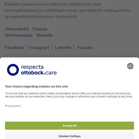
Kaikkien palvelunumeroidemme soittohinnat ovat
normaalihintaisia ja veloitetaan oman operaattorin matkapuhelin-
tai paikallispuhelumaksun mukaisesti.
Yhteystiedot
Palaute
Verkkokauppa
Medialle
Facebook
│
Instagram
│
LinkedIn
│
Youtube
Vapaus liikkua kuuluu kaikille.
#VapausLiikkua