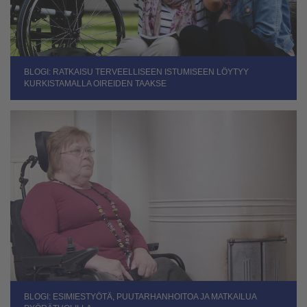
BLOGI: RATKAISU TERVEELLISEEN ISTUMISEEN LÖYTYY
KURKISTAMALLA OIREIDEN TAAKSE
BLOGI: ESIMIESTYÖTÄ, PUUTARHANHOITOA JA MATKAILUA