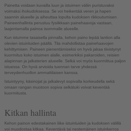
Painetta voidaan kuvailla luun ja istuimen väliin puristuvaksi
voimaksi ihokudoksessa. Se voi heikentää veren ja hapen
saannin alueelle ja aiheuttaa lopulta kudoksen rikkoutumisen.
Paineenhallinta perustuu fysiikkaan painehaavoja vastaan,
laajentamalla painoa isommalle alueelle.
Kun istumme tasaisella pinnalla, kehon paino lepää lantion alla
olevien istuinluiden päällä. Tila mahdollistaa painehaavojen
kehittymisen. Paineen pienentämiseksi on hyvä jakaa tiivistynyt
kuormitus koko istuimen alalle, esimerkiksi pakaroiden, reisien
alapinnan ja jalkaterien alueelle. Selkä voi myös kuormittua paljon
istuessa. On hyvä arvioida tuennan tarve yhdessä
terveydenhuollon ammattilaisen kanssa.
Istuintyyny, käsinojat ja jalkalevyt sopivalla korkeudella sekä
omaan rangan muotoon sopiva selkätuki voivat keventää
kuormitusta.
Kitkan hallinta
Kehon painon edestakainen liike istuinluiden ja kudoksen välillä
voi muodostaa kitkaa. Keventävä tai nestemäinen istuinkerros