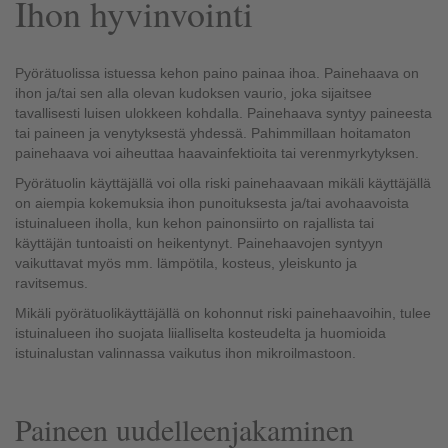
Ihon hyvinvointi
Pyörätuolissa istuessa kehon paino painaa ihoa. Painehaava on
ihon ja/tai sen alla olevan kudoksen vaurio, joka sijaitsee
tavallisesti luisen ulokkeen kohdalla. Painehaava syntyy paineesta
tai paineen ja venytyksestä yhdessä. Pahimmillaan hoitamaton
painehaava voi aiheuttaa haavainfektioita tai verenmyrkytyksen.
Pyörätuolin käyttäjällä voi olla riski painehaavaan mikäli käyttäjällä
on aiempia kokemuksia ihon punoituksesta ja/tai avohaavoista
istuinalueen iholla, kun kehon painonsiirto on rajallista tai
käyttäjän tuntoaisti on heikentynyt. Painehaavojen syntyyn
vaikuttavat myös mm. lämpötila, kosteus, yleiskunto ja
ravitsemus.
Mikäli pyörätuolikäyttäjällä on kohonnut riski painehaavoihin, tulee
istuinalueen iho suojata liialliselta kosteudelta ja huomioida
istuinalustan valinnassa vaikutus ihon mikroilmastoon.
Paineen uudelleenjakaminen