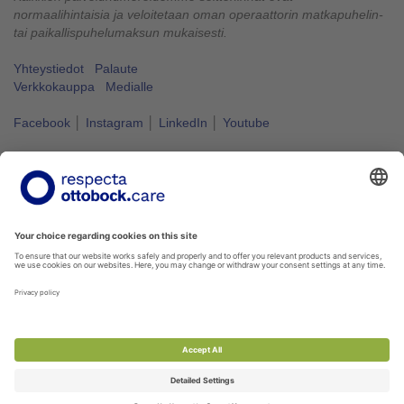
normaalihintaisia ja veloitetaan oman operaattorin matkapuhelin-
tai paikallispuhelumaksun mukaisesti.
Yhteystiedot
Palaute
Verkkokauppa
Medialle
Facebook
│
Instagram
│
LinkedIn
│
Youtube
Vapaus liikkua kuuluu kaikille.
#VapausLiikkua