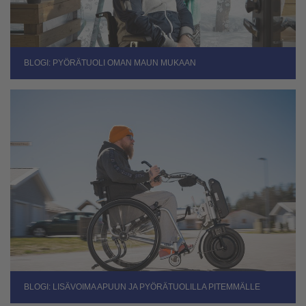
BLOGI: PYÖRÄTUOLI OMAN MAUN MUKAAN
BLOGI: LISÄVOIMA APUUN JA PYÖRÄTUOLILLA PITEMMÄLLE