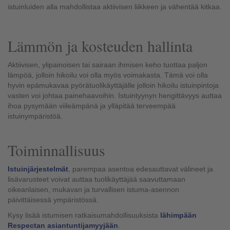
istuinluiden alla mahdollistaa aktiivisen liikkeen ja vähentää kitkaa.
Lämmön ja kosteuden hallinta
Aktiivisen, ylipainoisen tai sairaan ihmisen keho tuottaa paljon
lämpöä, jolloin hikoilu voi olla myös voimakasta. Tämä voi olla
hyvin epämukavaa pyörätuolikäyttäjälle jolloin hikoilu istuinpintoja
vasten voi johtaa painehaavoihin. Istuintyynyn hengittävyys auttaa
ihoa pysymään viileämpänä ja ylläpitää terveempää
istuinympäristöä.
Toiminnallisuus
Istuinjärjestelmät
, parempaa asentoa edesauttavat välineet ja
lisävarusteet voivat auttaa tuolikäyttäjää saavuttamaan
oikeanlaisen, mukavan ja turvallisen istuma-asennon
päivittäisessä ympäristössä.
Kysy lisää istumisen ratkaisumahdollisuuksista
lähimpään
Respectan asiantuntijamyyjään
.