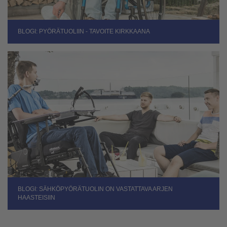
BLOGI: PYÖRÄTUOLIIN - TAVOITE KIRKKAANA
BLOGI: SÄHKÖPYÖRÄTUOLIN ON VASTATTAVA ARJEN
HAASTEISIIN