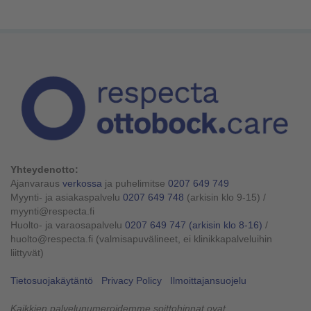
Yhteydenotto:
Ajanvaraus
verkossa
ja puhelimitse
0207 649 749
Myynti- ja asiakaspalvelu
0207 649 748
(arkisin klo 9-15)
/
myynti@respecta.fi
Huolto- ja varaosapalvelu
0207 649 747
(arkisin klo 8-16)
/
huolto@respecta.fi (valmisapuvälineet, ei klinikkapalveluihin
liittyvät)
Tietosuojakäytäntö
Privacy Policy
Ilmoittajansuojelu
Kaikkien palvelunumeroidemme soittohinnat ovat