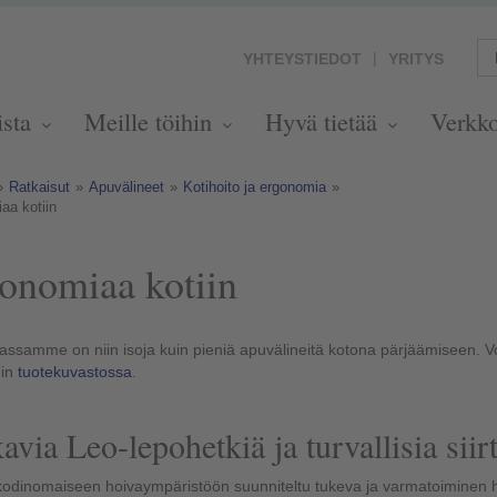
YHTEYSTIEDOT
YRITYS
ista
Meille töihin
Hyvä tietää
Verkk
»
Ratkaisut
»
Apuvälineet
»
Kotihoito ja ergonomia
»
aa kotiin
onomiaa kotiin
assamme on niin isoja kuin pieniä apuvälineitä kotona pärjäämiseen. 
min
tuotekuvastossa
.
via Leo-lepohetkiä ja turvallisia sii
kodinomaiseen hoivaympäristöön suunniteltu tukeva ja varmatoiminen 