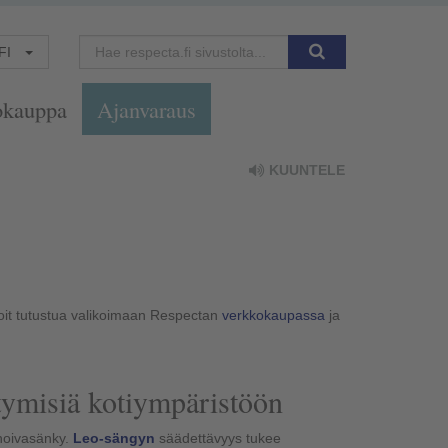
FI
okauppa
Ajanvaraus
KUUNTELE
Voit tutustua valikoimaan Respectan
verkkokaupassa
ja
rtymisiä kotiympäristöön
hoivasänky.
Leo-sängyn
säädettävyys tukee