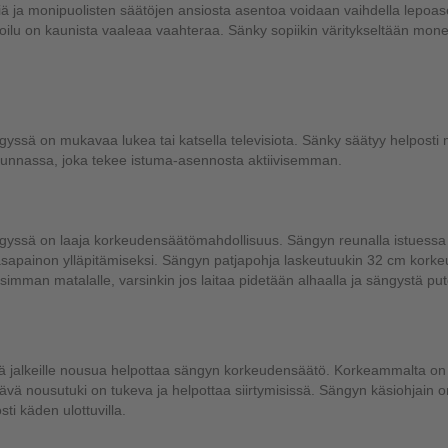
siä ja monipuolisten säätöjen ansiosta asentoa voidaan vaihdella lep
ilu on kaunista vaaleaa vaahteraa. Sänky sopiikin väritykseltään monee
yssä on mukavaa lukea tai katsella televisiota. Sänky säätyy helposti
uunnassa, joka tekee istuma-asennosta aktiivisemman.
yssä on laaja korkeudensäätömahdollisuus. Sängyn reunalla istuessa j
sapainon ylläpitämiseksi. Sängyn patjapohja laskeutuukin 32 cm korke
simman matalalle, varsinkin jos laitaa pidetään alhaalla ja sängystä pu
ä jalkeille nousua helpottaa sängyn korkeudensäätö. Korkeammalta on
ttävä nousutuki on tukeva ja helpottaa siirtymisissä. Sängyn käsiohjain
sti käden ulottuvilla.