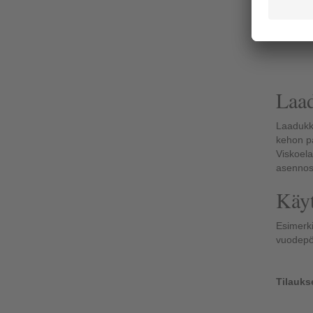
Katso t
Laad
Laadukk
kehon p
Viskoela
asennoss
Käyt
Esimerkik
vuodepöy
Tilaukse