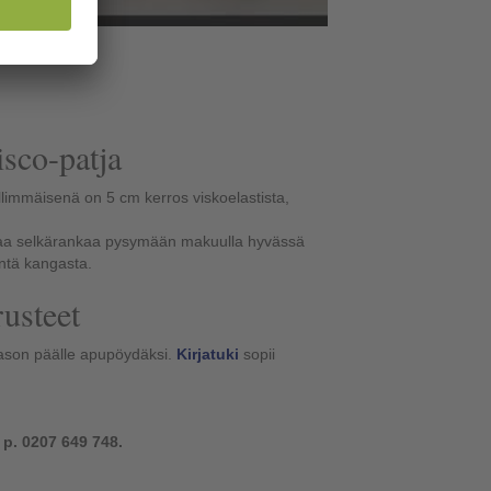
sco-patja
limmäisenä on 5 cm kerros viskoelastista,
uttaa selkärankaa pysymään makuulla hyvässä
ntä kangasta.
rusteet
ason päälle apupöydäksi.
Kirjatuki
sopii
 p. 0207 649 748.