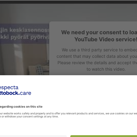
We need your consent to loa
YouTube Video service
We use a third party service to embe
content that may collect data about your
Please review the details and accept th
to watch this video.
More Information
Accept
powered by
Usercentrics Consent Ma
Platform