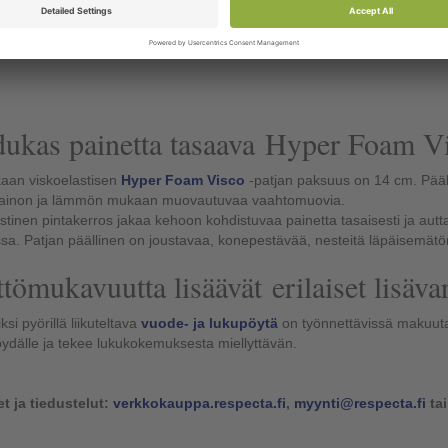
arkemmat tuotetiedot hoitosängystä:
Vuode Leo
ukas painetta tasaava Hyper Foam Vi
aan viskoelastisen
Hyper Foam Visco
-patjan paksuus on 14 cm. Pääl
ainon ja lämmön mukaan muovautuvaa vaahtomuovia.
stinen pintakerros jakaa kehoon kohdistuvaa painetta tasaisesti ja a
a. Patjan päällinen on joustavaa, konepestävää, nesteitä läpäisemätö
tömukavuutta lisäävät erilaiset lisäva
si pyörillä liikuteltava
vuode- ja lukupöytä
on työnnettävissä makuut
dälle ja tekee lukukokemuksesta miellyttävän.
t ja tiedustelut:
verkkokauppa.respecta.fi
,
myynti@respecta.fi
tai