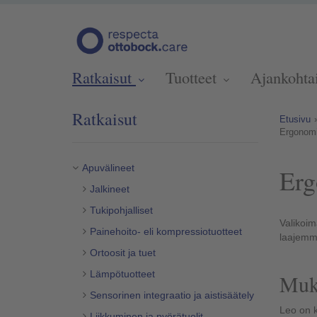
Ratkaisut
Tuotteet
Ajankohta
Ratkaisut
Etusivu
Ergonomi
Apuvälineet
Erg
Jalkineet
Tukipohjalliset
Valikoim
Painehoito- eli kompressiotuotteet
laajem
Ortoosit ja tuet
Lämpötuotteet
Muka
Sensorinen integraatio ja aistisäätely
Leo on 
Liikkuminen ja pyörätuolit