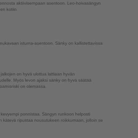
oasennosta aktiivisempaan asentoon. Leo-hoivasängyn
n kotiin.
 mukavaan istuma-asentoon. Sänky on kallistettavissa
alkojen on hyvä ulottua lattiaan hyvän
udelle. Myös levon ajaksi sänky on hyvä säätää
toamisriski on olemassa.
 kevyempi ponnistaa. Sängyn runkoon helposti
 on kätevä ripustaa nousutukeen roikkumaan, jolloin se