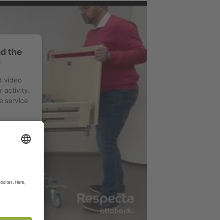
d the
!
d video
 activity.
e service
nagement