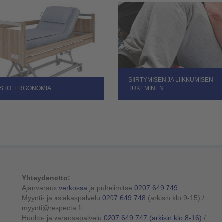
SIIRTYMISEN JA LIIKKUMISEN
STO: ERGONOMIA
TUKEMINEN
Yhteydenotto:
Ajanvaraus
verkossa
ja puhelimitse
0207 649 749
Myynti- ja asiakaspalvelu
0207 649 748
(arkisin klo 9-15)
/
myynti@respecta.fi
Huolto- ja varaosapalvelu
0207 649 747
(arkisin klo 8-16)
/