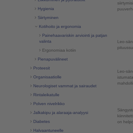
siirtymi
Hygienia
puuverho
Siirtyminen
Kotihoito ja ergonomia
Painehaavariskin arviointi ja patjan
valinta
Leo-säng
pituuss
Ergonomiaa kotiin
Pienapuvälineet
Proteesit
Leo-säng
Organisaatiolle
istumata
mahdolli
Neurologiset vammat ja sairaudet
Rintaleikatulle
Polven nivelrikko
Sängyst
Jalkakipu ja alaraaja-analyysi
kiinnite
Diabetes
on helpo
Halvaantuneelle