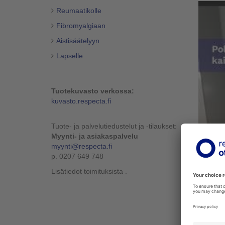
Reumaatikolle
Fibromyalgiaan
Aistisäätelyyn
Lapselle
Tuotekuvasto verkossa:
kuvasto.respecta.fi
Tuote- ja palvelutiedustelut ja -tilaukset:
Myynti- ja asiakaspalvelu
myynti@respecta.fi
p. 0207 649 748
Lisätiedot toimituksista .