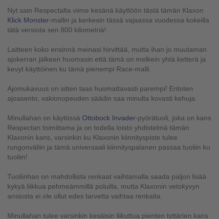
Nyt sain Respectalta viime kesänä käyttöön tästä tämän Klaxon
Klick Monster
-mallin ja kerkesin tässä vajaassa vuodessa kokeilla
tätä versiota sen 800 kilometriä!
Laitteen koko ensinnä meinasi hirvittää, mutta ihan jo muutaman
ajokerran jälkeen huomasin että tämä on melkein yhtä ketterä ja
kevyt käyttöinen ku tämä pienempi Race-malli.
Ajomukavuus on sitten taas huomattavasti parempi! Eritoten
ajoasento, vakionopeuden säädin saa minulta kovasti kehuja.
Minullahan on käytössä
Ottobock Invader
-pyörätuoli, joka on kans
Respectan toimittama ja on todella loisto yhdistelmä tämän
Klaxonin kans, varsinkin ku Klaxonin kiinnityspiste tulee
rungonväliin ja tämä universaali kiinnityspalanen passaa tuoliin ku
tuoliin!
Tuoliinhan on mahdollista renkaat vaihtamalla saada paljon lisää
kykyä liikkua pehmeämmillä poluilla, mutta Klaxonin vetokyvyn
ansiosta ei ole ollut edes tarvetta vaihtaa renkaita.
Minullahan tulee varsinkin kesäisin liikuttua pienten tyttärien kans