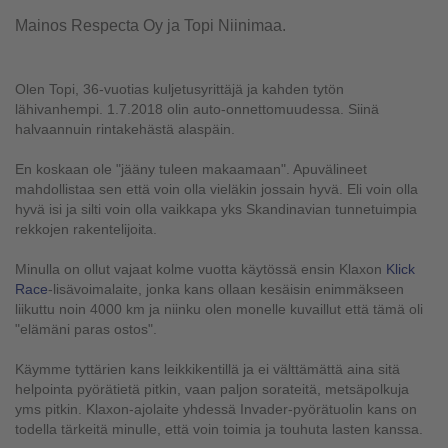
Mainos Respecta Oy ja Topi Niinimaa.
Olen Topi, 36-vuotias kuljetusyrittäjä ja kahden tytön
lähivanhempi. 1.7.2018 olin auto-onnettomuudessa. Siinä
halvaannuin rintakehästä alaspäin.
En koskaan ole "jääny tuleen makaamaan". Apuvälineet
mahdollistaa sen että voin olla vieläkin jossain hyvä. Eli voin olla
hyvä isi ja silti voin olla vaikkapa yks Skandinavian tunnetuimpia
rekkojen rakentelijoita.
Minulla on ollut vajaat kolme vuotta käytössä ensin Klaxon
Klick
Race
-lisävoimalaite, jonka kans ollaan kesäisin enimmäkseen
liikuttu noin 4000 km ja niinku olen monelle kuvaillut että tämä oli
"elämäni paras ostos".
Käymme tyttärien kans leikkikentillä ja ei välttämättä aina sitä
helpointa pyörätietä pitkin, vaan paljon sorateitä, metsäpolkuja
yms pitkin. Klaxon-ajolaite yhdessä Invader-pyörätuolin kans on
todella tärkeitä minulle, että voin toimia ja touhuta lasten kanssa.