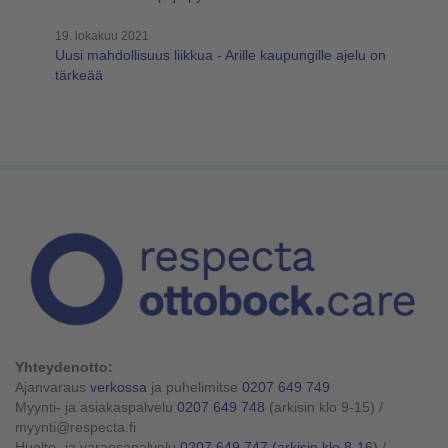
19. lokakuu 2021
Uusi mahdollisuus liikkua - Arille kaupungille ajelu on
tärkeää
Yhteydenotto:
Ajanvaraus
verkossa
ja puhelimitse
0207 649 749
Myynti- ja asiakaspalvelu
0207 649 748
(arkisin klo 9-15)
/
myynti@respecta.fi
Huolto- ja varaosapalvelu
0207 649 747
(arkisin klo 8-16)
/