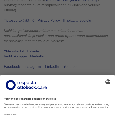
huolto@respecta.fi (valmisapuvälineet, ei klinikkapalveluihin
liittyvät)
Tietosuojakäytäntö
Privacy Policy
Ilmoittajansuojelu
Kaikkien palvelunumeroidemme soittohinnat ovat
normaalihintaisia ja veloitetaan oman operaattorin matkapuhelin-
tai paikallispuhelumaksun mukaisesti.
Yhteystiedot
Palaute
Verkkokauppa
Medialle
Facebook
│
Instagram
│
LinkedIn
│
Youtube
Vapaus liikkua kuuluu kaikille.
#VapausLiikkua