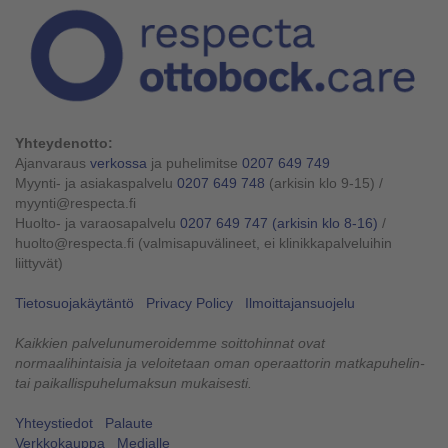
Yhteydenotto:
Ajanvaraus
verkossa
ja puhelimitse
0207 649 749
Myynti- ja asiakaspalvelu
0207 649 748
(arkisin klo 9-15)
/
myynti@respecta.fi
Huolto- ja varaosapalvelu
0207 649 747
(arkisin klo 8-16)
/
huolto@respecta.fi (valmisapuvälineet, ei klinikkapalveluihin
liittyvät)
Tietosuojakäytäntö
Privacy Policy
Ilmoittajansuojelu
Kaikkien palvelunumeroidemme soittohinnat ovat
normaalihintaisia ja veloitetaan oman operaattorin matkapuhelin-
tai paikallispuhelumaksun mukaisesti.
Yhteystiedot
Palaute
Verkkokauppa
Medialle