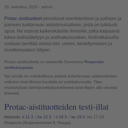
25. helmikuu 2025 - admin
Protac-aistituotteet
perustuvat asentotuntoon ja pallojen ja
paineen tuottamaan aististimulaatioon, josta on tutkitusti
apua. Ne sopivat kaikenikäisille ihmisille, jotka kaipaavat
tukea aistisäätelyyn ja aistihakuisuuteen. Aistiratkaisuilla
voidaan lievittää oireita mm. uneen, keskittymiseen ja
levottomuuteen liittyen.
Protac-aistituotteita on saatavilla Suomessa
Respectan
verkkokaupasta
.
Nyt sinulla on mahdollisuus päästä kokeilemaan aistituotteiden
vaikutus testi-illoissa kuudella eri paikkakunnalla. Tilaa
muistutukset sähköpostiisi/puhelimeesi testi-iltojen alla olevista
linkeistä:
Protac-aistituotteiden testi-illat
Helsinki
:
ti 11.3.
/
ke 12.3.
/
ti 18.3.
/
ke 19.3.
klo 17-19 -
Respecta (Nuijamiestentie 9, Haaga)