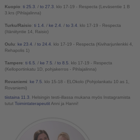
Kuopio
:
ti 25.3.
/
to 27.3.
klo 17-19 - Respecta (Leväsentie 1 B
3.krs (Pihlajalinna)
Turku/Raisio
:
ti 1.4.
/
ke 2.4.
/
to 3.4.
klo 17-19 - Respecta
(Itäniityntie 14, Raisio)
Oulu
:
ke 23.4.
/
to 24.4.
klo 17-19 - Respecta (Kiviharjunlenkki 4,
Rehapolis 1)
Tampere
:
ti 6.5.
/
ke 7.5.
/
to 8.5.
klo 17-19 - Respecta
(Kelloportinkatu 1D, pohjakerros - Pihlajalinna)
Rovaniemi
:
ke 7.5
.
klo 15-18 - ELOkolo (Pohjolankatu 10 as 1,
Rovaniemi)
tiistaina 11.3.
Helsingin testi-illassa mukana myös Instagramista
tutut
Toimintaterapeutit
Anni ja Hanni!