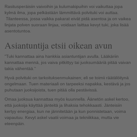
Rasitusperäisiin vaivoihin ja kulumakipuihin voi vaikuttaa jopa
kylmä ilma, jopa pelkästään lämmittävä polvituki voi auttaa.
Tilanteessa, jossa vaikka pakarat eivät pidä asentoa ja on vaikea
linjata polven suoraan linjaa, voidaan laittaa kevyt tuki, joka lisää
asentotuntoa.
Asiantuntija etsii oikean avun
"Tuki kannattaa aina hankkia asiantuntijan avulla. Lääkäriin
kannattaa mennä, jos vaiva pitkittyy tai juoksumääriä pitää vaivan
takia vähentää."
Hyvä polvituki on tarkoituksenmukainen; eli se toimii räätälöitynä
ongelmaan. Tuen materiaali on tarpeeksi napakka, kestävä ja jos
puhutaan juoksijoista, tuen pitää olla pestävissä.
Omaa juoksua kannattaa myös kuunnella. Äänetön askel kertoo,
että juoksija käyttää jänteitä ja lihaksia tehokkaasti. Jänteisiin
kertyy energiaa, kun ne jännitetään ja kun ponnistetaan, voima
vapautuu. Kevyt askel vaatii voimaa ja tekniikkaa, mutta vie
eteenpäin.