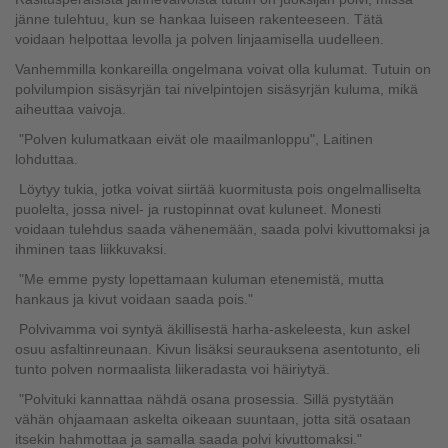
jänne tulehtuu, kun se hankaa luiseen rakenteeseen. Tätä
voidaan helpottaa levolla ja polven linjaamisella uudelleen.
Vanhemmilla konkareilla ongelmana voivat olla kulumat. Tutuin on
polvilumpion sisäsyrjän tai nivelpintojen sisäsyrjän kuluma, mikä
aiheuttaa vaivoja.
"Polven kulumatkaan eivät ole maailmanloppu", Laitinen
lohduttaa.
Löytyy tukia, jotka voivat siirtää kuormitusta pois ongelmalliselta
puolelta, jossa nivel- ja rustopinnat ovat kuluneet. Monesti
voidaan tulehdus saada vähenemään, saada polvi kivuttomaksi ja
ihminen taas liikkuvaksi.
"Me emme pysty lopettamaan kuluman etenemistä, mutta
hankaus ja kivut voidaan saada pois."
Polvivamma voi syntyä äkillisestä harha-askeleesta, kun askel
osuu asfaltinreunaan. Kivun lisäksi seurauksena asentotunto, eli
tunto polven normaalista liikeradasta voi häiriytyä.
"Polvituki kannattaa nähdä osana prosessia. Sillä pystytään
vähän ohjaamaan askelta oikeaan suuntaan, jotta sitä osataan
itsekin hahmottaa ja samalla saada polvi kivuttomaksi."