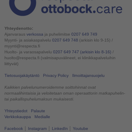
Yhteydenotto:
Ajanvaraus
verkossa
ja puhelimitse
0207 649 749
Myynti- ja asiakaspalvelu
0207 649 748
(arkisin klo 9-15)
/
myynti@respecta.fi
Huolto- ja varaosapalvelu
0207 649 747
(arkisin klo 8-16)
/
huolto@respecta.fi (valmisapuvälineet, ei klinikkapalveluihin
liittyvät)
Tietosuojakäytäntö
Privacy Policy
Ilmoittajansuojelu
Kaikkien palvelunumeroidemme soittohinnat ovat
normaalihintaisia ja veloitetaan oman operaattorin matkapuhelin-
tai paikallispuhelumaksun mukaisesti.
Yhteystiedot
Palaute
Verkkokauppa
Medialle
Facebook
│
Instagram
│
LinkedIn
│
Youtube