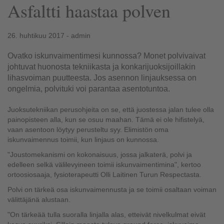
Asfaltti haastaa polven
26. huhtikuu 2017 - admin
Ovatko iskunvaimentimesi kunnossa? Monet polvivaivat
johtuvat huonosta tekniikasta ja konkarijuoksijoillakin
lihasvoiman puutteesta. Jos asennon linjauksessa on
ongelmia, polvituki voi parantaa asentotuntoa.
Juoksutekniikan perusohjeita on se, että juostessa jalan tulee olla
painopisteen alla, kun se osuu maahan. Tämä ei ole hifistelyä,
vaan asentoon löytyy perusteltu syy. Elimistön oma
iskunvaimennus toimii, kun linjaus on kunnossa.
"Joustomekanismi on kokonaisuus, jossa jalkaterä, polvi ja
edelleen selkä välilevyineen toimii iskunvaimentimina", kertoo
ortoosiosaaja, fysioterapeutti Olli Laitinen Turun Respectasta.
Polvi on tärkeä osa iskunvaimennusta ja se toimii osaltaan voiman
välittäjänä alustaan.
"On tärkeää tulla suoralla linjalla alas, etteivät nivelkulmat eivät