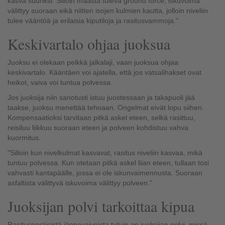
kasva suuriksi. Silloin maasta tuleva ground force, iskuvoima
välittyy suoraan eikä niitten isojen kulmien kautta, jolloin niveliin
tulee vääntöä ja erilaisia kiputiloja ja rasitusvammoja."
Keskivartalo ohjaa juoksua
Juoksu ei olekaan pelkkä jalkalaji, vaan juoksua ohjaa
keskivartalo. Kääntäen voi ajatella, että jos vatsalihakset ovat
heikot, vaiva voi tuntua polvessa.
Jos juoksija niin sanotusti istuu juostessaan ja takapuoli jää
taakse, juoksu menettää tehoaan. Ongelmat eivät lopu siihen.
Kompensaatioksi tarvitaan pitkä askel eteen, selkä rasittuu,
reisiluu liikkuu suoraan eteen ja polveen kohdistuu vahva
kuormitus.
"Silloin kun nivelkulmat kasvavat, rasitus niveliin kasvaa, mikä
tuntuu polvessa. Kun otetaan pitkä askel liian eteen, tullaan tosi
vahvasti kantapäälle, jossa ei ole iskunvaimennusta. Suoraan
asfaltista välittyvä iskuvoima välittyy polveen."
Juoksijan polvi tarkoittaa kipua
Rasitusperäisistä jännevaivoista tutuin on juoksijan polvi, missä