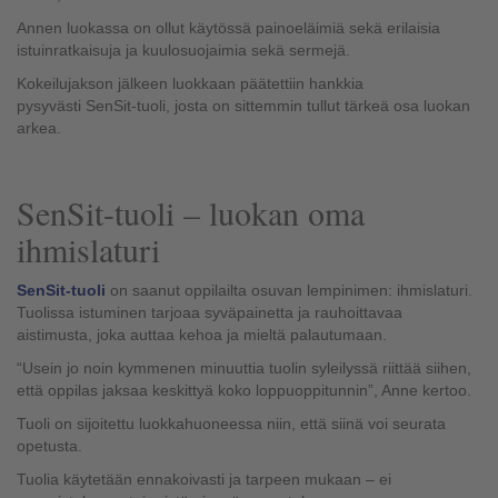
Annen luokassa on ollut käytössä painoeläimiä sekä erilaisia
istuinratkaisuja ja kuulosuojaimia sekä sermejä.
Kokeilujakson jälkeen luokkaan päätettiin hankkia
pysyvästi
SenSit
-tuoli, josta on sittemmin tullut tärkeä osa luokan
arkea.
SenSit
-tuoli – luokan oma
ihmislaturi
SenSit-tuoli
on saanut oppilailta osuvan lempinimen: ihmislaturi.
Tuolissa istuminen tarjoaa syväpainetta ja rauhoittavaa
aistimusta, joka auttaa kehoa ja mieltä palautumaan.
“Usein jo noin kymmenen minuuttia tuolin syleilyssä riittää siihen,
että oppilas jaksaa keskittyä koko loppuoppitunnin”, Anne kertoo.
Tuoli on sijoitettu luokkahuoneessa niin, että siinä voi seurata
opetusta.
Tuolia käytetään ennakoivasti ja tarpeen mukaan – ei