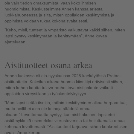
ole vain tiedon omaksumista, vaan koko ihmisen
huomioimista.
Keskustelimme Annen kanssa
arjesta
luokkahuoneessa ja siitä, miten oppilaiden keskittymistä ja
oppimista voidaan tukea kokonaisvaltaisesti.
“
Keho, mieli, tunteet ja ympäristö vaikuttavat kaikki siihen, miten
lapsi pystyy keskittymään ja kehittymään
”, Anne kuvaa
ajatteluaan.
Aistituotteet osana arkea
Annen luokassa oli
elo-syyskuussa 2025
koe
käytössä
Protac
-
aistituotteita. Kokeilun aikana huomio kiinnittyi erityisesti siihen,
miten kehon kautta tuleva rauhoittava aistipalaute vaikutti
oppilaiden vireystilaan ja työskentelykykyyn.
“Moni lapsi tietää itsekin, milloin keskittyminen alkaa herpaantua,
mutta heillä ei aina ole keinoja säädellä omaa
oloaan.
”
L
evottomuutta
syntyy
, kun aistihakuinen
lapsi etsii
aistiärsykkeitä
esimerkiksi vierustoverista
tai
heiluttamalla omaa
kehoaan
levottomasti. ”
Aistituotteet tarjo
avat
siihen konkreettisen
avun”, Anne kertoo.