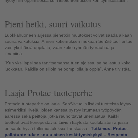
hyöty niin oppimisessa kuin itsetuntemuksen kehittymisessäkin.”
Pieni hetki, suuri vaikutus
Luokkahuoneen arjessa pienetkin muutokset voivat saada aikaan
suuria vaikutuksia. Annen kokemuksen mukaan
SenSit
-tuoli ei tue
vain yksittäisiä oppilaita, vaan koko ryhmän työrauhaa ja
ilmapiiriä.
“Kun yksi lapsi saa tarvitsemansa tuen ajoissa, se heijastuu koko
luokkaan. Kaikilla on silloin helpompi olla ja oppia”, Anne tiivistää.
Laaja
Protac-
tuoteperhe
Protacin
tuoteperhe on laaja.
SenSit
-tuolin lisäksi tuottei
sta
löytyy
esimerkiksi liivejä, joiden kanssa pystyy istumaan työpöydän
ääressä
sekä
peittoja, jotka rauhoittavat unenlaatua. Kaikki
tuotteet ovat konepestäviä. Liivien käytöstä koululaisten arjessa
on saatu hyviä tutkimustuloksia Tanskassa.
Tutkimus:
Protac
-
pallotuote tukee koululaisen keskittymiskykyä – Respecta