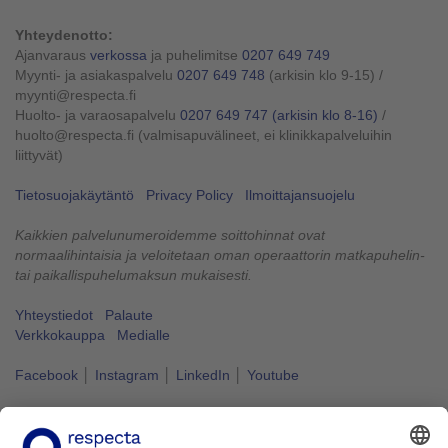
Yhteydenotto:
Ajanvaraus
verkossa
ja puhelimitse
0207 649 749
Myynti- ja asiakaspalvelu
0207 649 748
(arkisin klo 9-15)
/
myynti@respecta.fi
Huolto- ja varaosapalvelu
0207 649 747
(arkisin klo 8-16)
/
huolto@respecta.fi (valmisapuvälineet, ei klinikkapalveluihin
liittyvät)
Tietosuojakäytäntö
Privacy Policy
Ilmoittajansuojelu
Kaikkien palvelunumeroidemme soittohinnat ovat
normaalihintaisia ja veloitetaan oman operaattorin matkapuhelin-
tai paikallispuhelumaksun mukaisesti.
Yhteystiedot
Palaute
Verkkokauppa
Medialle
Facebook
│
Instagram
│
LinkedIn
│
Youtube
Vapaus liikkua kuuluu kaikille.
#VapausLiikkua