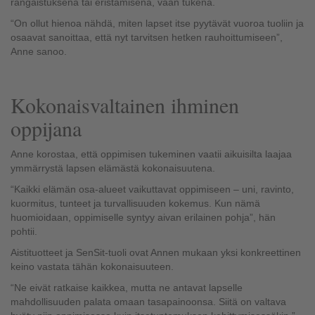
rangaistuksena tai eristämisenä, vaan tukena.
“On ollut hienoa nähdä, miten lapset itse pyytävät vuoroa tuoliin ja
osaavat sanoittaa, että nyt tarvitsen hetken rauhoittumiseen”,
Anne sanoo.
Kokonaisvaltainen ihminen
oppijana
Anne korostaa, että oppimisen tukeminen vaatii aikuisilta laajaa
ymmärrystä lapsen elämästä kokonaisuutena.
“Kaikki elämän osa-alueet vaikuttavat oppimiseen – uni, ravinto,
kuormitus, tunteet ja turvallisuuden kokemus. Kun nämä
huomioidaan, oppimiselle syntyy aivan erilainen pohja”, hän
pohtii.
Aistituotteet ja
SenSit
-tuoli ovat Annen mukaan yksi konkreettinen
keino vastata tähän kokonaisuuteen.
“Ne eivät ratkaise kaikkea, mutta ne antavat lapselle
mahdollisuuden palata omaan tasapainoonsa. Siitä on valtava