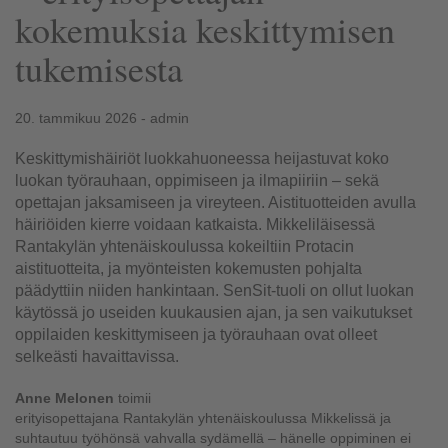
kokemuksia keskittymisen
tukemisesta
20. tammikuu 2026 - admin
Keskittymishäiriöt luokkahuoneessa heijastuvat koko
luokan työrauhaan, oppimiseen ja ilmapiiriin – sekä
opettajan jaksamiseen ja vireyteen. Aistituotteiden avulla
häiriöiden kierre voidaan katkaista. Mikkeliläisessä
Rantakylän yhtenäiskoulussa kokeiltiin Protacin
aistituotteita, ja myönteisten kokemusten pohjalta
päädyttiin niiden hankintaan. SenSit-tuoli on ollut luokan
käytössä jo useiden kuukausien ajan, ja sen vaikutukset
oppilaiden keskittymiseen ja työrauhaan ovat olleet
selkeästi havaittavissa.
Anne
Melonen
toimii
erityisopettajana
Rantakylän
yhtenäis
koulussa
Mikkelissä
ja
suhtautuu työhönsä vahvalla sydämellä – hänelle oppiminen ei