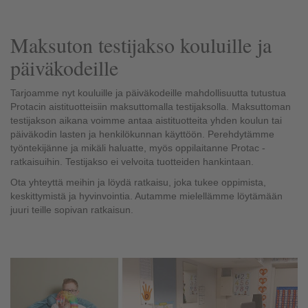
Maksuton testijakso kouluille ja
päiväkodeille
Tarjoamme nyt kouluille ja päiväkodeille mahdollisuutta tutustua
Protacin aistituotteisiin maksuttomalla testijaksolla. Maksuttoman
testijakson aikana voimme antaa aistituotteita yhden koulun tai
päiväkodin lasten ja henkilökunnan käyttöön. Perehdytämme
työntekijänne ja mikäli haluatte, myös oppilaitanne Protac -
ratkaisuihin. Testijakso ei velvoita tuotteiden hankintaan.
Ota yhteyttä meihin ja löydä ratkaisu, joka tukee oppimista,
keskittymistä ja hyvinvointia. Autamme mielellämme löytämään
juuri teille sopivan ratkaisun.