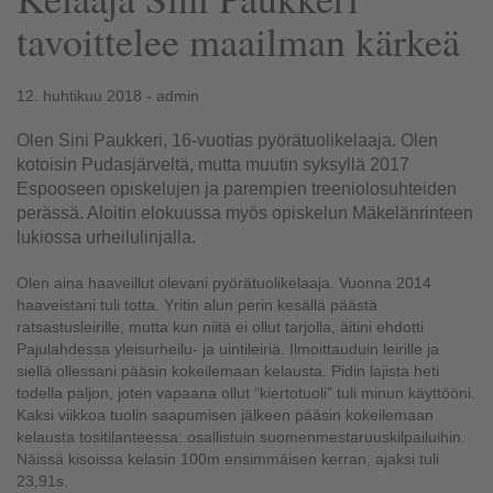
tavoittelee maailman kärkeä
12. huhtikuu 2018 - admin
Olen Sini Paukkeri, 16-vuotias pyörätuolikelaaja. Olen
kotoisin Pudasjärveltä, mutta muutin syksyllä 2017
Espooseen opiskelujen ja parempien treeniolosuhteiden
perässä. Aloitin elokuussa myös opiskelun Mäkelänrinteen
lukiossa urheilulinjalla.
Olen aina haaveillut olevani pyörätuolikelaaja. Vuonna 2014
haaveistani tuli totta. Yritin alun perin kesällä päästä
ratsastusleirille, mutta kun niitä ei ollut tarjolla, äitini ehdotti
Pajulahdessa yleisurheilu- ja uintileiriä. Ilmoittauduin leirille ja
siellä ollessani pääsin kokeilemaan kelausta. Pidin lajista heti
todella paljon, joten vapaana ollut “kiertotuoli” tuli minun käyttööni.
Kaksi viikkoa tuolin saapumisen jälkeen pääsin kokeilemaan
kelausta tositilanteessa: osallistuin suomenmestaruuskilpailuihin.
Näissä kisoissa kelasin 100m ensimmäisen kerran, ajaksi tuli
23,91s.