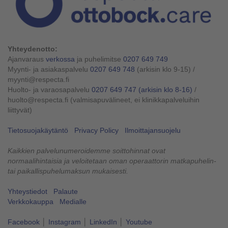
Yhteydenotto:
Ajanvaraus
verkossa
ja puhelimitse
0207 649 749
Myynti- ja asiakaspalvelu
0207 649 748
(arkisin klo 9-15)
/
myynti@respecta.fi
Huolto- ja varaosapalvelu
0207 649 747
(arkisin klo 8-16)
/
huolto@respecta.fi (valmisapuvälineet, ei klinikkapalveluihin
liittyvät)
Tietosuojakäytäntö
Privacy Policy
Ilmoittajansuojelu
Kaikkien palvelunumeroidemme soittohinnat ovat
normaalihintaisia ja veloitetaan oman operaattorin matkapuhelin-
tai paikallispuhelumaksun mukaisesti.
Yhteystiedot
Palaute
Verkkokauppa
Medialle
Facebook
│
Instagram
│
LinkedIn
│
Youtube