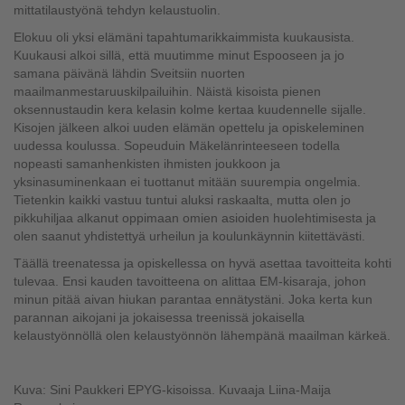
mittatilaustyönä tehdyn kelaustuolin.
Elokuu oli yksi elämäni tapahtumarikkaimmista kuukausista.
Kuukausi alkoi sillä, että muutimme minut Espooseen ja jo
samana päivänä lähdin Sveitsiin nuorten
maailmanmestaruuskilpailuihin. Näistä kisoista pienen
oksennustaudin kera kelasin kolme kertaa kuudennelle sijalle.
Kisojen jälkeen alkoi uuden elämän opettelu ja opiskeleminen
uudessa koulussa. Sopeuduin Mäkelänrinteeseen todella
nopeasti samanhenkisten ihmisten joukkoon ja
yksinasuminenkaan ei tuottanut mitään suurempia ongelmia.
Tietenkin kaikki vastuu tuntui aluksi raskaalta, mutta olen jo
pikkuhiljaa alkanut oppimaan omien asioiden huolehtimisesta ja
olen saanut yhdistettyä urheilun ja koulunkäynnin kiitettävästi.
Täällä treenatessa ja opiskellessa on hyvä asettaa tavoitteita kohti
tulevaa. Ensi kauden tavoitteena on alittaa EM-kisaraja, johon
minun pitää aivan hiukan parantaa ennätystäni. Joka kerta kun
parannan aikojani ja jokaisessa treenissä jokaisella
kelaustyönnöllä olen kelaustyönnön lähempänä maailman kärkeä.
Kuva: Sini Paukkeri EPYG-kisoissa. Kuvaaja Liina-Maija