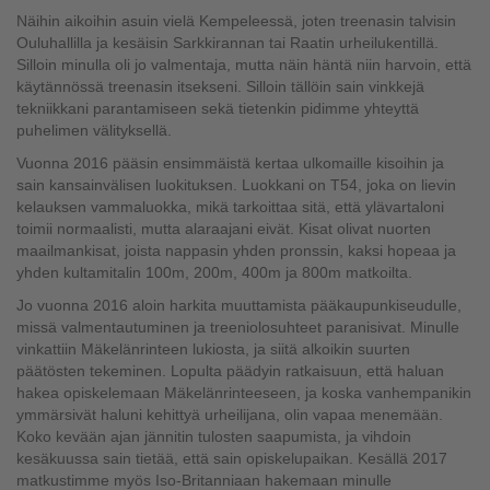
Näihin aikoihin asuin vielä Kempeleessä, joten treenasin talvisin
Ouluhallilla ja kesäisin Sarkkirannan tai Raatin urheilukentillä.
Silloin minulla oli jo valmentaja, mutta näin häntä niin harvoin, että
käytännössä treenasin itsekseni. Silloin tällöin sain vinkkejä
tekniikkani parantamiseen sekä tietenkin pidimme yhteyttä
puhelimen välityksellä.
Vuonna 2016 pääsin ensimmäistä kertaa ulkomaille kisoihin ja
sain kansainvälisen luokituksen. Luokkani on T54, joka on lievin
kelauksen vammaluokka, mikä tarkoittaa sitä, että ylävartaloni
toimii normaalisti, mutta alaraajani eivät. Kisat olivat nuorten
maailmankisat, joista nappasin yhden pronssin, kaksi hopeaa ja
yhden kultamitalin 100m, 200m, 400m ja 800m matkoilta.
Jo vuonna 2016 aloin harkita muuttamista pääkaupunkiseudulle,
missä valmentautuminen ja treeniolosuhteet paranisivat. Minulle
vinkattiin Mäkelänrinteen lukiosta, ja siitä alkoikin suurten
päätösten tekeminen. Lopulta päädyin ratkaisuun, että haluan
hakea opiskelemaan Mäkelänrinteeseen, ja koska vanhempanikin
ymmärsivät haluni kehittyä urheilijana, olin vapaa menemään.
Koko kevään ajan jännitin tulosten saapumista, ja vihdoin
kesäkuussa sain tietää, että sain opiskelupaikan. Kesällä 2017
matkustimme myös Iso-Britanniaan hakemaan minulle