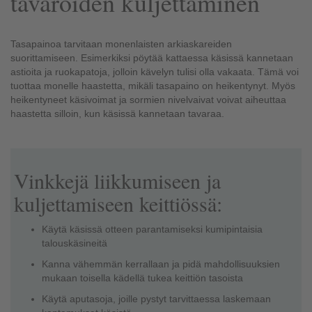
tavaroiden kuljettaminen
Tasapainoa tarvitaan monenlaisten arkiaskareiden
suorittamiseen. Esimerkiksi pöytää kattaessa käsissä kannetaan
astioita ja ruokapatoja, jolloin kävelyn tulisi olla vakaata. Tämä voi
tuottaa monelle haastetta, mikäli tasapaino on heikentynyt. Myös
heikentyneet käsivoimat ja sormien nivelvaivat voivat aiheuttaa
haastetta silloin, kun käsissä kannetaan tavaraa.
Vinkkejä liikkumiseen ja
kuljettamiseen keittiössä:
Käytä käsissä otteen parantamiseksi kumipintaisia
talouskäsineitä
Kanna vähemmän kerrallaan ja pidä mahdollisuuksien
mukaan toisella kädellä tukea keittiön tasoista
Käytä aputasoja, joille pystyt tarvittaessa laskemaan