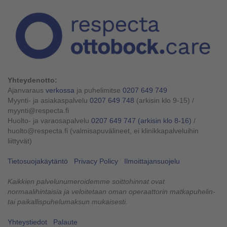
Yhteydenotto:
Ajanvaraus
verkossa
ja puhelimitse
0207 649 749
Myynti- ja asiakaspalvelu
0207 649 748
(arkisin klo 9-15)
/
myynti@respecta.fi
Huolto- ja varaosapalvelu
0207 649 747
(arkisin klo 8-16)
/
huolto@respecta.fi (valmisapuvälineet, ei klinikkapalveluihin
liittyvät)
Tietosuojakäytäntö
Privacy Policy
Ilmoittajansuojelu
Kaikkien palvelunumeroidemme soittohinnat ovat
normaalihintaisia ja veloitetaan oman operaattorin matkapuhelin-
tai paikallispuhelumaksun mukaisesti.
Yhteystiedot
Palaute