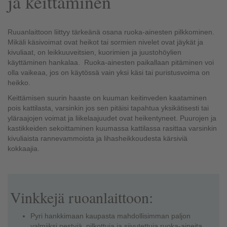
ja keittäminen
Ruuanlaittoon liittyy tärkeänä osana ruoka-ainesten pilkkominen.
Mikäli käsivoimat ovat heikot tai sormien nivelet ovat jäykät ja
kivuliaat, on leikkuuveitsien, kuorimien ja juustohöylien
käyttäminen hankalaa. Ruoka-ainesten paikallaan pitäminen voi
olla vaikeaa, jos on käytössä vain yksi käsi tai puristusvoima on
heikko.
Keittämisen suurin haaste on kuuman keitinveden kaataminen
pois kattilasta, varsinkin jos sen pitäisi tapahtua yksikätisesti tai
yläraajojen voimat ja liikelaajuudet ovat heikentyneet. Puurojen ja
kastikkeiden sekoittaminen kuumassa kattilassa rasittaa varsinkin
kivuliaista rannevammoista ja lihasheikkoudesta kärsiviä
kokkaajia.
Vinkkejä ruoanlaittoon:
Pyri hankkimaan kaupasta mahdollisimman paljon
valmiiksi pestyjä, pilkottuja ja siivutettuja ruoka-aineita.