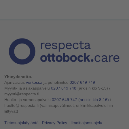
Yhteydenotto:
Ajanvaraus
verkossa
ja puhelimitse
0207 649 749
Myynti- ja asiakaspalvelu
0207 649 748
(arkisin klo 9-15)
/
myynti@respecta.fi
Huolto- ja varaosapalvelu
0207 649 747
(arkisin klo 8-16)
/
huolto@respecta.fi (valmisapuvälineet, ei klinikkapalveluihin
liittyvät)
Tietosuojakäytäntö
Privacy Policy
Ilmoittajansuojelu