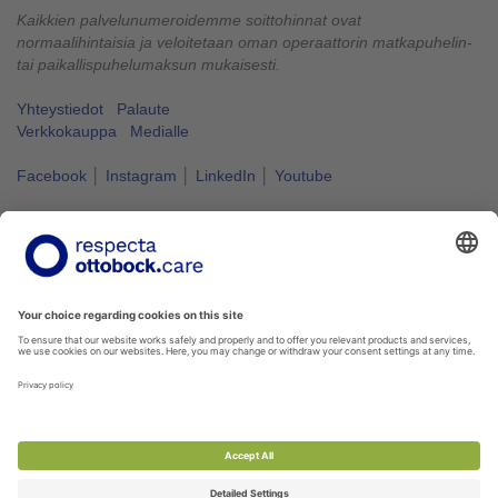
Kaikkien palvelunumeroidemme soittohinnat ovat
normaalihintaisia ja veloitetaan oman operaattorin matkapuhelin-
tai paikallispuhelumaksun mukaisesti.
Yhteystiedot
Palaute
Verkkokauppa
Medialle
Facebook
│
Instagram
│
LinkedIn
│
Youtube
Vapaus liikkua kuuluu kaikille.
#VapausLiikkua