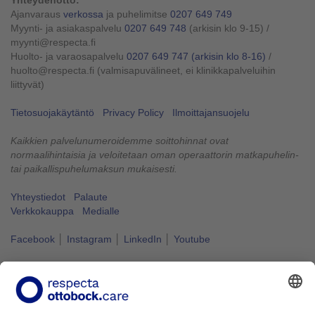
Ajanvaraus
verkossa
ja puhelimitse
0207 649 749
Myynti- ja asiakaspalvelu
0207 649 748
(arkisin klo 9-15)
/
myynti@respecta.fi
Huolto- ja varaosapalvelu
0207 649 747
(arkisin klo 8-16)
/
huolto@respecta.fi (valmisapuvälineet, ei klinikkapalveluihin
liittyvät)
Tietosuojakäytäntö
Privacy Policy
Ilmoittajansuojelu
Kaikkien palvelunumeroidemme soittohinnat ovat
normaalihintaisia ja veloitetaan oman operaattorin matkapuhelin-
tai paikallispuhelumaksun mukaisesti.
Yhteystiedot
Palaute
Verkkokauppa
Medialle
Facebook
│
Instagram
│
LinkedIn
│
Youtube
Vapaus liikkua kuuluu kaikille.
#VapausLiikkua