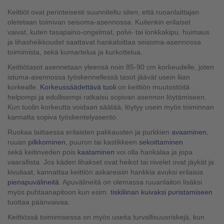
Keittiöt ovat perinteisesti suunniteltu siten, että ruoanlaittajan
oletetaan toimivan seisoma-asennossa. Kuitenkin erilaiset
vaivat, kuten tasapaino-ongelmat, polvi- tai lonkkakipu, huimaus
ja lihasheikkoudet saattavat hankaloittaa seisoma-asennossa
toimimista, sekä kumartelua ja kurkottelua.
Keittiötasot asennetaan yleensä noin 85-90 cm korkeudelle, joten
istuma-asennossa työskennellessä tasot jäävät usein liian
korkealle.
Korkeussäädettävä tuoli
on keittiön muutostöitä
helpompi ja edullisempi ratkaisu sopivan asennon löytämiseen.
Kun tuolin korkeutta voidaan säätää, löytyy usein myös toiminnan
kannalta sopiva työskentelyasento.
Ruokaa laittaessa erilaisten pakkausten ja purkkien
avaaminen
,
ruuan
pilkkominen
, puuron tai kastikkeen
sekoittaminen
sekä keitinveden pois
kaataminen
voi olla hankalaa ja jopa
vaarallista. Jos käden lihakset ovat heikot tai nivelet ovat jäykät ja
kivuliaat, kannattaa keittiön askareisiin hankkia avuksi erilaisia
pienapuvälineitä
. Apuvälineitä on olemassa ruuanlaiton lisäksi
myös puhtaanapitoon kun esim.
tiskiliinan kuivaksi puristamiseen
tuottaa päänvaivaa.
Keittiössä toimimisessa on myös useita turvallisuusriskejä, kun