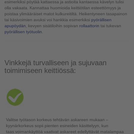
esimerkiksi pöytää kattaessa ja astioita kantaessa kävelyn tulisi
olla vakaata. Kannattaa huomioida keittiötilan esteettömyys ja
poistaa ylimääräiset matot kulkureitiltä. Heikentyneen tasapainon
tai käsivoimien avuksi voi hankkia esimerkiksi
pyörällisen
apupöydän
, kevyen sisätiloihin sopivan
rollaattorin
tai tukevan
pyörällisen työtuolin
.
Vinkkejä turvalliseen ja sujuvaan
toimimiseen keittiössä:
Valitse työtason korkeus tehtävän askareen mukaan –
kyynärkorkeus sopii pienten esineiden käsittelyyn, kun
taas voimankäyttöä vaativat askareet edellyttävät matalampaa