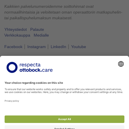
Kaikkien palvelunumeroidemme soittohinnat ovat
normaalihintaisia ja veloitetaan oman operaattorin matkapuhelin-
tai paikallispuhelumaksun mukaisesti.
Yhteystiedot
Palaute
Verkkokauppa
Medialle
Facebook
│
Instagram
│
LinkedIn
│
Youtube
Vapaus liikkua kuuluu kaikille.
#VapausLiikkua