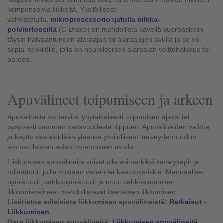
kompensoivia liikkeitä. Yksilöllisesti
valmistetulla,
mikroprosessoriohjatulla nilkka-
polviortoosilla
(C-Brace) on mahdollista kävellä vuoroaskelin
täysin halvaantuneen alaraajan tai alaraajojen avulla ja se voi
sopia henkilölle, jolla on neurologinen alaraajan velttohalvaus tai
pareesi.
Apuvälineet toipumiseen ja arkeen
Apuvälineitä voi tarvita lyhytaikaisesti toipumisen ajaksi tai
pysyvästi vamman vakavuudesta riippuen. Apuvälineiden valinta
ja käyttö räätälöidään yleensä yksilöllisesti terveydenhuollon
ammattilaisten asiantuntemuksen avulla.
Liikkumisen apuvälineitä voivat olla esimerkiksi kävelykepit ja
rollaattorit, joilla voidaan vähentää kaatumisriskiä. Manuaaliset
pyörätuolit, sähköpyörätuolit ja muut sähköavusteiset
liikkumisvälineet mahdollistavat itsenäisen liikkumisen.
Lisätietoa erilaisista liikkumisen apuvälineistä:
Ratkaisut -
Liikkuminen
Osta liikkumisen apuvälineitä:
Liikkumisen apuvälineitä