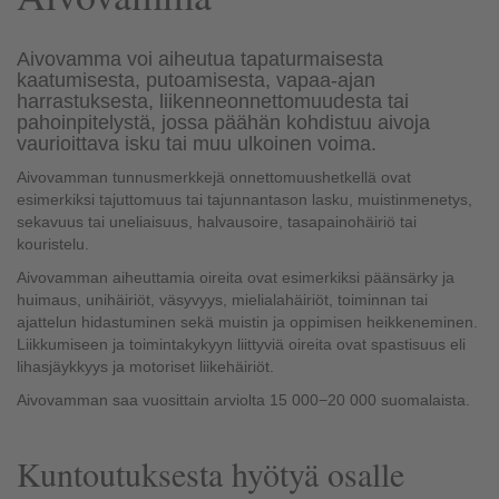
Aivovamma voi aiheutua tapaturmaisesta
kaatumisesta, putoamisesta, vapaa-ajan
harrastuksesta, liikenneonnettomuudesta tai
pahoinpitelystä, jossa päähän kohdistuu aivoja
vaurioittava isku tai muu ulkoinen voima.
Aivovamman tunnusmerkkejä onnettomuushetkellä ovat
esimerkiksi tajuttomuus tai tajunnantason lasku, muistinmenetys,
sekavuus tai uneliaisuus, halvausoire, tasapainohäiriö tai
kouristelu.
Aivovamman aiheuttamia oireita ovat esimerkiksi päänsärky ja
huimaus, unihäiriöt, väsyvyys, mielialahäiriöt, toiminnan tai
ajattelun hidastuminen sekä muistin ja oppimisen heikkeneminen.
Liikkumiseen ja toimintakykyyn liittyviä oireita ovat spastisuus eli
lihasjäykkyys ja motoriset liikehäiriöt.
Aivovamman saa vuosittain arviolta 15 000−20 000 suomalaista.
Kuntoutuksesta hyötyä osalle