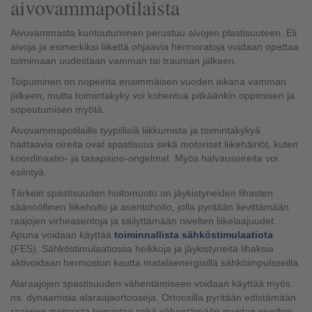
aivovammapotilaista
Aivovammasta kuntoutuminen perustuu aivojen plastisuuteen. Eli
aivoja ja esimerkiksi liikettä ohjaavia hermoratoja voidaan opettaa
toimimaan uudestaan vamman tai trauman jälkeen.
Toipuminen on nopeinta ensimmäisen vuoden aikana vamman
jälkeen, mutta toimintakyky voi kohentua pitkäänkin oppimisen ja
sopeutumisen myötä.
Aivovammapotilaille tyypillisiä liikkumista ja toimintakykyä
haittaavia oireita ovat spastisuus sekä motoriset liikehäiriöt, kuten
koordinaatio- ja tasapaino-ongelmat. Myös halvausoireita voi
esiintyä.
Tärkein spastisuuden hoitomuoto on jäykistyneiden lihasten
säännöllinen liikehoito ja asentohoito, jolla pyritään lievittämään
raajojen virheasentoja ja säilyttämään nivelten liikelaajuudet.
Apuna voidaan käyttää
toiminnallista sähköstimulaatiota
(FES). Sähköstimulaatiossa heikkoja ja jäykistyneitä lihaksia
aktivoidaan hermoston kautta matalaenergisillä sähköimpulsseilla.
Alaraajojen spastisuuden vähentämiseen voidaan käyttää myös
ns. dynaamisia alaraajaortooseja. Ortoosilla pyritään edistämään
raajojen motorista toimintaa sekä vähentämään muiden nivelten