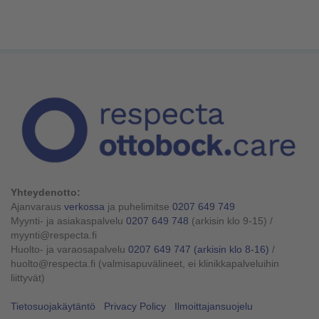
Yhteydenotto:
Ajanvaraus
verkossa
ja puhelimitse
0207 649 749
Myynti- ja asiakaspalvelu
0207 649 748
(arkisin klo 9-15)
/
myynti@respecta.fi
Huolto- ja varaosapalvelu
0207 649 747
(arkisin klo 8-16)
/
huolto@respecta.fi (valmisapuvälineet, ei klinikkapalveluihin
liittyvät)
Tietosuojakäytäntö
Privacy Policy
Ilmoittajansuojelu