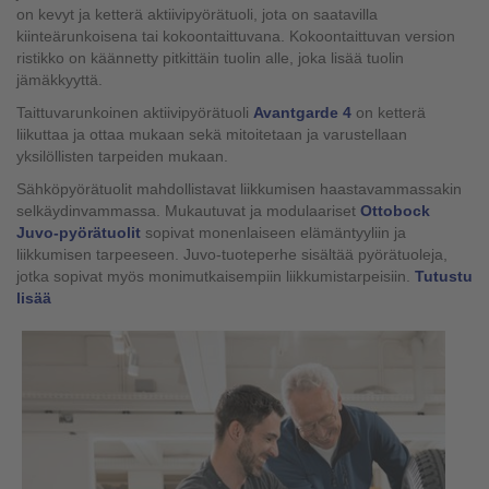
on kevyt ja ketterä aktiivipyörätuoli, jota on saatavilla
kiinteärunkoisena tai kokoontaittuvana. Kokoontaittuvan version
ristikko on käännetty pitkittäin tuolin alle, joka lisää tuolin
jämäkkyyttä.
Taittuvarunkoinen aktiivipyörätuoli
Avantgarde 4
on ketterä
liikuttaa ja ottaa mukaan sekä mitoitetaan ja varustellaan
yksilöllisten tarpeiden mukaan.
Sähköpyörätuolit mahdollistavat liikkumisen haastavammassakin
selkäydinvammassa. Mukautuvat ja modulaariset
Ottobock
Juvo-pyörätuolit
sopivat monenlaiseen elämäntyyliin ja
liikkumisen tarpeeseen. Juvo-tuoteperhe sisältää pyörätuoleja,
jotka sopivat myös monimutkaisempiin liikkumistarpeisiin.
Tutustu
lisää