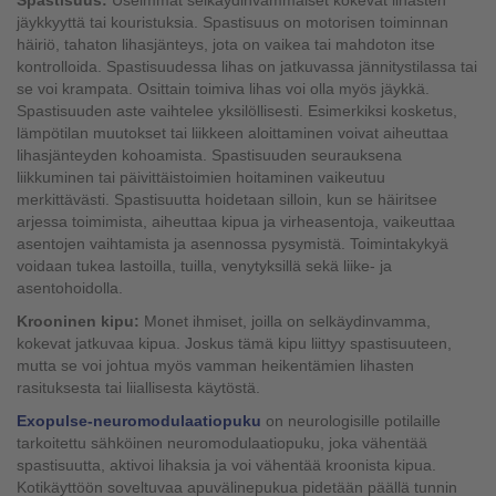
Spastisuus:
Useimmat selkäydinvammaiset kokevat lihasten
jäykkyyttä tai kouristuksia. Spastisuus on motorisen toiminnan
häiriö, tahaton lihasjänteys, jota on vaikea tai mahdoton itse
kontrolloida. Spastisuudessa lihas on jatkuvassa jännitystilassa tai
se voi krampata. Osittain toimiva lihas voi olla myös jäykkä.
Spastisuuden aste vaihtelee yksilöllisesti. Esimerkiksi kosketus,
lämpötilan muutokset tai liikkeen aloittaminen voivat aiheuttaa
lihasjänteyden kohoamista. Spastisuuden seurauksena
liikkuminen tai päivittäistoimien hoitaminen vaikeutuu
merkittävästi. Spastisuutta hoidetaan silloin, kun se häiritsee
arjessa toimimista, aiheuttaa kipua ja virheasentoja, vaikeuttaa
asentojen vaihtamista ja asennossa pysymistä. Toimintakykyä
voidaan tukea lastoilla, tuilla, venytyksillä sekä liike- ja
asentohoidolla.
Krooninen kipu:
Monet ihmiset, joilla on selkäydinvamma,
kokevat jatkuvaa kipua. Joskus tämä kipu liittyy spastisuuteen,
mutta se voi johtua myös vamman heikentämien lihasten
rasituksesta tai liiallisesta käytöstä.
Exopulse-neuromodulaatiopuku
on neurologisille potilaille
tarkoitettu sähköinen neuromodulaatiopuku, joka vähentää
spastisuutta, aktivoi lihaksia ja voi vähentää kroonista kipua.
Kotikäyttöön soveltuvaa apuvälinepukua pidetään päällä tunnin