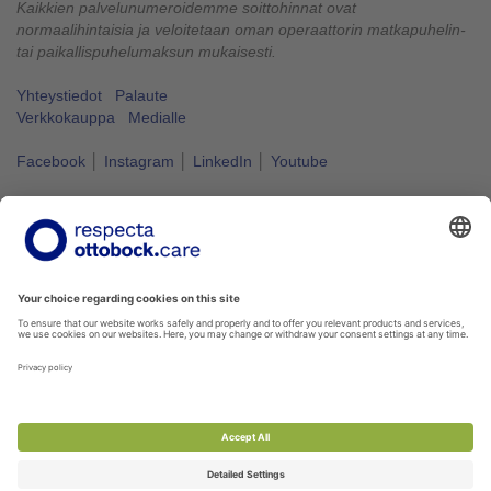
Kaikkien palvelunumeroidemme soittohinnat ovat
normaalihintaisia ja veloitetaan oman operaattorin matkapuhelin-
tai paikallispuhelumaksun mukaisesti.
Yhteystiedot
Palaute
Verkkokauppa
Medialle
Facebook
│
Instagram
│
LinkedIn
│
Youtube
Vapaus liikkua kuuluu kaikille.
#VapausLiikkua