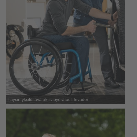
Täysin yksilöitävä aktiivipyörätuoli Invader