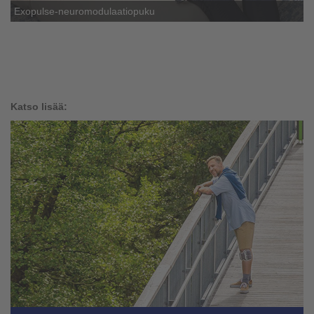
Exopulse-neuromodulaatiopuku
Katso lisää: