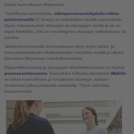
kautta luonnolliseen liikkeeseen.
Yksilöllisesti valmistetulla,
mikroprosessoriohjatulla nilkka-
polviortoosilla
(C-Brace) on mahdollista kävellä vuoroaskelin
täysin halvaantuneen alaraajan tai alaraajojen avulla ja se voi
sopia henkilölle, jolla on neurologinen alaraajan velttohalvaus tai
pareesi.
Selkäydinvammaisilla kuntoutukseen liittyy myös sähkö- ja
manuaalipyörätuolin käsittelytaitojen harjoittelu sisällä ja ulkona
itsenäisen liikkumisen mahdollistamiseksi.
Riippunilkkaoireissa ja alaraajojen lihasheikkouksissa on hyötyä
peroneusortooseista
. Esimerkiksi hiilikuiturakenteinen
WalkOn
on tukee luonnolliseen ja turvalliseen kävelyyn, auttaen
nostamaan jalkaa jokaisella askeleella. Tämä vähentää
kaatumisriskiä.