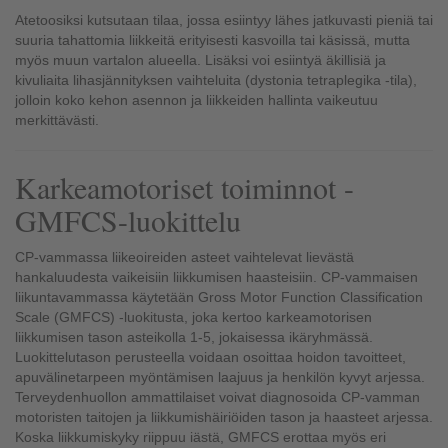
Atetoosiksi kutsutaan tilaa, jossa esiintyy lähes jatkuvasti pieniä tai
suuria tahattomia liikkeitä erityisesti kasvoilla tai käsissä, mutta
myös muun vartalon alueella. Lisäksi voi esiintyä äkillisiä ja
kivuliaita lihasjännityksen vaihteluita (dystonia tetraplegika -tila),
jolloin koko kehon asennon ja liikkeiden hallinta vaikeutuu
merkittävästi.
Karkeamotoriset toiminnot -
GMFCS-luokittelu
CP-vammassa liikeoireiden asteet vaihtelevat lievästä
hankaluudesta vaikeisiin liikkumisen haasteisiin. CP-vammaisen
liikuntavammassa käytetään Gross Motor Function Classification
Scale (GMFCS) -luokitusta, joka kertoo karkeamotorisen
liikkumisen tason asteikolla 1-5, jokaisessa ikäryhmässä.
Luokittelutason perusteella voidaan osoittaa hoidon tavoitteet,
apuvälinetarpeen myöntämisen laajuus ja henkilön kyvyt arjessa.
Terveydenhuollon ammattilaiset voivat diagnosoida CP-vamman
motoristen taitojen ja liikkumishäiriöiden tason ja haasteet arjessa.
Koska liikkumiskyky riippuu iästä, GMFCS erottaa myös eri