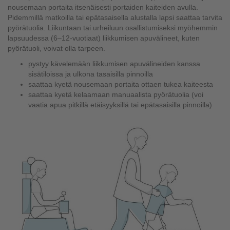
nousemaan portaita itsenäisesti portaiden kaiteiden avulla.
Pidemmillä matkoilla tai epätasaisella alustalla lapsi saattaa tarvita
pyörätuolia. Liikuntaan tai urheiluun osallistumiseksi myöhemmin
lapsuudessa (6–12-vuotiaat) liikkumisen apuvälineet, kuten
pyörätuoli, voivat olla tarpeen.
pystyy kävelemään liikkumisen apuvälineiden kanssa
sisätiloissa ja ulkona tasaisilla pinnoilla
saattaa kyetä nousemaan portaita ottaen tukea kaiteesta
saattaa kyetä kelaamaan manuaalista pyörätuolia (voi
vaatia apua pitkillä etäisyyksillä tai epätasaisilla pinnoilla)