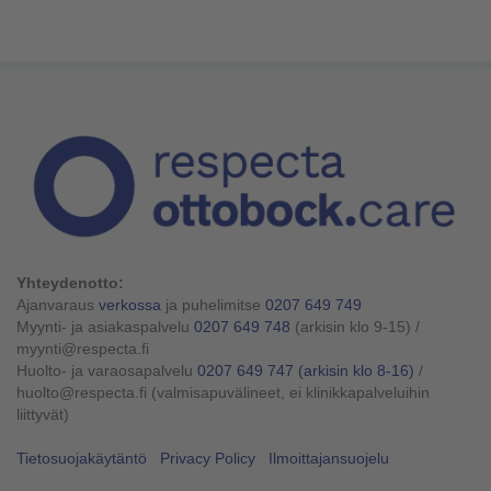
Yhteydenotto:
Ajanvaraus
verkossa
ja puhelimitse
0207 649 749
Myynti- ja asiakaspalvelu
0207 649 748
(arkisin klo 9-15)
/
myynti@respecta.fi
Huolto- ja varaosapalvelu
0207 649 747
(arkisin klo 8-16)
/
huolto@respecta.fi (valmisapuvälineet, ei klinikkapalveluihin
liittyvät)
Tietosuojakäytäntö
Privacy Policy
Ilmoittajansuojelu