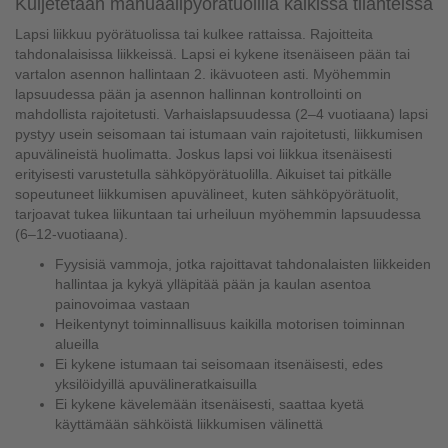
Kuljetetaan manuaalipyörätuolilla kaikissa tilanteissa
Lapsi liikkuu pyörätuolissa tai kulkee rattaissa. Rajoitteita
tahdonalaisissa liikkeissä. Lapsi ei kykene itsenäiseen pään tai
vartalon asennon hallintaan 2. ikävuoteen asti. Myöhemmin
lapsuudessa pään ja asennon hallinnan kontrollointi on
mahdollista rajoitetusti. Varhaislapsuudessa (2–4 vuotiaana) lapsi
pystyy usein seisomaan tai istumaan vain rajoitetusti, liikkumisen
apuvälineistä huolimatta. Joskus lapsi voi liikkua itsenäisesti
erityisesti varustetulla sähköpyörätuolilla. Aikuiset tai pitkälle
sopeutuneet liikkumisen apuvälineet, kuten sähköpyörätuolit,
tarjoavat tukea liikuntaan tai urheiluun myöhemmin lapsuudessa
(6–12-vuotiaana).
Fyysisiä vammoja, jotka rajoittavat tahdonalaisten liikkeiden
hallintaa ja kykyä ylläpitää pään ja kaulan asentoa
painovoimaa vastaan
Heikentynyt toiminnallisuus kaikilla motorisen toiminnan
alueilla
Ei kykene istumaan tai seisomaan itsenäisesti, edes
yksilöidyillä apuvälineratkaisuilla
Ei kykene kävelemään itsenäisesti, saattaa kyetä
käyttämään sähköistä liikkumisen välinettä