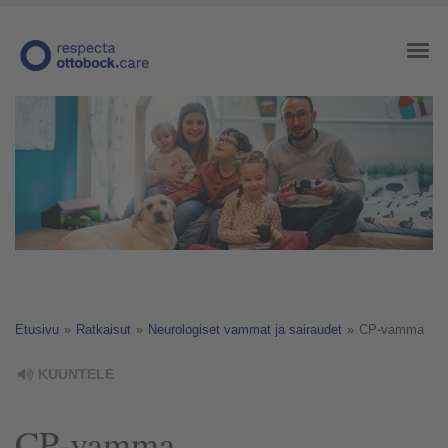
Etusivu
»
Ratkaisut
»
Neurologiset vammat ja sairaudet
»
CP-vamma
KUUNTELE
CP-vamma