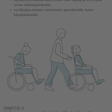
omaa sähköpyörätuolia
voi liikuttaa itseään seisomisen apuvälineillä, kuten
kävelytelineellä
GMFCS V