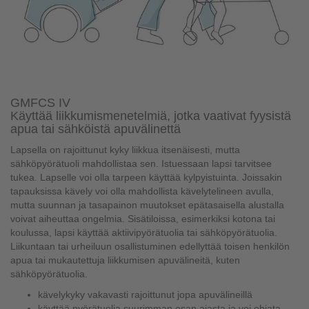
GMFCS IV
Käyttää liikkumismenetelmiä, jotka vaativat fyysistä
apua tai sähköistä apuvälinettä
Lapsella on rajoittunut kyky liikkua itsenäisesti, mutta
sähköpyörätuoli mahdollistaa sen. Istuessaan lapsi tarvitsee
tukea. Lapselle voi olla tarpeen käyttää kylpyistuinta. Joissakin
tapauksissa kävely voi olla mahdollista kävelytelineen avulla,
mutta suunnan ja tasapainon muutokset epätasaisella alustalla
voivat aiheuttaa ongelmia. Sisätiloissa, esimerkiksi kotona tai
koulussa, lapsi käyttää aktiivipyörätuolia tai sähköpyörätuolia.
Liikuntaan tai urheiluun osallistuminen edellyttää toisen henkilön
apua tai mukautettuja liikkumisen apuvälineitä, kuten
sähköpyörätuolia.
kävelykyky vakavasti rajoittunut jopa apuvälineillä
käyttää pyörätuolia suurimman osan ajasta ja voi ohjata