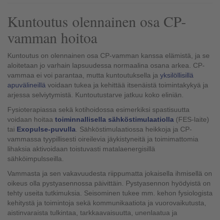
Kuntoutus olennainen osa CP-
vamman hoitoa
Kuntoutus on olennainen osa CP-vamman kanssa elämistä, ja se
aloitetaan jo varhain lapsuudessa normaalina osana arkea. CP-
vammaa ei voi parantaa, mutta kuntoutuksella ja
yksilöllisillä
apuvälineillä
voidaan tukea ja kehittää itsenäistä toimintakykyä ja
arjessa selviytymistä. Kuntoutustarve jatkuu koko eliniän.
Fysioterapiassa sekä kotihoidossa esimerkiksi spastisuutta
voidaan hoitaa
toiminnallisella sähköstimulaatiolla
(FES-laite)
tai
Exopulse-puvulla
. Sähköstimulaatiossa heikkoja ja CP-
vammassa tyypillisesti oireilevia jäykistyneitä ja toimimattomia
lihaksia aktivoidaan toistuvasti matalaenergisillä
sähköimpulsseilla.
Vammasta ja sen vakavuudesta riippumatta jokaisella ihmisellä on
oikeus olla pystyasennossa päivittäin.​ Pystyasennon hyödyistä on
tehty useita tutkimuksia. Seisominen tukee mm. kehon fysiologista
kehitystä ja toimintoja sekä kommunikaatiota ja vuorovaikutusta,
aistinvaraista tulkintaa, tarkkaavaisuutta, unenlaatua ja