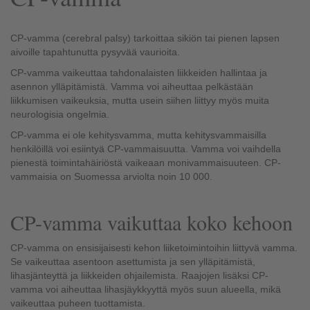
CP-vamma (cerebral palsy) tarkoittaa sikiön tai pienen lapsen
aivoille tapahtunutta pysyvää vaurioita.
CP-vamma vaikeuttaa tahdonalaisten liikkeiden hallintaa ja
asennon ylläpitämistä. Vamma voi aiheuttaa pelkästään
liikkumisen vaikeuksia, mutta usein siihen liittyy myös muita
neurologisia ongelmia.
CP-vamma ei ole kehitysvamma, mutta kehitysvammaisilla
henkilöillä voi esiintyä CP-vammaisuutta. Vamma voi vaihdella
pienestä toimintahäiriöstä vaikeaan monivammaisuuteen. CP-
vammaisia on Suomessa arviolta noin 10 000.
CP-vamma vaikuttaa koko kehoon
CP-vamma on ensisijaisesti kehon liiketoimintoihin liittyvä vamma.
Se vaikeuttaa asentoon asettumista ja sen ylläpitämistä,
lihasjänteyttä ja liikkeiden ohjailemista. Raajojen lisäksi CP-
vamma voi aiheuttaa lihasjäykkyyttä myös suun alueella, mikä
vaikeuttaa puheen tuottamista.