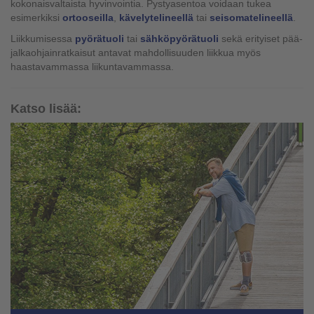
kokonaisvaltaista hyvinvointia. Pystyasentoa voidaan tukea
esimerkiksi
ortooseilla
,
kävelytelineellä
tai
seisomatelineellä
.
Liikkumisessa
pyörätuoli
tai
sähköpyörätuoli
sekä erityiset pää-
jalkaohjainratkaisut antavat mahdollisuuden liikkua myös
haastavammassa liikuntavammassa.
Katso lisää: