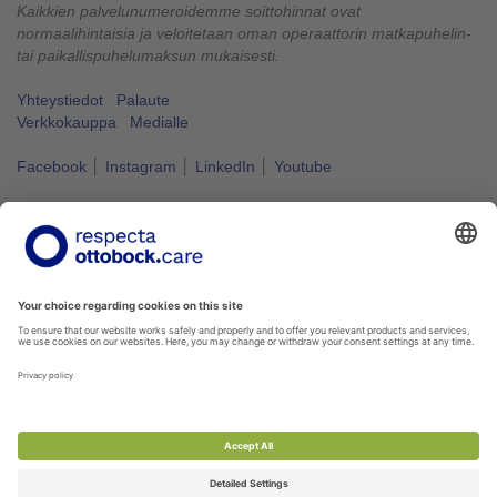
Kaikkien palvelunumeroidemme soittohinnat ovat
normaalihintaisia ja veloitetaan oman operaattorin matkapuhelin-
tai paikallispuhelumaksun mukaisesti.
Yhteystiedot
Palaute
Verkkokauppa
Medialle
Facebook
│
Instagram
│
LinkedIn
│
Youtube
Vapaus liikkua kuuluu kaikille.
#VapausLiikkua