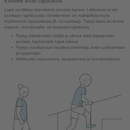
Kävelee ilman rajoituksia
Lapsi voi liikkua itsenäisesti ortoosin kanssa. Liikkuvuus ei ole
juurikaan rajoittunutta, Urheileminen on mahdollista myös
myöhemmin lapsuudessa (6–12-vuotiaat). Tässä iässä voi ilmetä
nopeus-, koordinaatio- tai tasapainorajoituksia.
Pystyy kävelemään sisällä ja ulkona sekä kiipeämään
portaita, käyttämättä käsiä tukena
Pystyy suorittamaan tavallisia toimintoja, kuten juoksemaan
ja hyppimään
Heikkoutta nopeudessa, tasapainossa ja koordinaatiossa