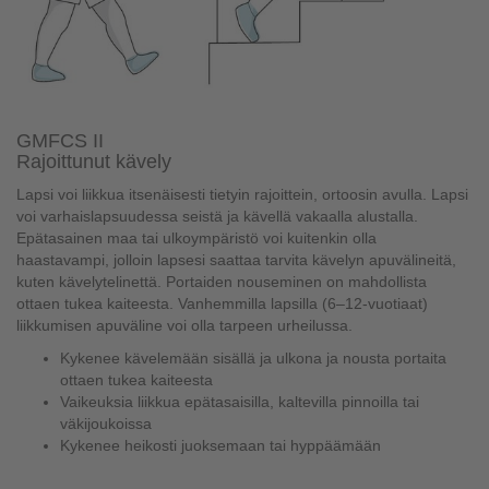
GMFCS II
Rajoittunut kävely
Lapsi voi liikkua itsenäisesti tietyin rajoittein, ortoosin avulla. Lapsi
voi varhaislapsuudessa seistä ja kävellä vakaalla alustalla.
Epätasainen maa tai ulkoympäristö voi kuitenkin olla
haastavampi, jolloin lapsesi saattaa tarvita kävelyn apuvälineitä,
kuten kävelytelinettä. Portaiden nouseminen on mahdollista
ottaen tukea kaiteesta. Vanhemmilla lapsilla (6–12-vuotiaat)
liikkumisen apuväline voi olla tarpeen urheilussa.
Kykenee kävelemään sisällä ja ulkona ja nousta portaita
ottaen tukea kaiteesta
Vaikeuksia liikkua epätasaisilla, kaltevilla pinnoilla tai
väkijoukoissa
Kykenee heikosti juoksemaan tai hyppäämään