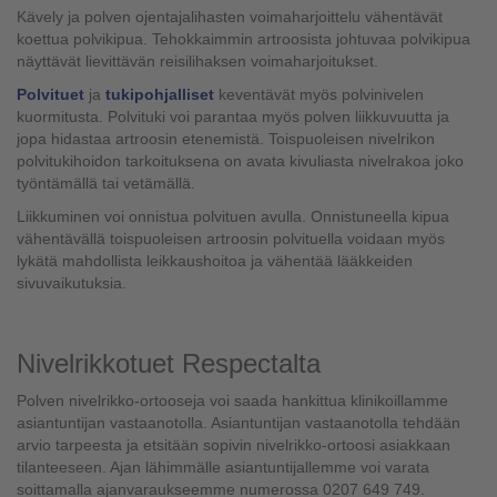
Kävely ja polven ojentajalihasten voimaharjoittelu vähentävät
koettua polvikipua. Tehokkaimmin artroosista johtuvaa polvikipua
näyttävät lievittävän reisilihaksen voimaharjoitukset.
Polvituet
ja
tukipohjalliset
keventävät myös polvinivelen
kuormitusta. Polvituki voi parantaa myös polven liikkuvuutta ja
jopa hidastaa artroosin etenemistä. Toispuoleisen nivelrikon
polvitukihoidon tarkoituksena on avata kivuliasta nivelrakoa joko
työntämällä tai vetämällä.
Liikkuminen voi onnistua polvituen avulla. Onnistuneella kipua
vähentävällä toispuoleisen artroosin polvituella voidaan myös
lykätä mahdollista leikkaushoitoa ja vähentää lääkkeiden
sivuvaikutuksia.
Nivelrikkotuet Respectalta
Polven nivelrikko-ortooseja voi saada hankittua klinikoillamme
asiantuntijan vastaanotolla. Asiantuntijan vastaanotolla tehdään
arvio tarpeesta ja etsitään sopivin nivelrikko-ortoosi asiakkaan
tilanteeseen. Ajan lähimmälle asiantuntijallemme voi varata
soittamalla ajanvaraukseemme numerossa 0207 649 749.