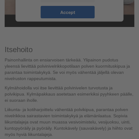
Accept
powered by
Usercentrics Consent
Management Platform
Itsehoito
Painonhallinta on ensiarvoisen tärkeää. Ylipainon pudotus
yleensä lievittää polvinivelrikkopotilaan polven kuormituskipua ja
parantaa toimintakykyä. Se voi myös vähentää jäljellä olevan
nivelruston rappeutumista.
Kylmähoidolla voi itse lievittää polvinivelen turvotusta ja
polvikipua. Kylmäpakkaus asetetaan esimerkiksi pyyhkeen päälle,
ei suoraan iholle.
Liikunta- ja kotiharjoittelu vähentää polvikipua, parantaa polven
nivelrikkoa sairastavien toimintakykyä ja elämänlaatua. Sopivia
liikuntalajeja ovat muun muassa vesivoimistelu, vesijuoksu, uinti,
kuntopyöräily ja pyöräily. Kuntokävely (sauvakävely) ja hiihto ovat
myös hyviä liikuntalajeja.