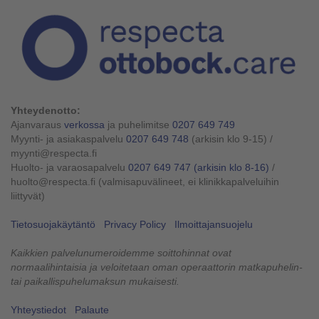
Yhteydenotto:
Ajanvaraus
verkossa
ja puhelimitse
0207 649 749
Myynti- ja asiakaspalvelu
0207 649 748
(arkisin klo 9-15)
/
myynti@respecta.fi
Huolto- ja varaosapalvelu
0207 649 747
(arkisin klo 8-16)
/
huolto@respecta.fi (valmisapuvälineet, ei klinikkapalveluihin
liittyvät)
Tietosuojakäytäntö
Privacy Policy
Ilmoittajansuojelu
Kaikkien palvelunumeroidemme soittohinnat ovat
normaalihintaisia ja veloitetaan oman operaattorin matkapuhelin-
tai paikallispuhelumaksun mukaisesti.
Yhteystiedot
Palaute