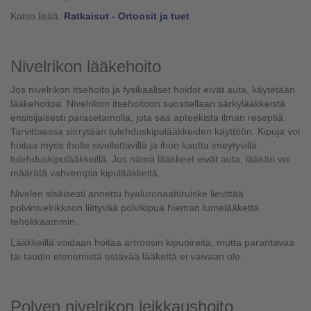
Katso lisää:
Ratkaisut - Ortoosit ja tuet
Nivelrikon lääkehoito
Jos nivelrikon itsehoito ja fysikaaliset hoidot eivät auta, käytetään
lääkehoitoa. Nivelrikon itsehoitoon suositellaan särkylääkkeistä
ensisijaisesti parasetamolia, jota saa apteekista ilman reseptiä.
Tarvittaessa siirrytään tulehduskipulääkkeiden käyttöön. Kipuja voi
hoitaa myös iholle sivellettävillä ja ihon kautta imeytyvillä
tulehduskipulääkkeillä. Jos nämä lääkkeet eivät auta, lääkäri voi
määrätä vahvempia kipulääkkeitä.
Nivelen sisäisesti annettu hyaluronaattiruiske lievittää
polvinivelrikkoon liittyvää polvikipua hieman lumelääkettä
tehokkaammin.
Lääkkeillä voidaan hoitaa artroosin kipuoireita, mutta parantavaa
tai taudin etenemistä estävää lääkettä ei vaivaan ole.
Polven nivelrikon leikkaushoito