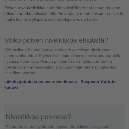
Polven tekonivelleikkaus tehdään yksilöllisen harkinnan mukaan
silloin, kun liikuntakykyä, elämänlaatua ja omatoimisuutta ei voida
muilla keinoilla ylläpitää eikä polvikipua voida hallita.
Voiko polven nivelrikkoa ehkäistä?
Kohtuullinen liikunta ja nivelen käyttö voitelevat nivelruston
aineenvaihduntaa. Myös reisilihasten lihasvoima kannattaa pitää
hyvässä kunnossa. Painon pitäminen normaalina on tärkeä
polviartroosin ehkäisykeino. Polvivammojen ehkäisy vähentää
nivelrikon vaaraa.
Liikeharjoituksia polven nivelrikossa - Respecta Youtube-
kanava
Nivelrikkoa polvessa?
Autamme sinua löytämään sopivan tuen kivunlievitykseen.